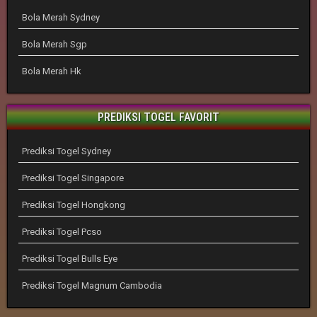
Bola Merah Sydney
Bola Merah Sgp
Bola Merah Hk
PREDIKSI TOGEL FAVORIT
Prediksi Togel Sydney
Prediksi Togel Singapore
Prediksi Togel Hongkong
Prediksi Togel Pcso
Prediksi Togel Bulls Eye
Prediksi Togel Magnum Cambodia