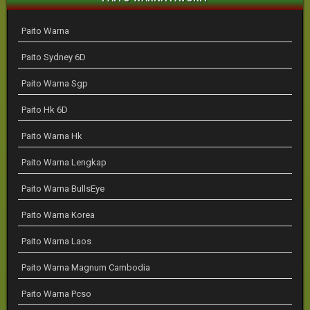
Paito Warna
Paito Sydney 6D
Paito Warna Sgp
Paito Hk 6D
Paito Warna Hk
Paito Warna Lengkap
Paito Warna BullsEye
Paito Warna Korea
Paito Warna Laos
Paito Warna Magnum Cambodia
Paito Warna Pcso