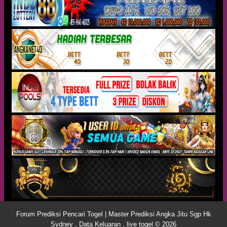
Forum Prediksi Pencari Togel | Master Prediksi Angka Jitu Sgp Hk
Sydney , Data Keluaran , live togel © 2026