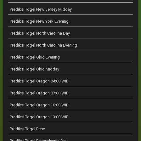
Prediksi Togel New Jersey Midday
Prediksi Togel New York Evening
Prediksi Togel North Carolina Day
Prediksi Togel North Carolina Evening
Prediksi Togel Ohio Evening
Prediksi Togel Ohio Midday
Prediksi Togel Oregon 04:00 WIB
Prediksi Togel Oregon 07:00 WIB
Prediksi Togel Oregon 10:00 WIB
Prediksi Togel Oregon 13:00 WIB
Prediksi Togel Pcso
Prediksi Togel Pennsylvania Day