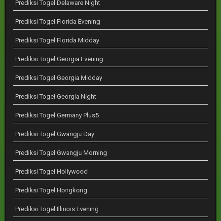
Prediksi Togel Delaware Night
Prediksi Togel Florida Evening
Prediksi Togel Florida Midday
Prediksi Togel Georgia Evening
Prediksi Togel Georgia Midday
Prediksi Togel Georgia Night
Prediksi Togel Germany Plus5
Prediksi Togel Gwangju Day
Prediksi Togel Gwangju Morning
Prediksi Togel Hollywood
Prediksi Togel Hongkong
Prediksi Togel Illinois Evening