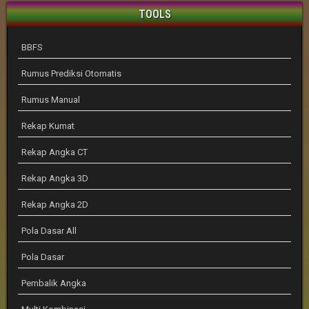
TOOLS
BBFS
Rumus Prediksi Otomatis
Rumus Manual
Rekap Kumat
Rekap Angka CT
Rekap Angka 3D
Rekap Angka 2D
Pola Dasar All
Pola Dasar
Pembalik Angka