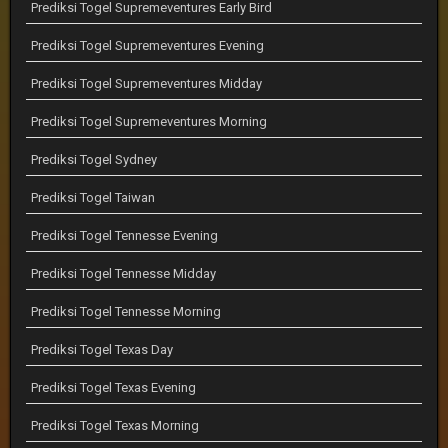
Prediksi Togel Supremeventures Early Bird
Prediksi Togel Supremeventures Evening
Prediksi Togel Supremeventures Midday
Prediksi Togel Supremeventures Morning
Prediksi Togel Sydney
Prediksi Togel Taiwan
Prediksi Togel Tennesse Evening
Prediksi Togel Tennesse Midday
Prediksi Togel Tennesse Morning
Prediksi Togel Texas Day
Prediksi Togel Texas Evening
Prediksi Togel Texas Morning