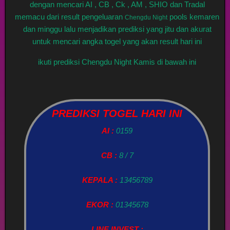
dengan mencari AI , CB , Ck , AM , SHIO dan Tradal
memacu dari result pengeluaran
pools kemaren
Chengdu Night
dan minggu lalu menjadikan prediksi yang jitu dan akurat
untuk mencari angka togel yang akan result hari ini
ikuti prediksi Chengdu Night Kamis di bawah ini
PREDIKSI TOGEL HARI INI
AI :
0159
CB :
8 / 7
KEPALA :
13456789
EKOR :
01345678
LINE INVEST :