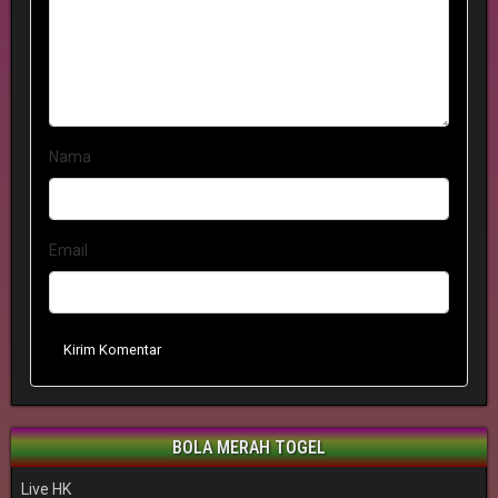
Nama
Email
Kirim Komentar
BOLA MERAH TOGEL
Live HK