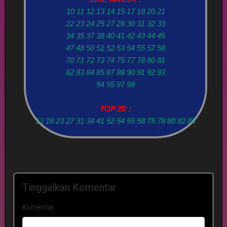
10 11 12 13 14 15 17 18 20 21
22 23 24 25 27 28 30 31 32 33
34 35 37 38 40 41 42 43 44 45
47 48 50 51 52 53 54 55 57 58
70 71 72 73 74 75 77 78 80 81
82 83 84 85 87 88 90 91 92 93
94 95 97 98
TOP 2D :
12 18 23 27 31 34 41 52 54 55 58 75 78 80 82 83
Tinggalkan Komentar
Komentar