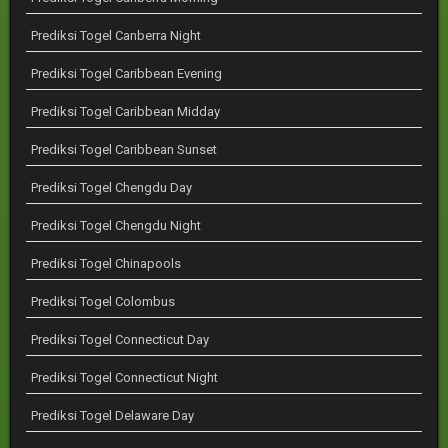
Prediksi Togel Canberra Night
Prediksi Togel Caribbean Evening
Prediksi Togel Caribbean Midday
Prediksi Togel Caribbean Sunset
Prediksi Togel Chengdu Day
Prediksi Togel Chengdu Night
Prediksi Togel Chinapools
Prediksi Togel Colombus
Prediksi Togel Connecticut Day
Prediksi Togel Connecticut Night
Prediksi Togel Delaware Day