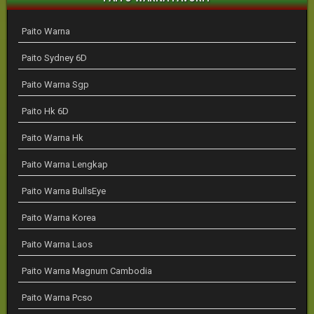
Paito Warna
Paito Sydney 6D
Paito Warna Sgp
Paito Hk 6D
Paito Warna Hk
Paito Warna Lengkap
Paito Warna BullsEye
Paito Warna Korea
Paito Warna Laos
Paito Warna Magnum Cambodia
Paito Warna Pcso