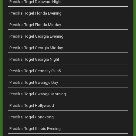
Prediksi Togel Delaware Night
Prediksi Togel Florida Evening
Prediksi Togel Florida Midday
Prediksi Togel Georgia Evening
Prediksi Togel Georgia Midday
Prediksi Togel Georgia Night
Prediksi Togel Germany Plus5
Prediksi Togel Gwangju Day
Prediksi Togel Gwangju Morning
Prediksi Togel Hollywood
Prediksi Togel Hongkong
Prediksi Togel Illinois Evening