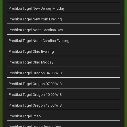
Prediksi Togel New Jersey Midday
Prediksi Togel New York Evening
Prediksi Togel North Carolina Day
Prediksi Togel North Carolina Evening
Prediksi Togel Ohio Evening
Prediksi Togel Ohio Midday
Prediksi Togel Oregon 04:00 WIB
Prediksi Togel Oregon 07:00 WIB
Prediksi Togel Oregon 10:00 WIB
Prediksi Togel Oregon 13:00 WIB
Prediksi Togel Pcso
Prediksi Togel Pennsylvania Day