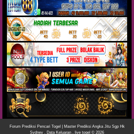
Forum Prediksi Pencari Togel | Master Prediksi Angka Jitu Sgp Hk
Sydney , Data Keluaran , live togel © 2026