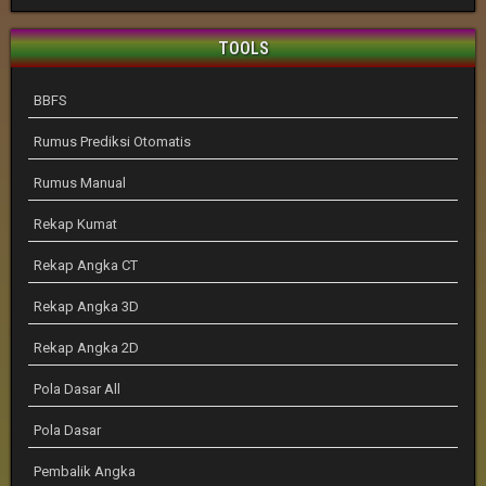
TOOLS
BBFS
Rumus Prediksi Otomatis
Rumus Manual
Rekap Kumat
Rekap Angka CT
Rekap Angka 3D
Rekap Angka 2D
Pola Dasar All
Pola Dasar
Pembalik Angka