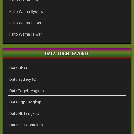
Paito Warna Pcso
Paito Warna Sydney
Paito Warna Taipei
Paito Warna Taiwan
DATA TOGEL FAVORIT
Data Hk 6D
Data Sydney 6D
Data Togel Lengkap
Data Sgp Lengkap
Data Hk Lengkap
Data Pcso Lengkap