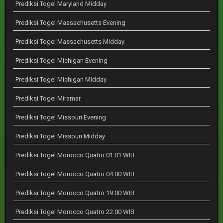
Prediksi Togel Maryland Midday
Prediksi Togel Massachusetts Evening
Prediksi Togel Massachusetts Midday
Prediksi Togel Michigan Evening
Prediksi Togel Michigan Midday
Prediksi Togel Miramar
Prediksi Togel Missouri Evening
Prediksi Togel Missouri Midday
Prediksi Togel Morocco Quatro 01:01 WIB
Prediksi Togel Morocco Quatro 04:00 WIB
Prediksi Togel Morocco Quatro 19:00 WIB
Prediksi Togel Morocco Quatro 22:00 WIB