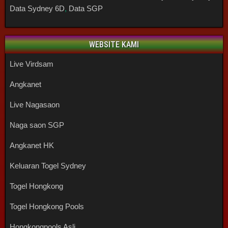
Data Sydney 6D
,
Data SGP
WEBSITE KAMI
Live Virdsam
Angkanet
Live Nagasaon
Naga saon SGP
Angkanet HK
Keluaran Togel Sydney
Togel Hongkong
Togel Hongkong Pools
Hongkongpools Asli