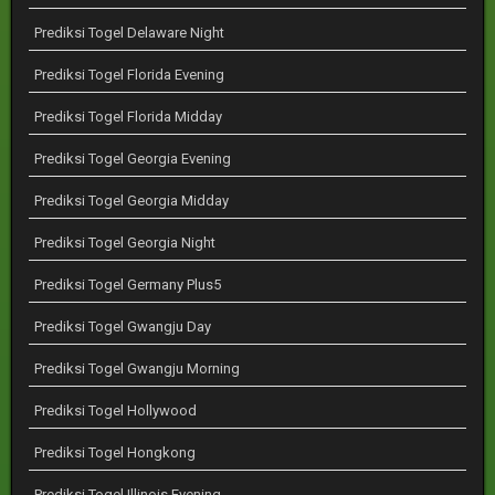
Prediksi Togel Delaware Night
Prediksi Togel Florida Evening
Prediksi Togel Florida Midday
Prediksi Togel Georgia Evening
Prediksi Togel Georgia Midday
Prediksi Togel Georgia Night
Prediksi Togel Germany Plus5
Prediksi Togel Gwangju Day
Prediksi Togel Gwangju Morning
Prediksi Togel Hollywood
Prediksi Togel Hongkong
Prediksi Togel Illinois Evening