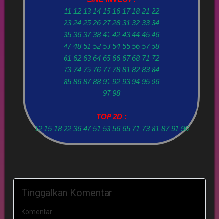
11 12 13 14 15 16 17 18 21 22
23 24 25 26 27 28 31 32 33 34
35 36 37 38 41 42 43 44 45 46
47 48 51 52 53 54 55 56 57 58
61 62 63 64 65 66 67 68 71 72
73 74 75 76 77 78 81 82 83 84
85 86 87 88 91 92 93 94 95 96
97 98
TOP 2D :
12 15 18 22 36 47 51 53 56 65 71 73 81 87 91 96
Tinggalkan Komentar
Komentar