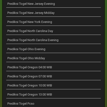
Prediksi Togel New Jersey Evening
Prediksi Togel New Jersey Midday
Prediksi Togel New York Evening
Prediksi Togel North Carolina Day
Prediksi Togel North Carolina Evening
Prediksi Togel Ohio Evening
Prediksi Togel Ohio Midday
Prediksi Togel Oregon 04:00 WIB
Prediksi Togel Oregon 07:00 WIB
Prediksi Togel Oregon 10:00 WIB
Prediksi Togel Oregon 13:00 WIB
Prediksi Togel Pcso