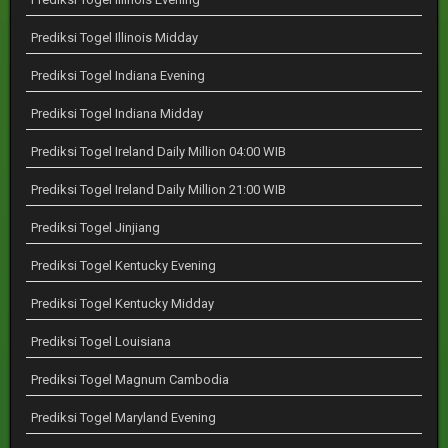
Prediksi Togel Illinois Midday
Prediksi Togel Indiana Evening
Prediksi Togel Indiana Midday
Prediksi Togel Ireland Daily Million 04:00 WIB
Prediksi Togel Ireland Daily Million 21:00 WIB
Prediksi Togel Jinjiang
Prediksi Togel Kentucky Evening
Prediksi Togel Kentucky Midday
Prediksi Togel Louisiana
Prediksi Togel Magnum Cambodia
Prediksi Togel Maryland Evening