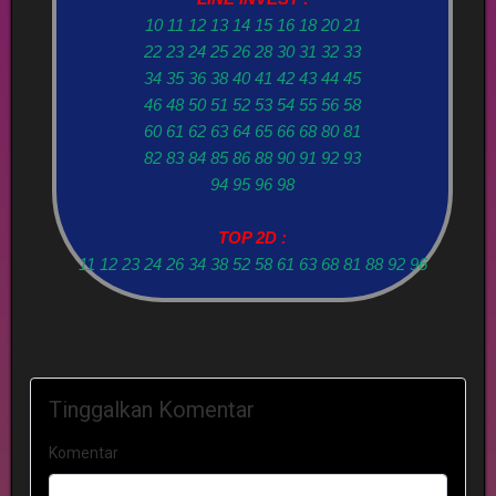
10 11 12 13 14 15 16 18 20 21
22 23 24 25 26 28 30 31 32 33
34 35 36 38 40 41 42 43 44 45
46 48 50 51 52 53 54 55 56 58
60 61 62 63 64 65 66 68 80 81
82 83 84 85 86 88 90 91 92 93
94 95 96 98
TOP 2D :
11 12 23 24 26 34 38 52 58 61 63 68 81 88 92 96
Tinggalkan Komentar
Komentar