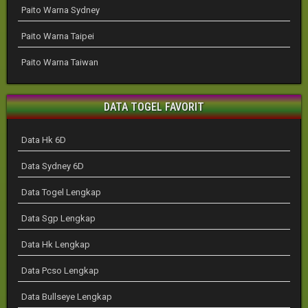
Paito Warna Sydney
Paito Warna Taipei
Paito Warna Taiwan
DATA TOGEL FAVORIT
Data Hk 6D
Data Sydney 6D
Data Togel Lengkap
Data Sgp Lengkap
Data Hk Lengkap
Data Pcso Lengkap
Data Bullseye Lengkap