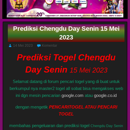
Prediksi Chengdu Day Senin 15 Mei
2023
14 Mei 2023
Komentar
Prediksi Togel Chengdu
Day Senin
15 Mei 2023
Selamat datang di forum pencari togel yang di buat untuk
berkumpul nya master2 togel all sobat bisa mengakses web
ini dgn mesin pencarian
google.com
atau
google.co.id
dengan mengetik
PENCARITOGEL ATAU PENCARI
TOGEL
membahas pengeluaran dan prediksi togel
Chengdu Day
Senin