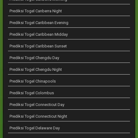
Prediksi Togel Canberra Night
Prediksi Togel Caribbean Evening
Prediksi Togel Caribbean Midday
Prediksi Togel Caribbean Sunset
Prediksi Togel Chengdu Day
Prediksi Togel Chengdu Night
Prediksi Togel Chinapools
Prediksi Togel Colombus
Prediksi Togel Connecticut Day
Prediksi Togel Connecticut Night
Prediksi Togel Delaware Day