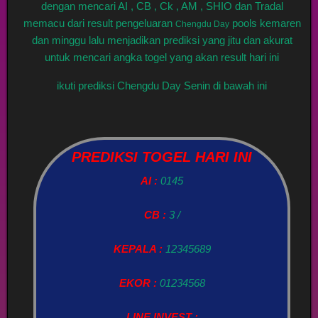
dengan mencari AI , CB , Ck , AM , SHIO dan Tradal
memacu dari result pengeluaran
pools kemaren
Chengdu Day
dan minggu lalu menjadikan prediksi yang jitu dan akurat
untuk mencari angka togel yang akan result hari ini
ikuti prediksi Chengdu Day Senin di bawah ini
PREDIKSI TOGEL HARI INI
AI :
0145
CB :
3 /
KEPALA :
12345689
EKOR :
01234568
LINE INVEST :