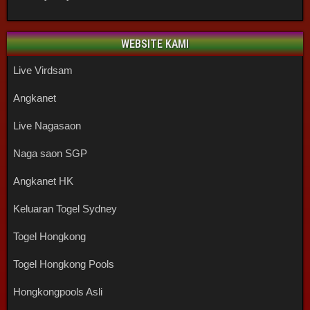
WEBSITE KAMI
Live Virdsam
Angkanet
Live Nagasaon
Naga saon SGP
Angkanet HK
Keluaran Togel Sydney
Togel Hongkong
Togel Hongkong Pools
Hongkongpools Asli