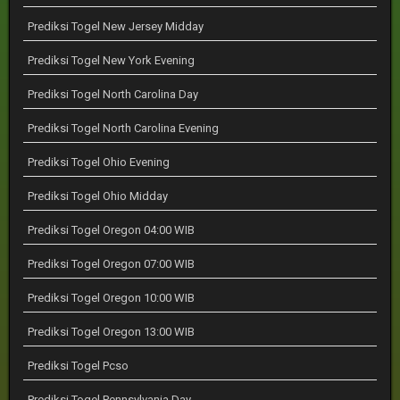
Prediksi Togel New Jersey Midday
Prediksi Togel New York Evening
Prediksi Togel North Carolina Day
Prediksi Togel North Carolina Evening
Prediksi Togel Ohio Evening
Prediksi Togel Ohio Midday
Prediksi Togel Oregon 04:00 WIB
Prediksi Togel Oregon 07:00 WIB
Prediksi Togel Oregon 10:00 WIB
Prediksi Togel Oregon 13:00 WIB
Prediksi Togel Pcso
Prediksi Togel Pennsylvania Day