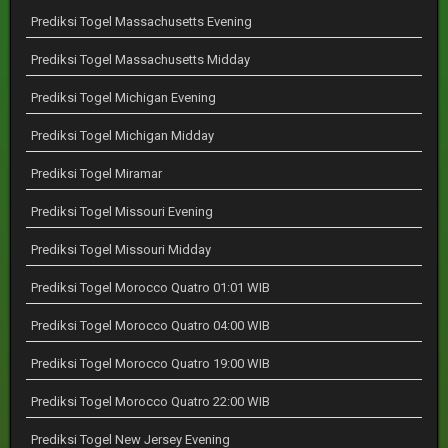
Prediksi Togel Massachusetts Evening
Prediksi Togel Massachusetts Midday
Prediksi Togel Michigan Evening
Prediksi Togel Michigan Midday
Prediksi Togel Miramar
Prediksi Togel Missouri Evening
Prediksi Togel Missouri Midday
Prediksi Togel Morocco Quatro 01:01 WIB
Prediksi Togel Morocco Quatro 04:00 WIB
Prediksi Togel Morocco Quatro 19:00 WIB
Prediksi Togel Morocco Quatro 22:00 WIB
Prediksi Togel New Jersey Evening