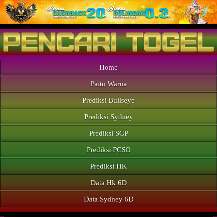
Home
Paito Warna
Prediksi Bullseye
Prediksi Sydney
Prediksi SGP
Prediksi PCSO
Prediksi HK
Data Hk 6D
Data Sydney 6D