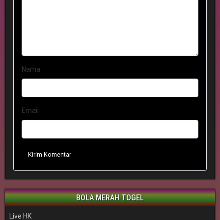
Nama
Email
Kirim Komentar
BOLA MERAH TOGEL
Live HK