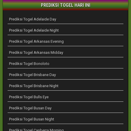
PREDIKSI TOGEL HARI INI
Prediksi Togel Adelaide Day
Prediksi Togel Adelaide Night
Prediksi Togel Arkansas Evening
Prediksi Togel Arkansas Midday
Prediksi Togel Bonoloto
Prediksi Togel Brisbane Day
Prediksi Togel Brisbane Night
Prediksi Togel Bulls Eye
Prediksi Togel Busan Day
Prediksi Togel Busan Night
Prediksi Togel Canberra Morning