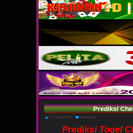
Prediksi Che
17 April 2023
Komentar
Prediksi Togel 