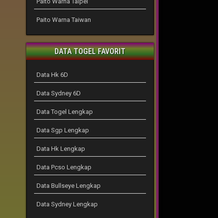
Paito Warna Taipei
Paito Warna Taiwan
DATA TOGEL FAVORIT
Data Hk 6D
Data Sydney 6D
Data Togel Lengkap
Data Sgp Lengkap
Data Hk Lengkap
Data Pcso Lengkap
Data Bullseye Lengkap
Data Sydney Lengkap