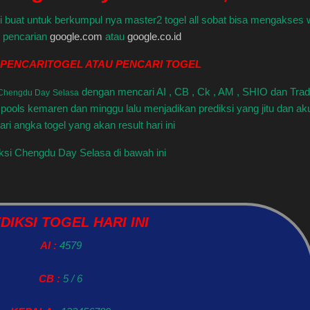
di buat untuk berkumpul nya master2 togel all sobat bisa mengakses
n pencarian
google.com
atau
google.co.id
k
PENCARITOGEL ATAU PENCARI TOGEL
dengan mencari AI , CB , Ck , AM , SHIO dan Trad
Chengdu Day
Selasa
pools kemaren dan minggu lalu menjadikan prediksi yang jitu dan ak
ri angka togel yang akan result hari ini
diksi Chengdu Day Selasa di bawah ini
DIKSI TOGEL HARI INI
AI :
4579
CB :
5 / 6