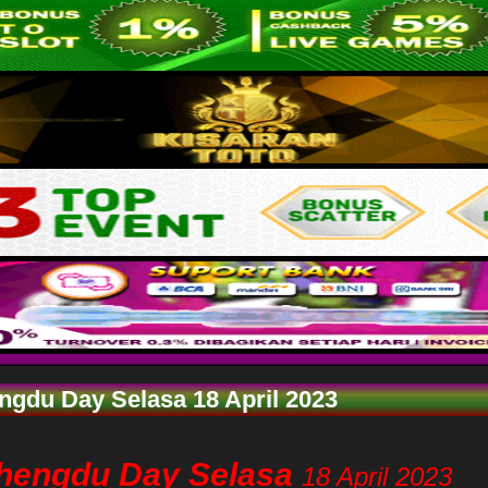
ngdu Day Selasa 18 April 2023
Chengdu Day Selasa
18 April 2023