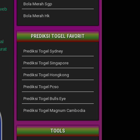
Bola Merah Sgp
 web
Bola Merah Hk
PREDIKSI TOGEL FAVORIT
al
urat
Prediksi Togel Sydney
Prediksi Togel Singapore
Prediksi Togel Hongkong
Prediksi Togel Pcso
Prediksi Togel Bulls Eye
Prediksi Togel Magnum Cambodia
TOOLS