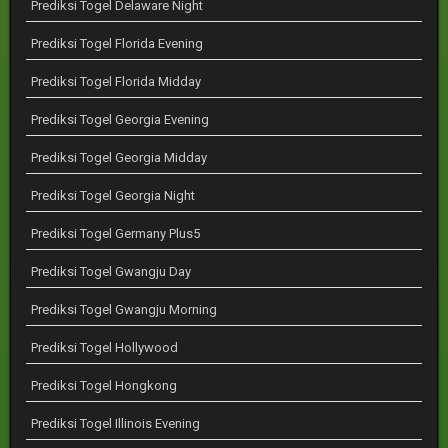
Prediksi Togel Delaware Night
Prediksi Togel Florida Evening
Prediksi Togel Florida Midday
Prediksi Togel Georgia Evening
Prediksi Togel Georgia Midday
Prediksi Togel Georgia Night
Prediksi Togel Germany Plus5
Prediksi Togel Gwangju Day
Prediksi Togel Gwangju Morning
Prediksi Togel Hollywood
Prediksi Togel Hongkong
Prediksi Togel Illinois Evening