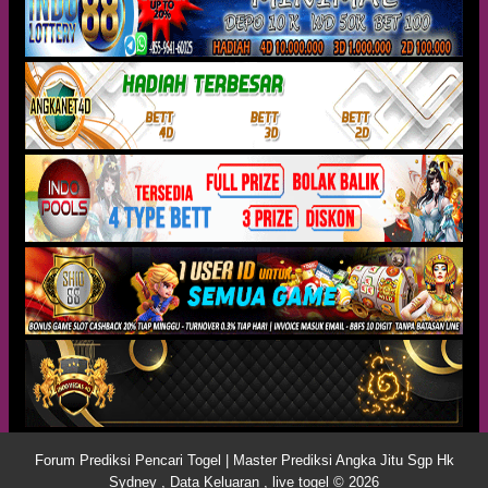
Forum Prediksi Pencari Togel | Master Prediksi Angka Jitu Sgp Hk
Sydney , Data Keluaran , live togel © 2026