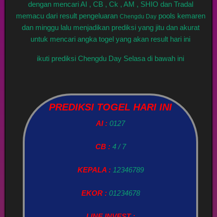
dengan mencari AI , CB , Ck , AM , SHIO dan Tradal
memacu dari result pengeluaran
pools kemaren
Chengdu Day
dan minggu lalu menjadikan prediksi yang jitu dan akurat
untuk mencari angka togel yang akan result hari ini
ikuti prediksi Chengdu Day Selasa di bawah ini
PREDIKSI TOGEL HARI INI
AI :
0127
CB :
4 / 7
KEPALA :
12346789
EKOR :
01234678
LINE INVEST :