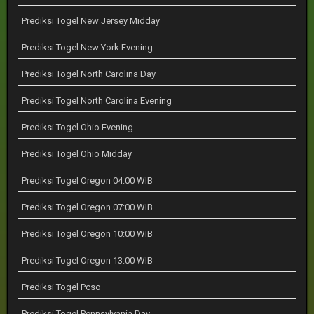
Prediksi Togel New Jersey Midday
Prediksi Togel New York Evening
Prediksi Togel North Carolina Day
Prediksi Togel North Carolina Evening
Prediksi Togel Ohio Evening
Prediksi Togel Ohio Midday
Prediksi Togel Oregon 04:00 WIB
Prediksi Togel Oregon 07:00 WIB
Prediksi Togel Oregon 10:00 WIB
Prediksi Togel Oregon 13:00 WIB
Prediksi Togel Pcso
Prediksi Togel Pennsylvania Day