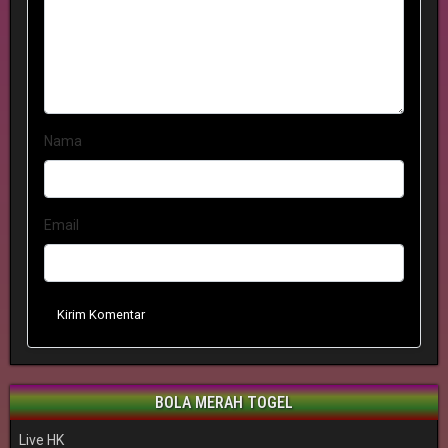
Nama
Email
Kirim Komentar
BOLA MERAH TOGEL
Live HK