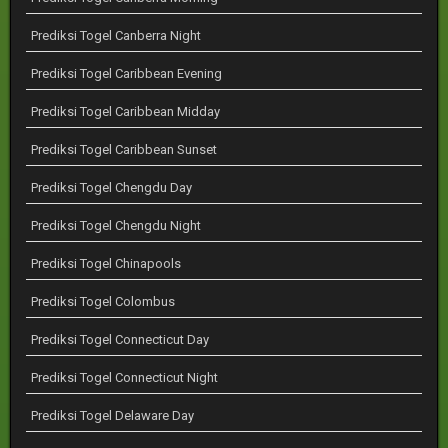
Prediksi Togel Canberra Night
Prediksi Togel Caribbean Evening
Prediksi Togel Caribbean Midday
Prediksi Togel Caribbean Sunset
Prediksi Togel Chengdu Day
Prediksi Togel Chengdu Night
Prediksi Togel Chinapools
Prediksi Togel Colombus
Prediksi Togel Connecticut Day
Prediksi Togel Connecticut Night
Prediksi Togel Delaware Day