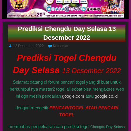
Prediksi Chengdu Day Selasa 13
Desember 2022
12 Desember 2022
Komentar
Prediksi Togel Chengdu
Day Selasa
13 Desember 2022
Selamat datang di forum pencari togel yang di buat untuk
berkumpul nya master2 togel all sobat bisa mengakses web
ini dgn mesin pencarian
google.com
atau
google.co.id
dengan mengetik
PENCARITOGEL ATAU PENCARI
TOGEL
membahas pengeluaran dan prediksi togel
Chengdu Day
Selasa