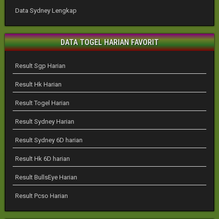
Data Sydney Lengkap
DATA TOGEL HARIAN FAVORIT
Result Sgp Harian
Result Hk Harian
Result Togel Harian
Result Sydney Harian
Result Sydney 6D harian
Result Hk 6D harian
Result BullsEye Harian
Result Pcso Harian