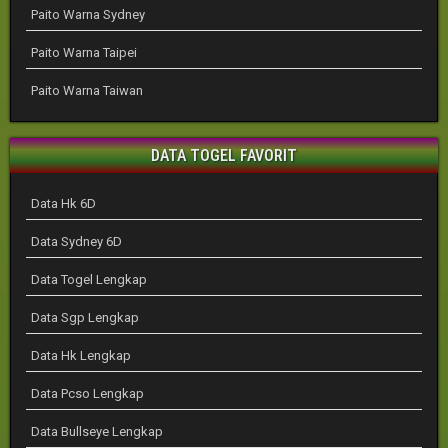
Paito Warna Sydney
Paito Warna Taipei
Paito Warna Taiwan
DATA TOGEL FAVORIT
Data Hk 6D
Data Sydney 6D
Data Togel Lengkap
Data Sgp Lengkap
Data Hk Lengkap
Data Pcso Lengkap
Data Bullseye Lengkap