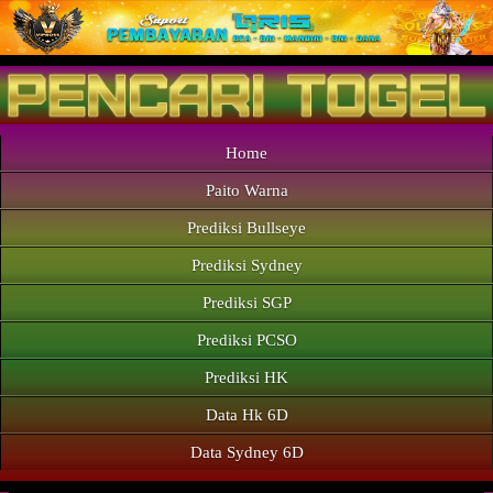
Home
Paito Warna
Prediksi Bullseye
Prediksi Sydney
Prediksi SGP
Prediksi PCSO
Prediksi HK
Data Hk 6D
Data Sydney 6D