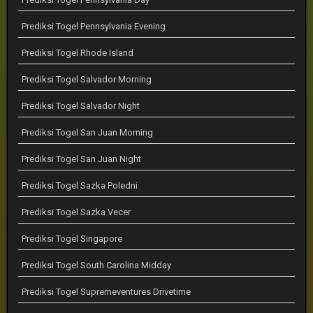
Prediksi Togel Pennsylvania Evening
Prediksi Togel Rhode Island
Prediksi Togel Salvador Morning
Prediksi Togel Salvador Night
Prediksi Togel San Juan Morning
Prediksi Togel San Juan Night
Prediksi Togel Sazka Poledni
Prediksi Togel Sazka Vecer
Prediksi Togel Singapore
Prediksi Togel South Carolina Midday
Prediksi Togel Supremeventures Drivetime