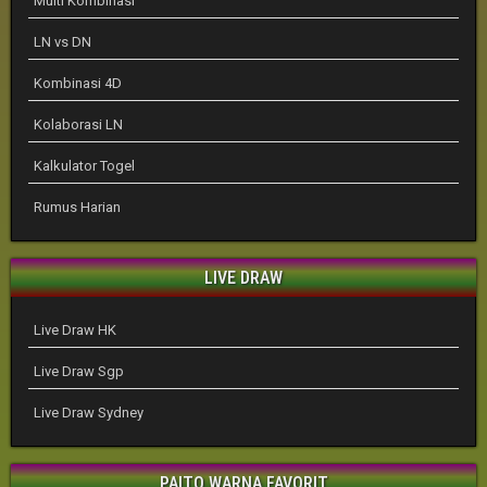
Multi Kombinasi
LN vs DN
Kombinasi 4D
Kolaborasi LN
Kalkulator Togel
Rumus Harian
LIVE DRAW
Live Draw HK
Live Draw Sgp
Live Draw Sydney
PAITO WARNA FAVORIT