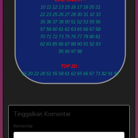
10 11 12 13 15 16 17 18 20 21
22 23 25 26 27 28 30 31 32 33
35 36 37 38 50 51 52 53 55 56
57 58 60 61 62 63 65 66 67 68
70 71 72 73 75 76 77 78 80 81
82 83 85 86 87 88 90 91 92 93
95 96 97 98
TOP 2D :
15 20 22 28 51 55 58 61 62 65 66 67 71 82 91 92
Tinggalkan Komentar
Komentar