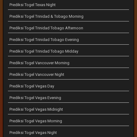
Prediksi Togel Texas Night
Prediksi Togel Trinidad & Tobago Morning
Prediksi Togel Trinidad Tobago Afternoon
Prediksi Togel Trinidad Tobago Evening
Prediksi Togel Trinidad Tobago Midday
Prediksi Togel Vancouver Morning
Prediksi Togel Vancouver Night
Prediksi Togel Vegas Day
Prediksi Togel Vegas Evening
Prediksi Togel Vegas Midnight
Prediksi Togel Vegas Morning
Prediksi Togel Vegas Night