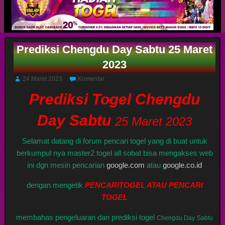
Prediksi Chengdu Day Sabtu 25 Maret
2023
24 Maret 2023
Komentar
Prediksi Togel Chengdu
Day Sabtu
25 Maret 2023
Selamat datang di forum pencari togel yang di buat untuk
berkumpul nya master2 togel all sobat bisa mengakses web
ini dgn mesin pencarian
google.com
atau
google.co.id
dengan mengetik
PENCARITOGEL ATAU PENCARI
TOGEL
membahas pengeluaran dan prediksi togel
Chengdu Day
Sabtu