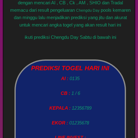
dengan mencari AI , CB , Ck , AM , SHIO dan Tradal
memacu dari result pengeluaran
pools kemaren
Chengdu Day
dan minggu lalu menjadikan prediksi yang jitu dan akurat
untuk mencari angka togel yang akan result hari ini
ikuti prediksi Chengdu Day Sabtu di bawah ini
PREDIKSI TOGEL HARI INI
AI :
0135
CB :
1 / 6
KEPALA :
12356789
EKOR :
01235678
LINE INVEST :