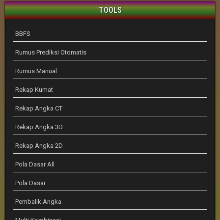
TOOLS
BBFS
Rumus Prediksi Otomatis
Rumus Manual
Rekap Kumat
Rekap Angka CT
Rekap Angka 3D
Rekap Angka 2D
Pola Dasar All
Pola Dasar
Pembalik Angka