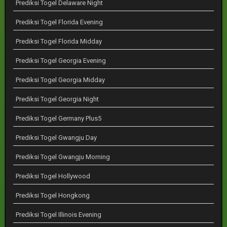
Prediksi Togel Delaware Night
Prediksi Togel Florida Evening
Prediksi Togel Florida Midday
Prediksi Togel Georgia Evening
Prediksi Togel Georgia Midday
Prediksi Togel Georgia Night
Prediksi Togel Germany Plus5
Prediksi Togel Gwangju Day
Prediksi Togel Gwangju Morning
Prediksi Togel Hollywood
Prediksi Togel Hongkong
Prediksi Togel Illinois Evening