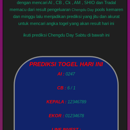
dengan mencari AI , CB , Ck , AM , SHIO dan Tradal
memacu dari result pengeluaran
pools kemaren
Chengdu Day
dan minggu lalu menjadikan prediksi yang jitu dan akurat
untuk mencari angka togel yang akan result hari ini
ikuti prediksi Chengdu Day Sabtu di bawah ini
PREDIKSI TOGEL HARI INI
AI :
0247
CB :
6 / 1
KEPALA :
12346789
EKOR :
01234678
LINE INVEST :