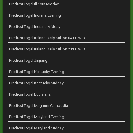
Prediksi Togel Illinois Midday
Prediksi Togel Indiana Evening
Prediksi Togel Indiana Midday
Prediksi Togel Ireland Daily Million 04:00 WIB
Prediksi Togel Ireland Daily Million 21:00 WIB
Prediksi Togel Jinjiang
Prediksi Togel Kentucky Evening
Prediksi Togel Kentucky Midday
Prediksi Togel Louisiana
Prediksi Togel Magnum Cambodia
Prediksi Togel Maryland Evening
Prediksi Togel Maryland Midday