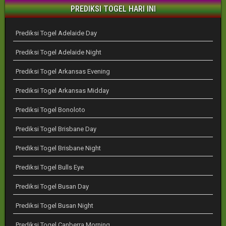
PREDIKSI TOGEL HARI INI
Prediksi Togel Adelaide Day
Prediksi Togel Adelaide Night
Prediksi Togel Arkansas Evening
Prediksi Togel Arkansas Midday
Prediksi Togel Bonoloto
Prediksi Togel Brisbane Day
Prediksi Togel Brisbane Night
Prediksi Togel Bulls Eye
Prediksi Togel Busan Day
Prediksi Togel Busan Night
Prediksi Togel Canberra Morning