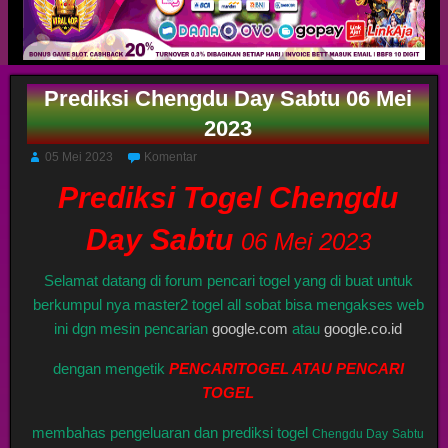
Prediksi Chengdu Day Sabtu 06 Mei
2023
05 Mei 2023
Komentar
Prediksi Togel Chengdu
Day Sabtu
06 Mei 2023
Selamat datang di forum pencari togel yang di buat untuk
berkumpul nya master2 togel all sobat bisa mengakses web
ini dgn mesin pencarian
google.com
atau
google.co.id
dengan mengetik
PENCARITOGEL ATAU PENCARI
TOGEL
membahas pengeluaran dan prediksi togel
Chengdu Day
Sabtu