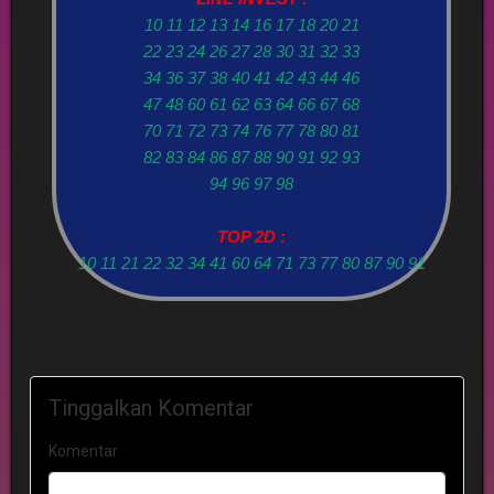
10 11 12 13 14 16 17 18 20 21
22 23 24 26 27 28 30 31 32 33
34 36 37 38 40 41 42 43 44 46
47 48 60 61 62 63 64 66 67 68
70 71 72 73 74 76 77 78 80 81
82 83 84 86 87 88 90 91 92 93
94 96 97 98
TOP 2D :
10 11 21 22 32 34 41 60 64 71 73 77 80 87 90 91
Tinggalkan Komentar
Komentar