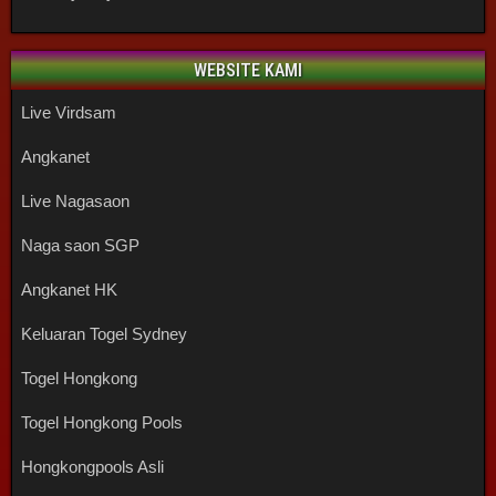
WEBSITE KAMI
Live Virdsam
Angkanet
Live Nagasaon
Naga saon SGP
Angkanet HK
Keluaran Togel Sydney
Togel Hongkong
Togel Hongkong Pools
Hongkongpools Asli