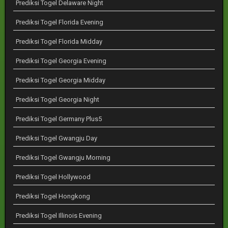
Prediksi Togel Delaware Night
Prediksi Togel Florida Evening
Prediksi Togel Florida Midday
Prediksi Togel Georgia Evening
Prediksi Togel Georgia Midday
Prediksi Togel Georgia Night
Prediksi Togel Germany Plus5
Prediksi Togel Gwangju Day
Prediksi Togel Gwangju Morning
Prediksi Togel Hollywood
Prediksi Togel Hongkong
Prediksi Togel Illinois Evening