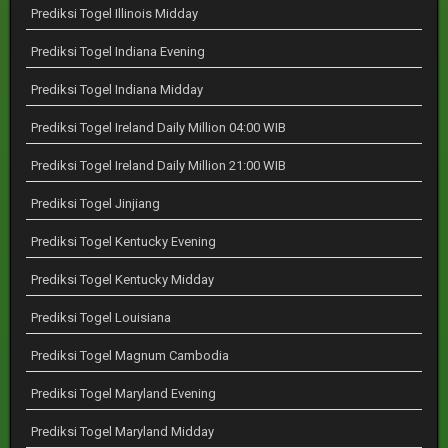
Prediksi Togel Illinois Midday
Prediksi Togel Indiana Evening
Prediksi Togel Indiana Midday
Prediksi Togel Ireland Daily Million 04:00 WIB
Prediksi Togel Ireland Daily Million 21:00 WIB
Prediksi Togel Jinjiang
Prediksi Togel Kentucky Evening
Prediksi Togel Kentucky Midday
Prediksi Togel Louisiana
Prediksi Togel Magnum Cambodia
Prediksi Togel Maryland Evening
Prediksi Togel Maryland Midday