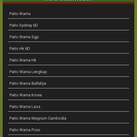
Paito Warna
Paito Sydney 6D
Paito Warna Sgp
Paito Hk 6D
Paito Warna Hk
Paito Warna Lengkap
Paito Warna BullsEye
Paito Warna Korea
Paito Warna Laos
Paito Warna Magnum Cambodia
Paito Warna Pcso