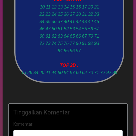
10 11 12 13 14 15 16 17 20 21
22 23 24 25 26 27 30 31 32 33
34 35 36 37 40 41 42 43 44 45
46 47 50 51 52 53 54 55 56 57
60 61 62 63 64 65 66 67 70 71
72 73 74 75 76 77 90 91 92 93
94 95 96 97
TOP 2D :
13 26 34 40 41 44 50 54 57 60 62 70 71 72 92 96
Tinggalkan Komentar
Komentar