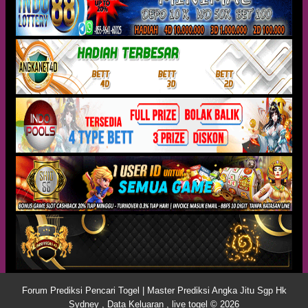
Forum Prediksi Pencari Togel | Master Prediksi Angka Jitu Sgp Hk
Sydney , Data Keluaran , live togel © 2026