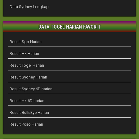
Data Sydney Lengkap
DATA TOGEL HARIAN FAVORIT
Result Sgp Harian
Result Hk Harian
Result Togel Harian
Result Sydney Harian
Result Sydney 6D harian
Result Hk 6D harian
Result BullsEye Harian
Result Pcso Harian