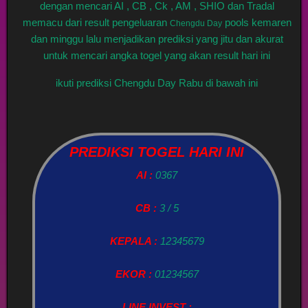
dengan mencari AI , CB , Ck , AM , SHIO dan Tradal
memacu dari result pengeluaran
pools kemaren
Chengdu Day
dan minggu lalu menjadikan prediksi yang jitu dan akurat
untuk mencari angka togel yang akan result hari ini
ikuti prediksi Chengdu Day Rabu di bawah ini
PREDIKSI TOGEL HARI INI
AI :
0367
CB :
3 / 5
KEPALA :
12345679
EKOR :
01234567
LINE INVEST :