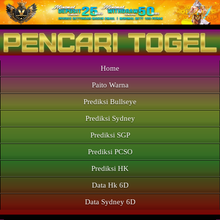
Home
Paito Warna
Prediksi Bullseye
Prediksi Sydney
Prediksi SGP
Prediksi PCSO
Prediksi HK
Data Hk 6D
Data Sydney 6D