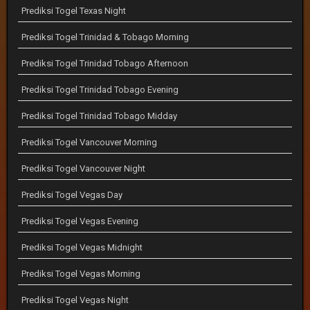
Prediksi Togel Texas Night
Prediksi Togel Trinidad & Tobago Morning
Prediksi Togel Trinidad Tobago Afternoon
Prediksi Togel Trinidad Tobago Evening
Prediksi Togel Trinidad Tobago Midday
Prediksi Togel Vancouver Morning
Prediksi Togel Vancouver Night
Prediksi Togel Vegas Day
Prediksi Togel Vegas Evening
Prediksi Togel Vegas Midnight
Prediksi Togel Vegas Morning
Prediksi Togel Vegas Night