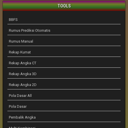
TOOLS
BBFS
Rumus Prediksi Otomatis
Rumus Manual
Rekap Kumat
Rekap Angka CT
Rekap Angka 3D
Rekap Angka 2D
Pola Dasar All
Pola Dasar
Pembalik Angka