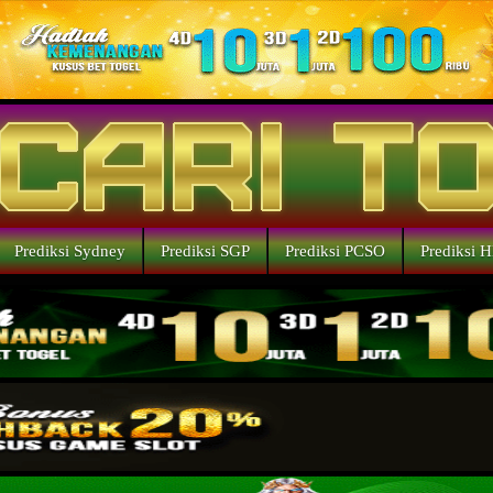
Prediksi Sydney
Prediksi SGP
Prediksi PCSO
Prediksi 