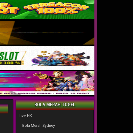
BOLA MERAH TOGEL
Live HK
Bola Merah Sydney