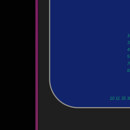
1
3
4
5
7
8
10 11 35 3