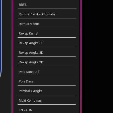
BBFS
Rumus Prediksi Otomatis
Rumus Manual
Rekap Kumat
Rekap Angka CT
Rekap Angka 3D
Rekap Angka 2D
Pola Dasar All
Pola Dasar
Pembalik Angka
Multi Kombinasi
LN vs DN