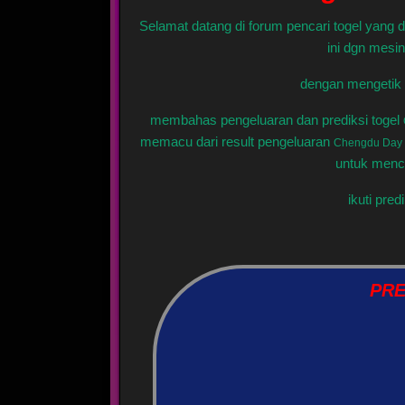
Selamat datang di forum pencari togel yang 
ini dgn mesi
dengan mengeti
membahas pengeluaran dan prediksi togel
memacu dari result pengeluaran
Chengdu Day
untuk menca
ikuti pre
PRE