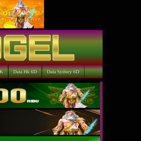
HK
Data Hk 6D
Data Sydney 6D