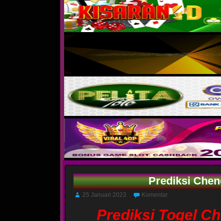
Prediksi Chen
25 Januari 2023
Komentar
Prediksi Togel 