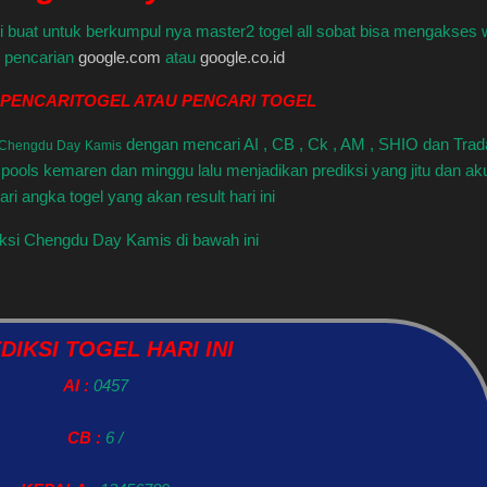
di buat untuk berkumpul nya master2 togel all sobat bisa mengakses
n pencarian
google.com
atau
google.co.id
k
PENCARITOGEL ATAU PENCARI TOGEL
dengan mencari AI , CB , Ck , AM , SHIO dan Trad
Chengdu Day
Kamis
pools kemaren dan minggu lalu menjadikan prediksi yang jitu dan ak
ri angka togel yang akan result hari ini
diksi Chengdu Day Kamis di bawah ini
DIKSI TOGEL HARI INI
AI :
0457
CB :
6 /