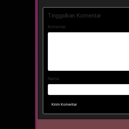
Tinggalkan Komentar
Komentar
Nama
Kirim Komentar