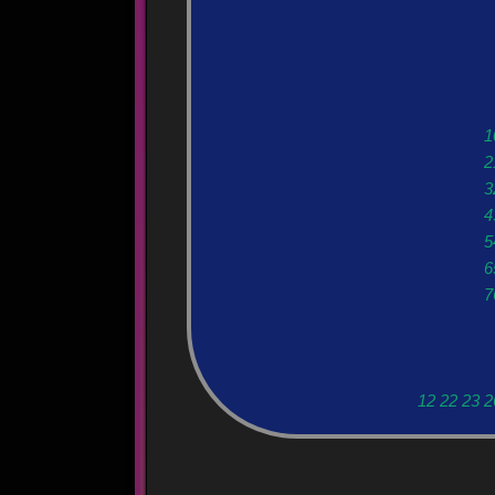
1
2
3
4
5
6
7
12 22 23 2