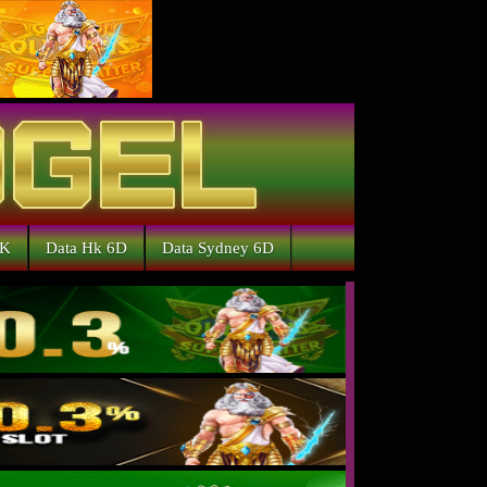
HK
Data Hk 6D
Data Sydney 6D