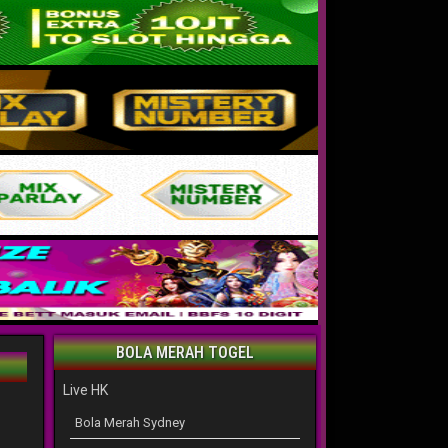
BOLA MERAH TOGEL
Live HK
Bola Merah Sydney