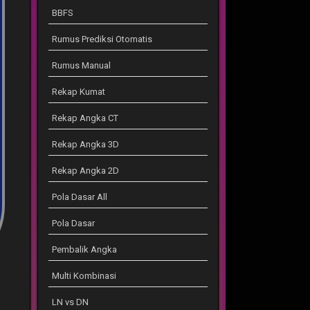
BBFS
Rumus Prediksi Otomatis
Rumus Manual
Rekap Kumat
Rekap Angka CT
Rekap Angka 3D
Rekap Angka 2D
Pola Dasar All
Pola Dasar
Pembalik Angka
Multi Kombinasi
LN vs DN