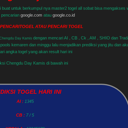
di buat untuk berkumpul nya master2 togel all sobat bisa mengakses
n pencarian
google.com
atau
google.co.id
k
PENCARITOGEL ATAU PENCARI TOGEL
dengan mencari AI , CB , Ck , AM , SHIO dan Trad
Chengdu Day
Kamis
pools kemaren dan minggu lalu menjadikan prediksi yang jitu dan ak
ri angka togel yang akan result hari ini
diksi Chengdu Day Kamis di bawah ini
DIKSI TOGEL HARI INI
AI :
1345
CB :
7 / 5