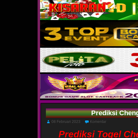
Prediksi Chen
08 Februari 2023
Komentar
Prediksi Togel C