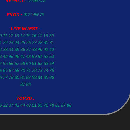
KEPALA :
12345678
EKOR :
012345678
LINE INVEST :
0 11 12 13 14 15 16 17 18 20
1 22 23 24 25 26 27 28 30 31
2 33 34 35 36 37 38 40 41 42
3 44 45 46 47 48 50 51 52 53
4 55 56 57 58 60 61 62 63 64
5 66 67 68 70 71 72 73 74 75
6 77 78 80 81 82 83 84 85 86
87 88
TOP 2D :
6 32 37 42 44 48 51 55 76 78 81 87 88