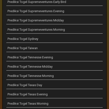
Prediksi Togel Supremeventures Early Bird
Prediksi Togel Supremeventures Evening
Prediksi Togel Supremeventures Midday
Prediksi Togel Supremeventures Morning
Prediksi Togel Sydney
Prediksi Togel Taiwan
Prediksi Togel Tennesse Evening
Prediksi Togel Tennesse Midday
Prediksi Togel Tennesse Morning
Prediksi Togel Texas Day
Prediksi Togel Texas Evening
Prediksi Togel Texas Morning