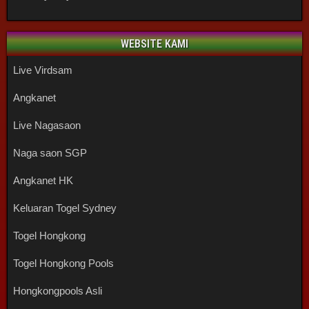
WEBSITE KAMI
Live Virdsam
Angkanet
Live Nagasaon
Naga saon SGP
Angkanet HK
Keluaran Togel Sydney
Togel Hongkong
Togel Hongkong Pools
Hongkongpools Asli