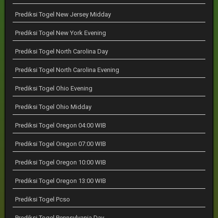
Prediksi Togel New Jersey Midday
Prediksi Togel New York Evening
Prediksi Togel North Carolina Day
Prediksi Togel North Carolina Evening
Prediksi Togel Ohio Evening
Prediksi Togel Ohio Midday
Prediksi Togel Oregon 04:00 WIB
Prediksi Togel Oregon 07:00 WIB
Prediksi Togel Oregon 10:00 WIB
Prediksi Togel Oregon 13:00 WIB
Prediksi Togel Pcso
Prediksi Togel Pennsylvania Day