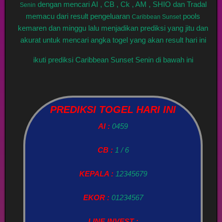
dengan mencari AI , CB , Ck , AM , SHIO dan Tradal
Senin
memacu dari result pengeluaran
pools
Caribbean Sunset
kemaren dan minggu lalu menjadikan prediksi yang jitu dan
akurat untuk mencari angka togel yang akan result hari ini
ikuti prediksi Caribbean Sunset Senin di bawah ini
PREDIKSI TOGEL HARI INI
AI :
0459
CB :
1 / 6
KEPALA :
12345679
EKOR :
01234567
LINE INVEST :