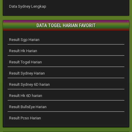
Data Sydney Lengkap
DATA TOGEL HARIAN FAVORIT
Result Sgp Harian
Result Hk Harian
Result Togel Harian
Result Sydney Harian
Result Sydney 6D harian
Result Hk 6D harian
Result BullsEye Harian
Result Pcso Harian