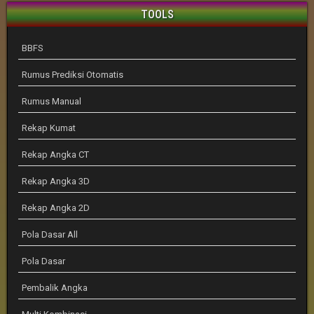
TOOLS
BBFS
Rumus Prediksi Otomatis
Rumus Manual
Rekap Kumat
Rekap Angka CT
Rekap Angka 3D
Rekap Angka 2D
Pola Dasar All
Pola Dasar
Pembalik Angka