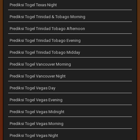
Prediksi Togel Texas Night
Prediksi Togel Trinidad & Tobago Morning
Prediksi Togel Trinidad Tobago Afternoon
Prediksi Togel Trinidad Tobago Evening
Prediksi Togel Trinidad Tobago Midday
Prediksi Togel Vancouver Morning
Prediksi Togel Vancouver Night
Prediksi Togel Vegas Day
Prediksi Togel Vegas Evening
Prediksi Togel Vegas Midnight
Prediksi Togel Vegas Morning
Prediksi Togel Vegas Night