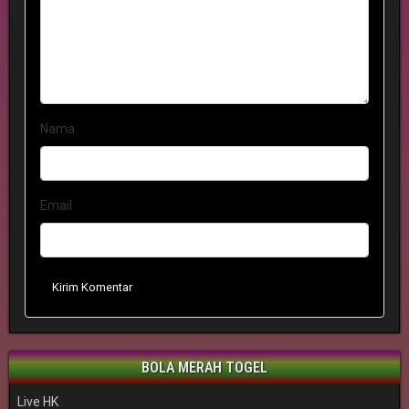
Nama
Email
Kirim Komentar
BOLA MERAH TOGEL
Live HK