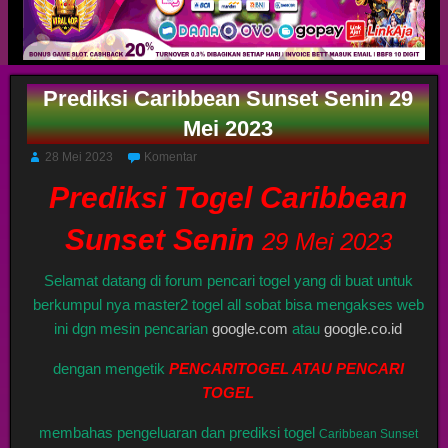
Prediksi Caribbean Sunset Senin 29
Mei 2023
28 Mei 2023
Komentar
Prediksi Togel Caribbean
Sunset Senin
29 Mei 2023
Selamat datang di forum pencari togel yang di buat untuk
berkumpul nya master2 togel all sobat bisa mengakses web
ini dgn mesin pencarian
google.com
atau
google.co.id
dengan mengetik
PENCARITOGEL ATAU PENCARI
TOGEL
membahas pengeluaran dan prediksi togel
Caribbean Sunset