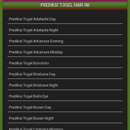
PREDIKSI TOGEL HARI INI
Prediksi Togel Adelaide Day
Prediksi Togel Adelaide Night
Prediksi Togel Arkansas Evening
Prediksi Togel Arkansas Midday
Prediksi Togel Bonoloto
Prediksi Togel Brisbane Day
Prediksi Togel Brisbane Night
Prediksi Togel Bulls Eye
Prediksi Togel Busan Day
Prediksi Togel Busan Night
Prediksi Togel Canberra Morning