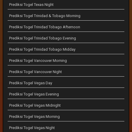
Prediksi Togel Texas Night
Prediksi Togel Trinidad & Tobago Morning
Prediksi Togel Trinidad Tobago Afternoon
Prediksi Togel Trinidad Tobago Evening
Prediksi Togel Trinidad Tobago Midday
Prediksi Togel Vancouver Morning
Prediksi Togel Vancouver Night
Prediksi Togel Vegas Day
Prediksi Togel Vegas Evening
Prediksi Togel Vegas Midnight
Prediksi Togel Vegas Morning
Prediksi Togel Vegas Night