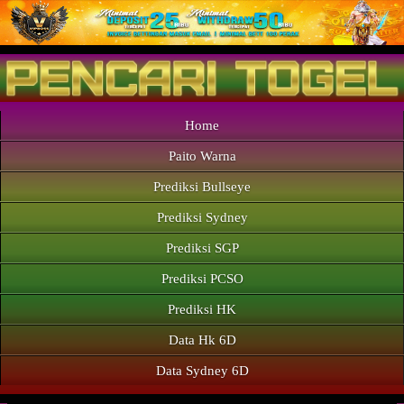
Home
Paito Warna
Prediksi Bullseye
Prediksi Sydney
Prediksi SGP
Prediksi PCSO
Prediksi HK
Data Hk 6D
Data Sydney 6D