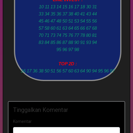
10 11 13 14 15 16 17 18 30 31
33 34 35 36 37 38 40 41 43 44
45 46 47 48 50 51 53 54 55 56
57 58 60 61 63 64 65 66 67 68
70 71 73 74 75 76 77 78 80 81
83 84 85 86 87 88 90 91 93 94
95 96 97 98
TOP 2D :
16 17 36 38 50 51 56 57 60 63 64 90 94 95 96 97
Tinggalkan Komentar
Komentar