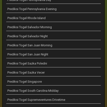
Prediksi Togel Pennsylvania Evening
Prediksi Togel Rhode Island
Prediksi Togel Salvador Morning
Prediksi Togel Salvador Night
Prediksi Togel San Juan Morning
Prediksi Togel San Juan Night
Prediksi Togel Sazka Poledni
Prediksi Togel Sazka Vecer
Prediksi Togel Singapore
Prediksi Togel South Carolina Midday
Prediksi Togel Supremeventures Drivetime