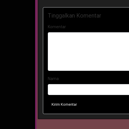
Tinggalkan Komentar
Komentar
Nama
Kirim Komentar