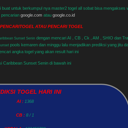
di buat untuk berkumpul nya master2 togel all sobat bisa mengakses
n pencarian
google.com
atau
google.co.id
k
PENCARITOGEL ATAU PENCARI TOGEL
dengan mencari AI , CB , Ck , AM , SHIO dan Tra
aribbean Sunset
Senin
pools kemaren dan minggu lalu menjadikan prediksi yang jitu d
unset
ncari angka togel yang akan result hari ini
ksi Caribbean Sunset Senin di bawah ini
DIKSI TOGEL HARI INI
AI :
1368
CB :
8 / 1