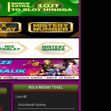
BOLA MERAH TOGEL
Live HK
Bola Merah Sydney
2