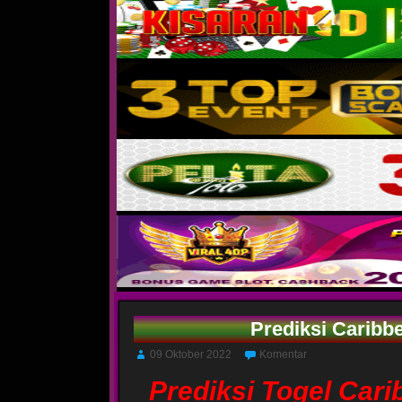
Prediksi Caribb
09 Oktober 2022
Komentar
Prediksi Togel Car