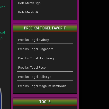
Bola Merah Sgp
 web
Bola Merah Hk
PREDIKSI TOGEL FAVORIT
dal
an
Prediksi Togel Sydney
Prediksi Togel Singapore
Prediksi Togel Hongkong
Prediksi Togel Pcso
Prediksi Togel Bulls Eye
Prediksi Togel Magnum Cambodia
TOOLS