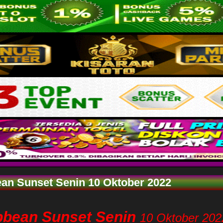
ean Sunset Senin 10 Oktober 2022
ibbean Sunset Senin
10 Oktober 202