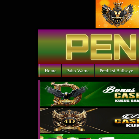
Home
Paito Warna
Prediksi Bullseye