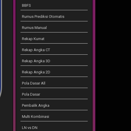
BBFS
Rumus Prediksi Otomatis
Rumus Manual
Rekap Kumat
Rekap Angka CT
Rekap Angka 3D
Rekap Angka 2D
Pola Dasar All
Pola Dasar
Pembalik Angka
Multi Kombinasi
LN vs DN