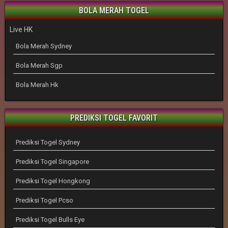
BOLA MERAH TOGEL
Live HK
Bola Merah Sydney
Bola Merah Sgp
Bola Merah Hk
PREDIKSI TOGEL FAVORIT
Prediksi Togel Sydney
Prediksi Togel Singapore
Prediksi Togel Hongkong
Prediksi Togel Pcso
Prediksi Togel Bulls Eye