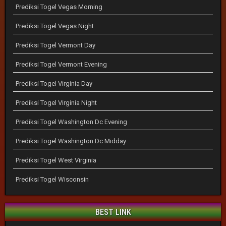
Prediksi Togel Vegas Morning
Prediksi Togel Vegas Night
Prediksi Togel Vermont Day
Prediksi Togel Vermont Evening
Prediksi Togel Virginia Day
Prediksi Togel Virginia Night
Prediksi Togel Washington Dc Evening
Prediksi Togel Washington Dc Midday
Prediksi Togel West Virginia
Prediksi Togel Wisconsin
BEST LINK