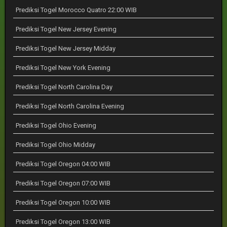
Prediksi Togel Morocco Quatro 22:00 WIB
Prediksi Togel New Jersey Evening
Prediksi Togel New Jersey Midday
Prediksi Togel New York Evening
Prediksi Togel North Carolina Day
Prediksi Togel North Carolina Evening
Prediksi Togel Ohio Evening
Prediksi Togel Ohio Midday
Prediksi Togel Oregon 04:00 WIB
Prediksi Togel Oregon 07:00 WIB
Prediksi Togel Oregon 10:00 WIB
Prediksi Togel Oregon 13:00 WIB