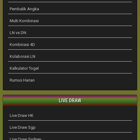
Pembalik Angka
Multi Kombinasi
LN vs DN
Kombinasi 4D
Kolaborasi LN
Kalkulator Togel
Rumus Harian
LIVE DRAW
Live Draw HK
Live Draw Sgp
Live Draw Sydney