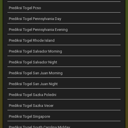
Prediksi Togel Pcso
Prediksi Togel Pennsylvania Day
Prediksi Togel Pennsylvania Evening
Prediksi Togel Rhode Island
Prediksi Togel Salvador Morning
Prediksi Togel Salvador Night
Prediksi Togel San Juan Morning
Prediksi Togel San Juan Night
Prediksi Togel Sazka Poledni
Prediksi Togel Sazka Vecer
Prediksi Togel Singapore
Prediksi Togel South Carolina Midday