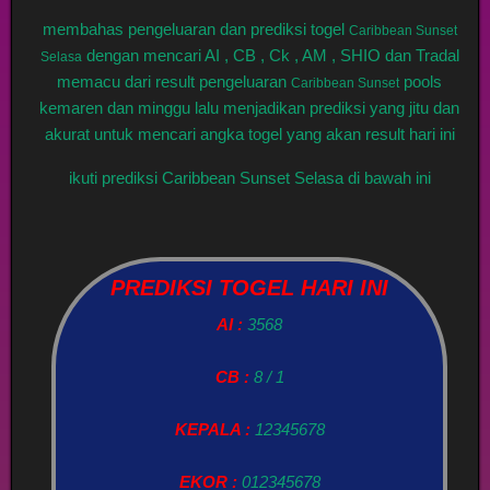
membahas pengeluaran dan prediksi togel
Caribbean Sunset
dengan mencari AI , CB , Ck , AM , SHIO dan Tradal
Selasa
memacu dari result pengeluaran
pools
Caribbean Sunset
kemaren dan minggu lalu menjadikan prediksi yang jitu dan
akurat untuk mencari angka togel yang akan result hari ini
ikuti prediksi Caribbean Sunset Selasa di bawah ini
PREDIKSI TOGEL HARI INI
AI :
3568
CB :
8 / 1
KEPALA :
12345678
EKOR :
012345678