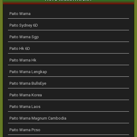
Paito Warna
Paito Sydney 6D
Paito Warna Sgp
Paito Hk 6D
Paito Warna Hk
Paito Warna Lengkap
Paito Warna BullsEye
Paito Warna Korea
Paito Warna Laos
Paito Warna Magnum Cambodia
Paito Warna Pcso