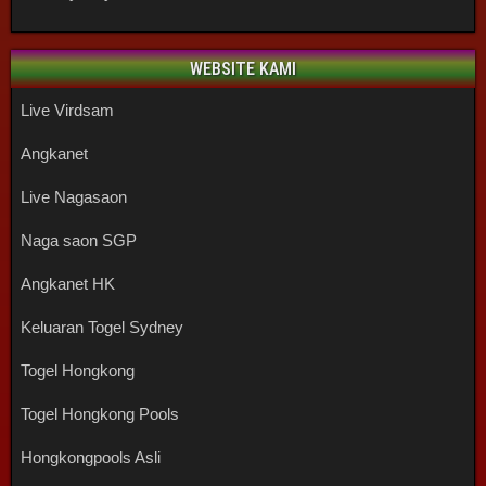
WEBSITE KAMI
Live Virdsam
Angkanet
Live Nagasaon
Naga saon SGP
Angkanet HK
Keluaran Togel Sydney
Togel Hongkong
Togel Hongkong Pools
Hongkongpools Asli