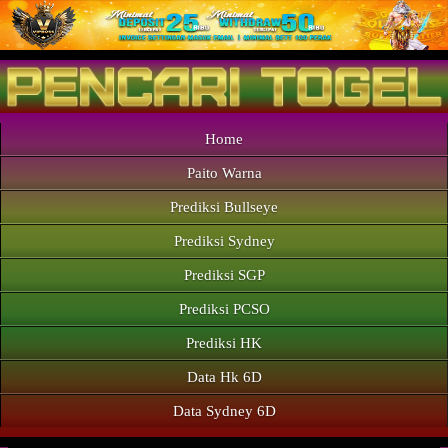
Home
Paito Warna
Prediksi Bullseye
Prediksi Sydney
Prediksi SGP
Prediksi PCSO
Prediksi HK
Data Hk 6D
Data Sydney 6D