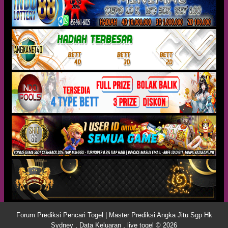
Forum Prediksi Pencari Togel | Master Prediksi Angka Jitu Sgp Hk
Sydney , Data Keluaran , live togel © 2026