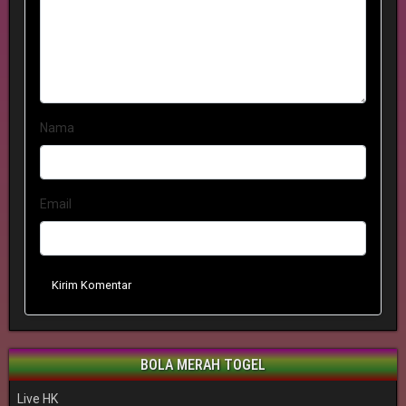
Nama
Email
Kirim Komentar
BOLA MERAH TOGEL
Live HK