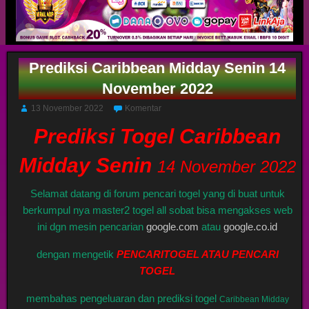
Prediksi Caribbean Midday Senin 14
November 2022
13 November 2022
Komentar
Prediksi Togel Caribbean
Midday Senin
14 November 2022
Selamat datang di forum pencari togel yang di buat untuk
berkumpul nya master2 togel all sobat bisa mengakses web
ini dgn mesin pencarian
google.com
atau
google.co.id
dengan mengetik
PENCARITOGEL ATAU PENCARI
TOGEL
membahas pengeluaran dan prediksi togel
Caribbean Midday