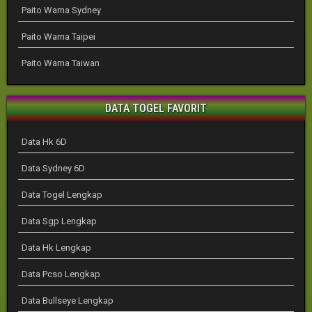
Paito Warna Sydney
Paito Warna Taipei
Paito Warna Taiwan
DATA TOGEL FAVORIT
Data Hk 6D
Data Sydney 6D
Data Togel Lengkap
Data Sgp Lengkap
Data Hk Lengkap
Data Pcso Lengkap
Data Bullseye Lengkap