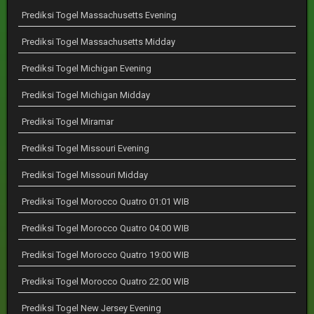
Prediksi Togel Massachusetts Evening
Prediksi Togel Massachusetts Midday
Prediksi Togel Michigan Evening
Prediksi Togel Michigan Midday
Prediksi Togel Miramar
Prediksi Togel Missouri Evening
Prediksi Togel Missouri Midday
Prediksi Togel Morocco Quatro 01:01 WIB
Prediksi Togel Morocco Quatro 04:00 WIB
Prediksi Togel Morocco Quatro 19:00 WIB
Prediksi Togel Morocco Quatro 22:00 WIB
Prediksi Togel New Jersey Evening