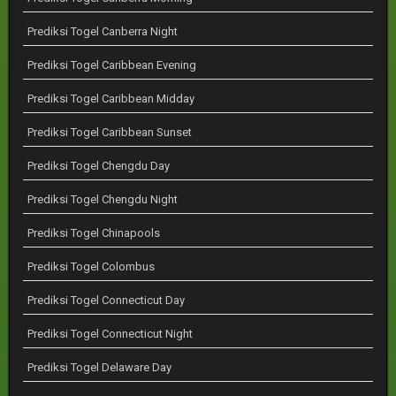
Prediksi Togel Canberra Night
Prediksi Togel Caribbean Evening
Prediksi Togel Caribbean Midday
Prediksi Togel Caribbean Sunset
Prediksi Togel Chengdu Day
Prediksi Togel Chengdu Night
Prediksi Togel Chinapools
Prediksi Togel Colombus
Prediksi Togel Connecticut Day
Prediksi Togel Connecticut Night
Prediksi Togel Delaware Day