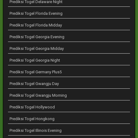
Prediksi Togel Delaware Night
Prediksi Togel Florida Evening
Prediksi Togel Florida Midday
Prediksi Togel Georgia Evening
Prediksi Togel Georgia Midday
Prediksi Togel Georgia Night
Prediksi Togel Germany Plus5
Prediksi Togel Gwangju Day
Prediksi Togel Gwangju Morning
Prediksi Togel Hollywood
Prediksi Togel Hongkong
Prediksi Togel Illinois Evening