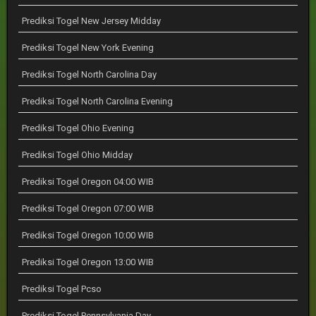
Prediksi Togel New Jersey Midday
Prediksi Togel New York Evening
Prediksi Togel North Carolina Day
Prediksi Togel North Carolina Evening
Prediksi Togel Ohio Evening
Prediksi Togel Ohio Midday
Prediksi Togel Oregon 04:00 WIB
Prediksi Togel Oregon 07:00 WIB
Prediksi Togel Oregon 10:00 WIB
Prediksi Togel Oregon 13:00 WIB
Prediksi Togel Pcso
Prediksi Togel Pennsylvania Day