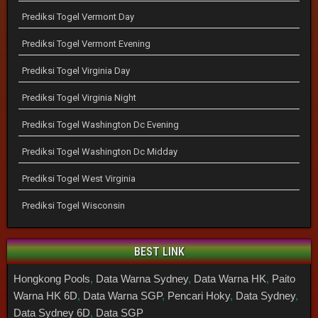
Prediksi Togel Vermont Day
Prediksi Togel Vermont Evening
Prediksi Togel Virginia Day
Prediksi Togel Virginia Night
Prediksi Togel Washington Dc Evening
Prediksi Togel Washington Dc Midday
Prediksi Togel West Virginia
Prediksi Togel Wisconsin
BEST LINK
Hongkong Pools
,
Data Warna Sydney
,
Data Warna HK
,
Paito
Warna HK 6D
,
Data Warna SGP
,
Pencari Hoky
,
Data Sydney
,
Data Sydney 6D
,
Data SGP