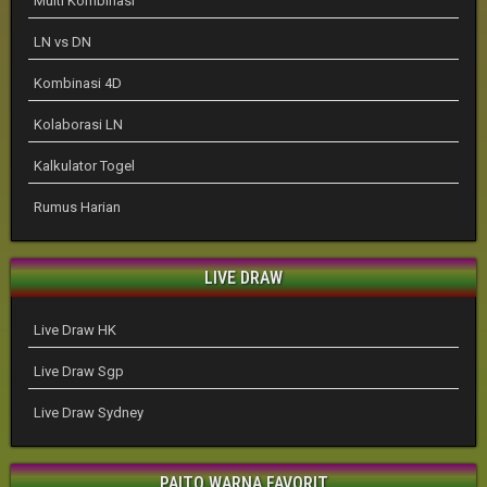
Multi Kombinasi
LN vs DN
Kombinasi 4D
Kolaborasi LN
Kalkulator Togel
Rumus Harian
LIVE DRAW
Live Draw HK
Live Draw Sgp
Live Draw Sydney
PAITO WARNA FAVORIT