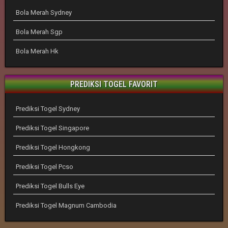
Bola Merah Sydney
Bola Merah Sgp
Bola Merah Hk
PREDIKSI TOGEL FAVORIT
Prediksi Togel Sydney
Prediksi Togel Singapore
Prediksi Togel Hongkong
Prediksi Togel Pcso
Prediksi Togel Bulls Eye
Prediksi Togel Magnum Cambodia