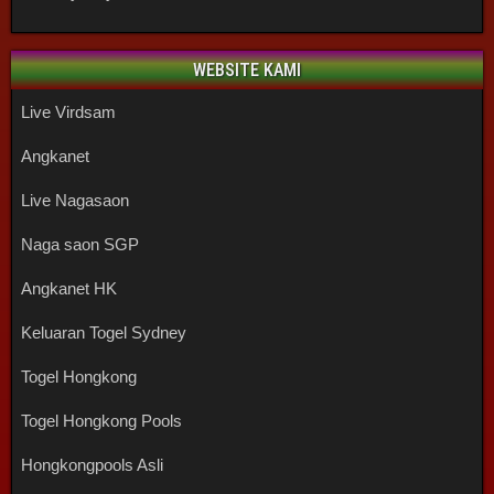
WEBSITE KAMI
Live Virdsam
Angkanet
Live Nagasaon
Naga saon SGP
Angkanet HK
Keluaran Togel Sydney
Togel Hongkong
Togel Hongkong Pools
Hongkongpools Asli