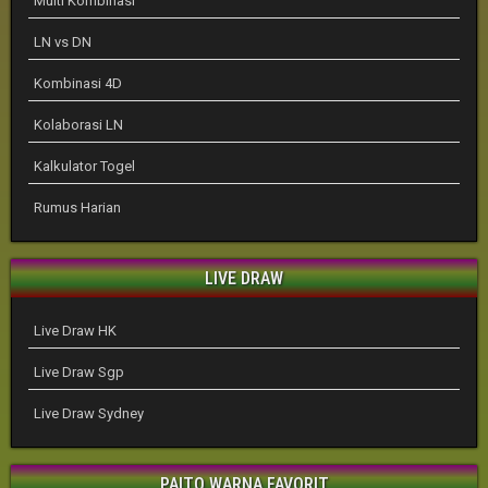
Multi Kombinasi
LN vs DN
Kombinasi 4D
Kolaborasi LN
Kalkulator Togel
Rumus Harian
LIVE DRAW
Live Draw HK
Live Draw Sgp
Live Draw Sydney
PAITO WARNA FAVORIT