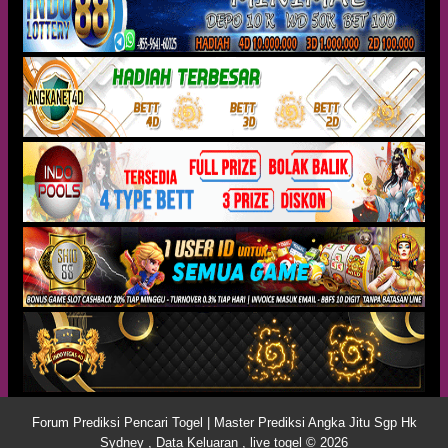
Forum Prediksi Pencari Togel | Master Prediksi Angka Jitu Sgp Hk
Sydney , Data Keluaran , live togel © 2026