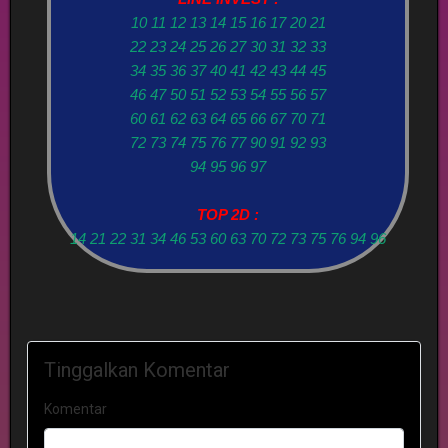
10 11 12 13 14 15 16 17 20 21
22 23 24 25 26 27 30 31 32 33
34 35 36 37 40 41 42 43 44 45
46 47 50 51 52 53 54 55 56 57
60 61 62 63 64 65 66 67 70 71
72 73 74 75 76 77 90 91 92 93
94 95 96 97
TOP 2D :
14 21 22 31 34 46 53 60 63 70 72 73 75 76 94 96
Tinggalkan Komentar
Komentar