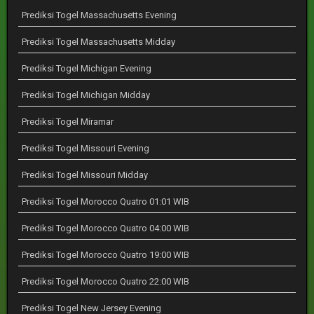
Prediksi Togel Massachusetts Evening
Prediksi Togel Massachusetts Midday
Prediksi Togel Michigan Evening
Prediksi Togel Michigan Midday
Prediksi Togel Miramar
Prediksi Togel Missouri Evening
Prediksi Togel Missouri Midday
Prediksi Togel Morocco Quatro 01:01 WIB
Prediksi Togel Morocco Quatro 04:00 WIB
Prediksi Togel Morocco Quatro 19:00 WIB
Prediksi Togel Morocco Quatro 22:00 WIB
Prediksi Togel New Jersey Evening