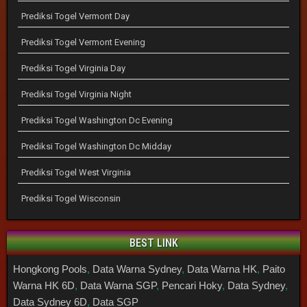
Prediksi Togel Vermont Day
Prediksi Togel Vermont Evening
Prediksi Togel Virginia Day
Prediksi Togel Virginia Night
Prediksi Togel Washington Dc Evening
Prediksi Togel Washington Dc Midday
Prediksi Togel West Virginia
Prediksi Togel Wisconsin
BEST LINK
Hongkong Pools
,
Data Warna Sydney
,
Data Warna HK
,
Paito
Warna HK 6D
,
Data Warna SGP
,
Pencari Hoky
,
Data Sydney
,
Data Sydney 6D
,
Data SGP