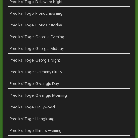
Prediksi Togel Delaware Night
Prediksi Togel Florida Evening
Prediksi Togel Florida Midday
Prediksi Togel Georgia Evening
Prediksi Togel Georgia Midday
Prediksi Togel Georgia Night
Prediksi Togel Germany Plus5
Prediksi Togel Gwangju Day
Prediksi Togel Gwangju Morning
Prediksi Togel Hollywood
Prediksi Togel Hongkong
Prediksi Togel Illinois Evening