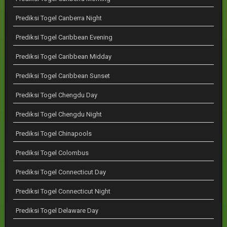
Prediksi Togel Canberra Night
Prediksi Togel Caribbean Evening
Prediksi Togel Caribbean Midday
Prediksi Togel Caribbean Sunset
Prediksi Togel Chengdu Day
Prediksi Togel Chengdu Night
Prediksi Togel Chinapools
Prediksi Togel Colombus
Prediksi Togel Connecticut Day
Prediksi Togel Connecticut Night
Prediksi Togel Delaware Day