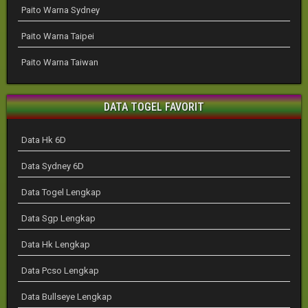
Paito Warna Sydney
Paito Warna Taipei
Paito Warna Taiwan
DATA TOGEL FAVORIT
Data Hk 6D
Data Sydney 6D
Data Togel Lengkap
Data Sgp Lengkap
Data Hk Lengkap
Data Pcso Lengkap
Data Bullseye Lengkap