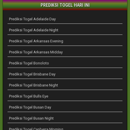
PREDIKSI TOGEL HARI INI
Prediksi Togel Adelaide Day
Prediksi Togel Adelaide Night
Prediksi Togel Arkansas Evening
Prediksi Togel Arkansas Midday
Prediksi Togel Bonoloto
Prediksi Togel Brisbane Day
Prediksi Togel Brisbane Night
Prediksi Togel Bulls Eye
Prediksi Togel Busan Day
Prediksi Togel Busan Night
Prediksi Togel Canberra Morning