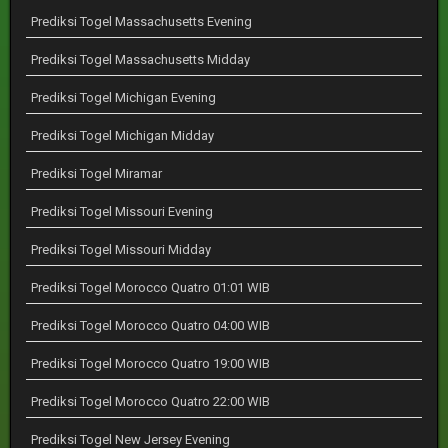
Prediksi Togel Massachusetts Evening
Prediksi Togel Massachusetts Midday
Prediksi Togel Michigan Evening
Prediksi Togel Michigan Midday
Prediksi Togel Miramar
Prediksi Togel Missouri Evening
Prediksi Togel Missouri Midday
Prediksi Togel Morocco Quatro 01:01 WIB
Prediksi Togel Morocco Quatro 04:00 WIB
Prediksi Togel Morocco Quatro 19:00 WIB
Prediksi Togel Morocco Quatro 22:00 WIB
Prediksi Togel New Jersey Evening