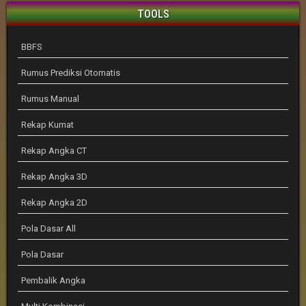
TOOLS
BBFS
Rumus Prediksi Otomatis
Rumus Manual
Rekap Kumat
Rekap Angka CT
Rekap Angka 3D
Rekap Angka 2D
Pola Dasar All
Pola Dasar
Pembalik Angka