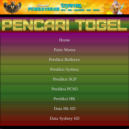
Home
Paito Warna
Prediksi Bullseye
Prediksi Sydney
Prediksi SGP
Prediksi PCSO
Prediksi HK
Data Hk 6D
Data Sydney 6D