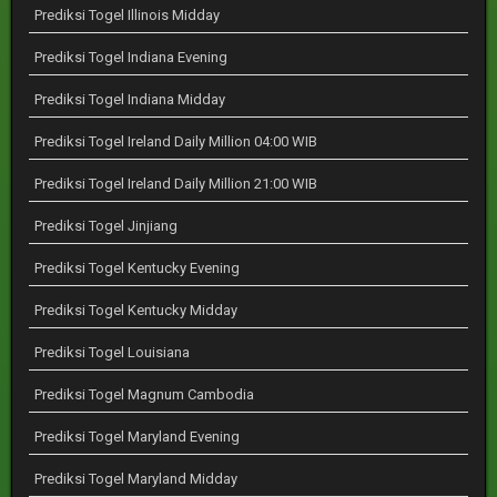
Prediksi Togel Illinois Midday
Prediksi Togel Indiana Evening
Prediksi Togel Indiana Midday
Prediksi Togel Ireland Daily Million 04:00 WIB
Prediksi Togel Ireland Daily Million 21:00 WIB
Prediksi Togel Jinjiang
Prediksi Togel Kentucky Evening
Prediksi Togel Kentucky Midday
Prediksi Togel Louisiana
Prediksi Togel Magnum Cambodia
Prediksi Togel Maryland Evening
Prediksi Togel Maryland Midday