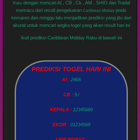
dengan mencari AI , CB , Ck , AM , SHIO dan Tradal
Rabu
memacu dari result pengeluaran
pools
Caribbean Midday
kemaren dan minggu lalu menjadikan prediksi yang jitu dan
akurat untuk mencari angka togel yang akan result hari ini
ikuti prediksi Caribbean Midday Rabu di bawah ini
PREDIKSI TOGEL HARI INI
AI :
2468
CB :
9 /
KEPALA :
12345689
EKOR :
01234568
LINE INVEST :