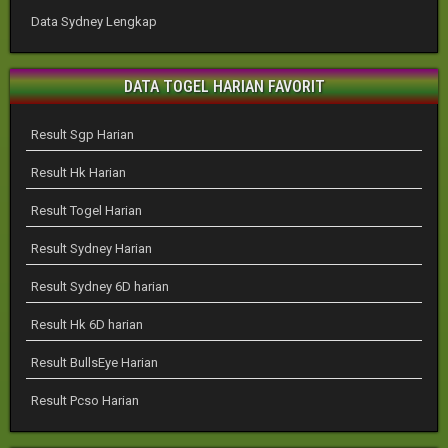
Data Sydney Lengkap
DATA TOGEL HARIAN FAVORIT
Result Sgp Harian
Result Hk Harian
Result Togel Harian
Result Sydney Harian
Result Sydney 6D harian
Result Hk 6D harian
Result BullsEye Harian
Result Pcso Harian