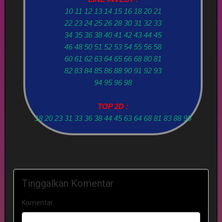
10 11 12 13 14 15 16 18 20 21
22 23 24 25 26 28 30 31 32 33
34 35 36 38 40 41 42 43 44 45
46 48 50 51 52 53 54 55 56 58
60 61 62 63 64 65 66 68 80 81
82 83 84 85 86 88 90 91 92 93
94 95 96 98
TOP 2D :
18 20 23 31 33 36 38 44 45 63 64 68 81 83 88 95
Tinggalkan Komentar
Komentar