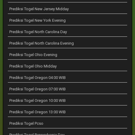
Prediksi Togel New Jersey Midday
Prediksi Togel New York Evening
Prediksi Togel North Carolina Day
Prediksi Togel North Carolina Evening
Prediksi Togel Ohio Evening
Prediksi Togel Ohio Midday
Prediksi Togel Oregon 04:00 WIB
Prediksi Togel Oregon 07:00 WIB
Prediksi Togel Oregon 10:00 WIB
Prediksi Togel Oregon 13:00 WIB
Prediksi Togel Pcso
Prediksi Togel Pennsylvania Day