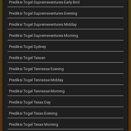
Prediksi Togel Supremeventures Early Bird
Prediksi Togel Supremeventures Evening
Prediksi Togel Supremeventures Midday
Prediksi Togel Supremeventures Morning
Prediksi Togel Sydney
Prediksi Togel Taiwan
Prediksi Togel Tennesse Evening
Prediksi Togel Tennesse Midday
Prediksi Togel Tennesse Morning
Prediksi Togel Texas Day
Prediksi Togel Texas Evening
Prediksi Togel Texas Morning