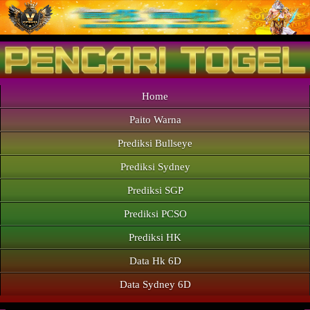
Home
Paito Warna
Prediksi Bullseye
Prediksi Sydney
Prediksi SGP
Prediksi PCSO
Prediksi HK
Data Hk 6D
Data Sydney 6D