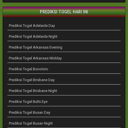
PREDIKSI TOGEL HARI INI
Prediksi Togel Adelaide Day
Prediksi Togel Adelaide Night
Prediksi Togel Arkansas Evening
Prediksi Togel Arkansas Midday
Prediksi Togel Bonoloto
Prediksi Togel Brisbane Day
Prediksi Togel Brisbane Night
Prediksi Togel Bulls Eye
Prediksi Togel Busan Day
Prediksi Togel Busan Night