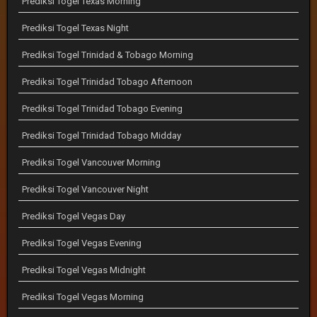
Prediksi Togel Texas Morning
Prediksi Togel Texas Night
Prediksi Togel Trinidad & Tobago Morning
Prediksi Togel Trinidad Tobago Afternoon
Prediksi Togel Trinidad Tobago Evening
Prediksi Togel Trinidad Tobago Midday
Prediksi Togel Vancouver Morning
Prediksi Togel Vancouver Night
Prediksi Togel Vegas Day
Prediksi Togel Vegas Evening
Prediksi Togel Vegas Midnight
Prediksi Togel Vegas Morning