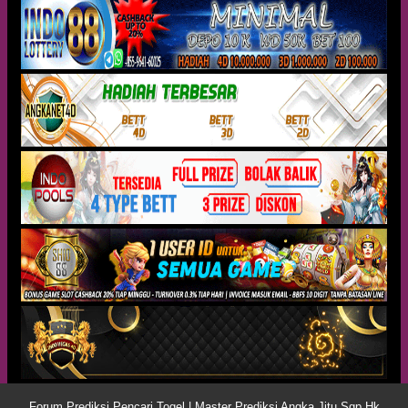
Forum Prediksi Pencari Togel | Master Prediksi Angka Jitu Sgp Hk