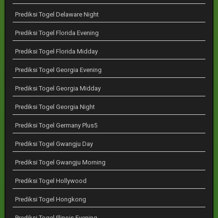
Prediksi Togel Delaware Night
Prediksi Togel Florida Evening
Prediksi Togel Florida Midday
Prediksi Togel Georgia Evening
Prediksi Togel Georgia Midday
Prediksi Togel Georgia Night
Prediksi Togel Germany Plus5
Prediksi Togel Gwangju Day
Prediksi Togel Gwangju Morning
Prediksi Togel Hollywood
Prediksi Togel Hongkong
Prediksi Togel Illinois Evening