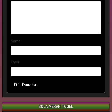
Nama
Email
Kirim Komentar
BOLA MERAH TOGEL