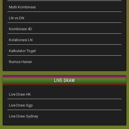
Multi Kombinasi
LN vs DN
Kombinasi 4D
Kolaborasi LN
Kalkulator Togel
Rumus Harian
LIVE DRAW
Live Draw HK
Live Draw Sgp
Live Draw Sydney