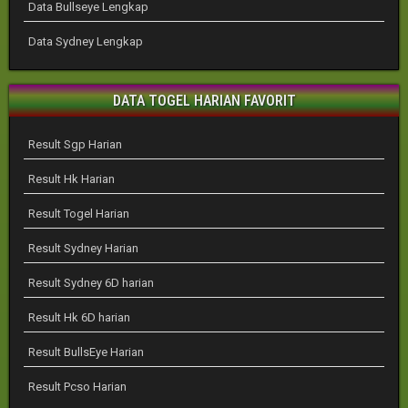
Data Bullseye Lengkap
Data Sydney Lengkap
DATA TOGEL HARIAN FAVORIT
Result Sgp Harian
Result Hk Harian
Result Togel Harian
Result Sydney Harian
Result Sydney 6D harian
Result Hk 6D harian
Result BullsEye Harian
Result Pcso Harian