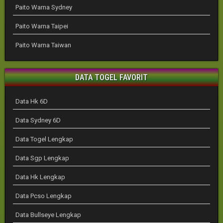
Paito Warna Sydney
Paito Warna Taipei
Paito Warna Taiwan
DATA TOGEL FAVORIT
Data Hk 6D
Data Sydney 6D
Data Togel Lengkap
Data Sgp Lengkap
Data Hk Lengkap
Data Pcso Lengkap
Data Bullseye Lengkap