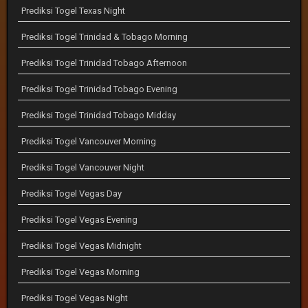
Prediksi Togel Texas Night
Prediksi Togel Trinidad & Tobago Morning
Prediksi Togel Trinidad Tobago Afternoon
Prediksi Togel Trinidad Tobago Evening
Prediksi Togel Trinidad Tobago Midday
Prediksi Togel Vancouver Morning
Prediksi Togel Vancouver Night
Prediksi Togel Vegas Day
Prediksi Togel Vegas Evening
Prediksi Togel Vegas Midnight
Prediksi Togel Vegas Morning
Prediksi Togel Vegas Night