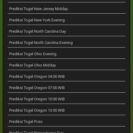
Prediksi Togel New Jersey Midday
Prediksi Togel New York Evening
Prediksi Togel North Carolina Day
Prediksi Togel North Carolina Evening
Prediksi Togel Ohio Evening
Prediksi Togel Ohio Midday
Prediksi Togel Oregon 04:00 WIB
Prediksi Togel Oregon 07:00 WIB
Prediksi Togel Oregon 10:00 WIB
Prediksi Togel Oregon 13:00 WIB
Prediksi Togel Pcso
Prediksi Togel Pennsylvania Day