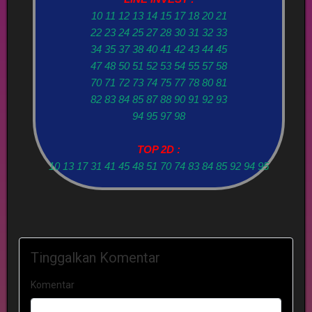
10 11 12 13 14 15 17 18 20 21
22 23 24 25 27 28 30 31 32 33
34 35 37 38 40 41 42 43 44 45
47 48 50 51 52 53 54 55 57 58
70 71 72 73 74 75 77 78 80 81
82 83 84 85 87 88 90 91 92 93
94 95 97 98
TOP 2D :
10 13 17 31 41 45 48 51 70 74 83 84 85 92 94 95
Tinggalkan Komentar
Komentar