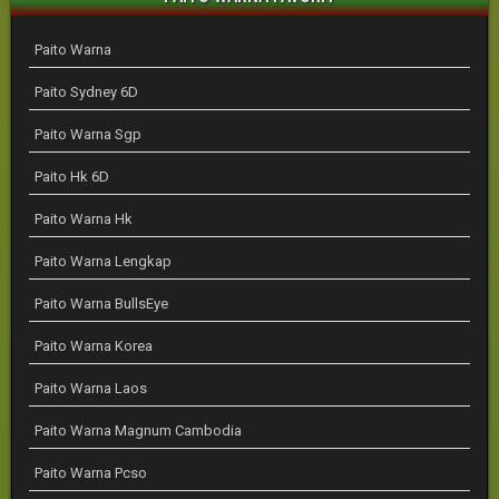
Paito Warna
Paito Sydney 6D
Paito Warna Sgp
Paito Hk 6D
Paito Warna Hk
Paito Warna Lengkap
Paito Warna BullsEye
Paito Warna Korea
Paito Warna Laos
Paito Warna Magnum Cambodia
Paito Warna Pcso