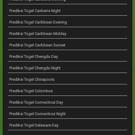
Prediksi Togel Canberra Night
Prediksi Togel Caribbean Evening
Prediksi Togel Caribbean Midday
Prediksi Togel Caribbean Sunset
Prediksi Togel Chengdu Day
Prediksi Togel Chengdu Night
Prediksi Togel Chinapools
Prediksi Togel Colombus
Prediksi Togel Connecticut Day
Prediksi Togel Connecticut Night
Prediksi Togel Delaware Day