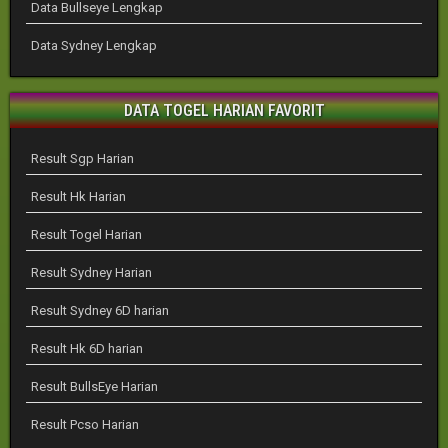
Data Bullseye Lengkap
Data Sydney Lengkap
DATA TOGEL HARIAN FAVORIT
Result Sgp Harian
Result Hk Harian
Result Togel Harian
Result Sydney Harian
Result Sydney 6D harian
Result Hk 6D harian
Result BullsEye Harian
Result Pcso Harian