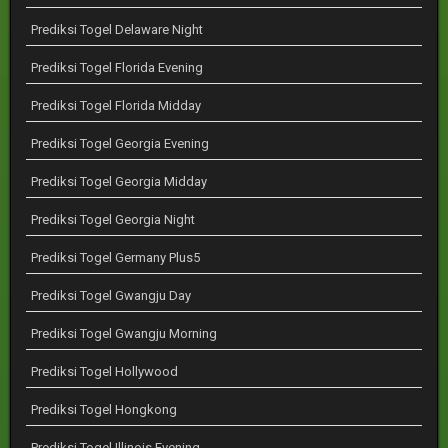
Prediksi Togel Delaware Night
Prediksi Togel Florida Evening
Prediksi Togel Florida Midday
Prediksi Togel Georgia Evening
Prediksi Togel Georgia Midday
Prediksi Togel Georgia Night
Prediksi Togel Germany Plus5
Prediksi Togel Gwangju Day
Prediksi Togel Gwangju Morning
Prediksi Togel Hollywood
Prediksi Togel Hongkong
Prediksi Togel Illinois Evening