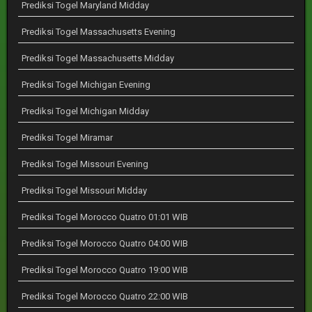
Prediksi Togel Maryland Midday
Prediksi Togel Massachusetts Evening
Prediksi Togel Massachusetts Midday
Prediksi Togel Michigan Evening
Prediksi Togel Michigan Midday
Prediksi Togel Miramar
Prediksi Togel Missouri Evening
Prediksi Togel Missouri Midday
Prediksi Togel Morocco Quatro 01:01 WIB
Prediksi Togel Morocco Quatro 04:00 WIB
Prediksi Togel Morocco Quatro 19:00 WIB
Prediksi Togel Morocco Quatro 22:00 WIB