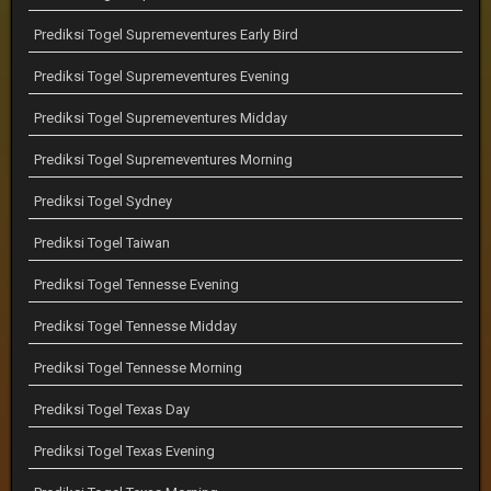
Prediksi Togel Supremeventures Early Bird
Prediksi Togel Supremeventures Evening
Prediksi Togel Supremeventures Midday
Prediksi Togel Supremeventures Morning
Prediksi Togel Sydney
Prediksi Togel Taiwan
Prediksi Togel Tennesse Evening
Prediksi Togel Tennesse Midday
Prediksi Togel Tennesse Morning
Prediksi Togel Texas Day
Prediksi Togel Texas Evening