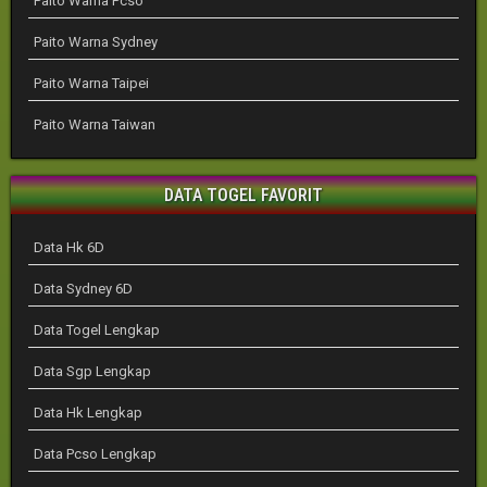
Paito Warna Pcso
Paito Warna Sydney
Paito Warna Taipei
Paito Warna Taiwan
DATA TOGEL FAVORIT
Data Hk 6D
Data Sydney 6D
Data Togel Lengkap
Data Sgp Lengkap
Data Hk Lengkap
Data Pcso Lengkap