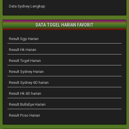
Data Sydney Lengkap
DATA TOGEL HARIAN FAVORIT
Result Sgp Harian
Result Hk Harian
Result Togel Harian
Result Sydney Harian
Result Sydney 6D harian
Result Hk 6D harian
Result BullsEye Harian
Result Pcso Harian