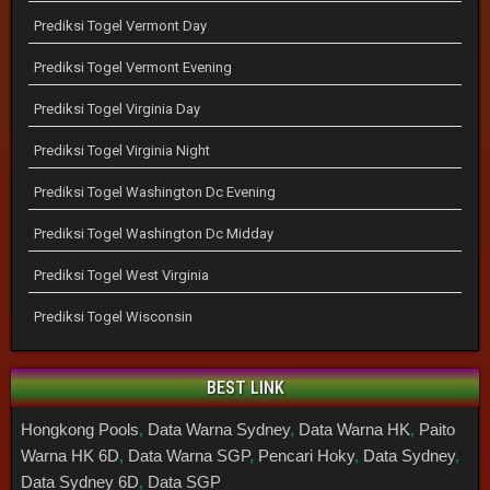
Prediksi Togel Vermont Day
Prediksi Togel Vermont Evening
Prediksi Togel Virginia Day
Prediksi Togel Virginia Night
Prediksi Togel Washington Dc Evening
Prediksi Togel Washington Dc Midday
Prediksi Togel West Virginia
Prediksi Togel Wisconsin
BEST LINK
Hongkong Pools
,
Data Warna Sydney
,
Data Warna HK
,
Paito
Warna HK 6D
,
Data Warna SGP
,
Pencari Hoky
,
Data Sydney
,
Data Sydney 6D
,
Data SGP