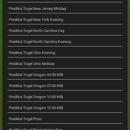
Prediksi Togel New Jersey Midday
Prediksi Togel New York Evening
Prediksi Togel North Carolina Day
Prediksi Togel North Carolina Evening
Prediksi Togel Ohio Evening
Prediksi Togel Ohio Midday
Prediksi Togel Oregon 04:00 WIB
Prediksi Togel Oregon 07:00 WIB
Prediksi Togel Oregon 10:00 WIB
Prediksi Togel Oregon 13:00 WIB
Prediksi Togel Pcso
Prediksi Togel Pennsylvania Day