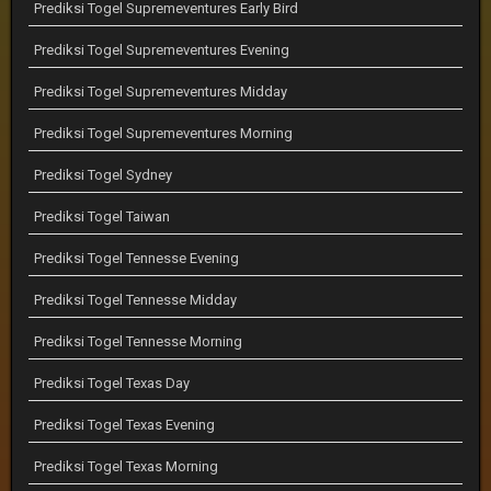
Prediksi Togel Supremeventures Early Bird
Prediksi Togel Supremeventures Evening
Prediksi Togel Supremeventures Midday
Prediksi Togel Supremeventures Morning
Prediksi Togel Sydney
Prediksi Togel Taiwan
Prediksi Togel Tennesse Evening
Prediksi Togel Tennesse Midday
Prediksi Togel Tennesse Morning
Prediksi Togel Texas Day
Prediksi Togel Texas Evening
Prediksi Togel Texas Morning