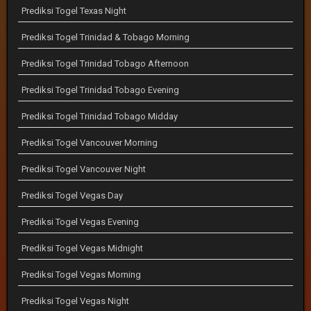
Prediksi Togel Texas Night
Prediksi Togel Trinidad & Tobago Morning
Prediksi Togel Trinidad Tobago Afternoon
Prediksi Togel Trinidad Tobago Evening
Prediksi Togel Trinidad Tobago Midday
Prediksi Togel Vancouver Morning
Prediksi Togel Vancouver Night
Prediksi Togel Vegas Day
Prediksi Togel Vegas Evening
Prediksi Togel Vegas Midnight
Prediksi Togel Vegas Morning
Prediksi Togel Vegas Night