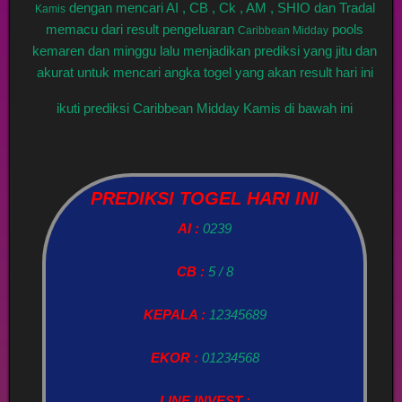
dengan mencari AI , CB , Ck , AM , SHIO dan Tradal
Kamis
memacu dari result pengeluaran
pools
Caribbean Midday
kemaren dan minggu lalu menjadikan prediksi yang jitu dan
akurat untuk mencari angka togel yang akan result hari ini
ikuti prediksi Caribbean Midday Kamis di bawah ini
PREDIKSI TOGEL HARI INI
AI :
0239
CB :
5 / 8
KEPALA :
12345689
EKOR :
01234568
LINE INVEST :