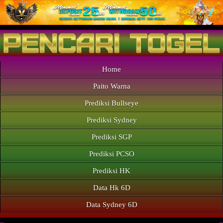
Home
Paito Warna
Prediksi Bullseye
Prediksi Sydney
Prediksi SGP
Prediksi PCSO
Prediksi HK
Data Hk 6D
Data Sydney 6D