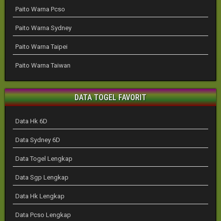
Paito Warna Pcso
Paito Warna Sydney
Paito Warna Taipei
Paito Warna Taiwan
DATA TOGEL FAVORIT
Data Hk 6D
Data Sydney 6D
Data Togel Lengkap
Data Sgp Lengkap
Data Hk Lengkap
Data Pcso Lengkap