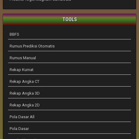
TOOLS
BBFS
Rumus Prediksi Otomatis
Rumus Manual
Rekap Kumat
Rekap Angka CT
Rekap Angka 3D
Rekap Angka 2D
Pola Dasar All
Pola Dasar