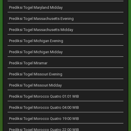
Prediksi Togel Maryland Midday
Prediksi Togel Massachusetts Evening
Prediksi Togel Massachusetts Midday
Prediksi Togel Michigan Evening
Prediksi Togel Michigan Midday
Prediksi Togel Miramar
Prediksi Togel Missouri Evening
Prediksi Togel Missouri Midday
Prediksi Togel Morocco Quatro 01:01 WIB
Prediksi Togel Morocco Quatro 04:00 WIB
Prediksi Togel Morocco Quatro 19:00 WIB
Prediksi Togel Morocco Quatro 22:00 WIB