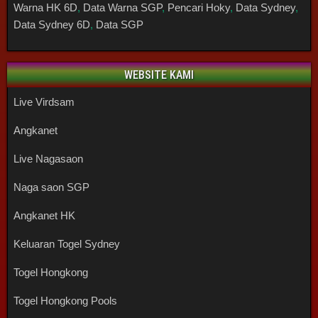
Warna HK 6D
,
Data Warna SGP
,
Pencari Hoky
,
Data Sydney
,
Data Sydney 6D
,
Data SGP
WEBSITE KAMI
Live Virdsam
Angkanet
Live Nagasaon
Naga saon SGP
Angkanet HK
Keluaran Togel Sydney
Togel Hongkong
Togel Hongkong Pools