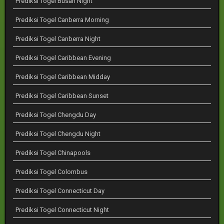
Prediksi Togel Busan Night
Prediksi Togel Canberra Morning
Prediksi Togel Canberra Night
Prediksi Togel Caribbean Evening
Prediksi Togel Caribbean Midday
Prediksi Togel Caribbean Sunset
Prediksi Togel Chengdu Day
Prediksi Togel Chengdu Night
Prediksi Togel Chinapools
Prediksi Togel Colombus
Prediksi Togel Connecticut Day
Prediksi Togel Connecticut Night