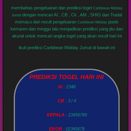
membahas pengeluaran dan prediksi togel
Caribbean Midday
dengan mencari AI , CB , Ck , AM , SHIO dan Tradal
Jumat
memacu dari result pengeluaran
pools
Caribbean Midday
kemaren dan minggu lalu menjadikan prediksi yang jitu dan
akurat untuk mencari angka togel yang akan result hari ini
ikuti prediksi Caribbean Midday Jumat di bawah ini
PREDIKSI TOGEL HARI INI
AI :
2348
CB :
3 / 4
KEPALA :
23456789
EKOR :
02345678