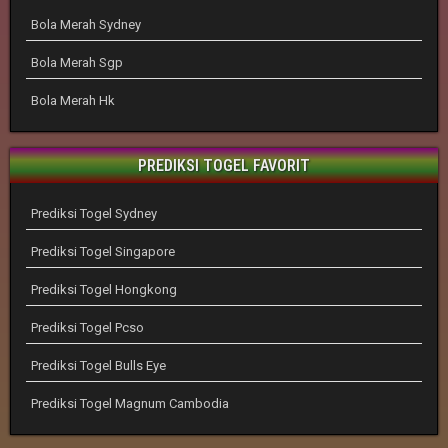
Bola Merah Sydney
Bola Merah Sgp
Bola Merah Hk
PREDIKSI TOGEL FAVORIT
Prediksi Togel Sydney
Prediksi Togel Singapore
Prediksi Togel Hongkong
Prediksi Togel Pcso
Prediksi Togel Bulls Eye
Prediksi Togel Magnum Cambodia