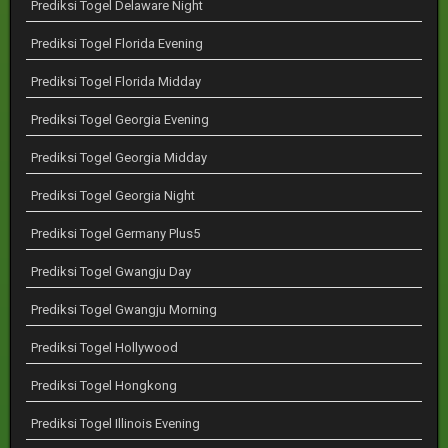
Prediksi Togel Delaware Night
Prediksi Togel Florida Evening
Prediksi Togel Florida Midday
Prediksi Togel Georgia Evening
Prediksi Togel Georgia Midday
Prediksi Togel Georgia Night
Prediksi Togel Germany Plus5
Prediksi Togel Gwangju Day
Prediksi Togel Gwangju Morning
Prediksi Togel Hollywood
Prediksi Togel Hongkong
Prediksi Togel Illinois Evening