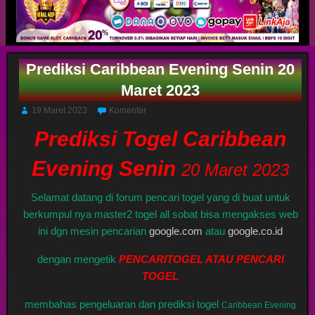
Prediksi Caribbean Evening Senin 20
Maret 2023
19 Maret 2023
Komentar
Prediksi Togel Caribbean
Evening Senin
20 Maret 2023
Selamat datang di forum pencari togel yang di buat untuk
berkumpul nya master2 togel all sobat bisa mengakses web
ini dgn mesin pencarian
google.com
atau
google.co.id
dengan mengetik
PENCARITOGEL ATAU PENCARI
TOGEL
membahas pengeluaran dan prediksi togel
Caribbean Evening