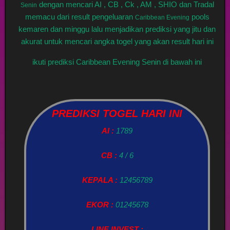
dengan mencari AI , CB , Ck , AM , SHIO dan Tradal
Senin
memacu dari result pengeluaran
pools
Caribbean Evening
kemaren dan minggu lalu menjadikan prediksi yang jitu dan
akurat untuk mencari angka togel yang akan result hari ini
ikuti prediksi Caribbean Evening Senin di bawah ini
PREDIKSI TOGEL HARI INI
AI :
1789
CB :
4 / 6
KEPALA :
12456789
EKOR :
01245678
LINE INVEST :