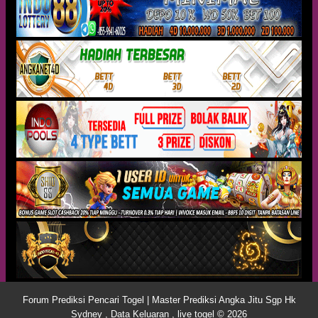
Forum Prediksi Pencari Togel | Master Prediksi Angka Jitu Sgp Hk
Sydney , Data Keluaran , live togel © 2026