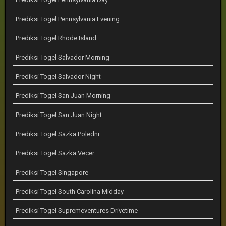
Prediksi Togel Pennsylvania Evening
Prediksi Togel Rhode Island
Prediksi Togel Salvador Morning
Prediksi Togel Salvador Night
Prediksi Togel San Juan Morning
Prediksi Togel San Juan Night
Prediksi Togel Sazka Poledni
Prediksi Togel Sazka Vecer
Prediksi Togel Singapore
Prediksi Togel South Carolina Midday
Prediksi Togel Supremeventures Drivetime