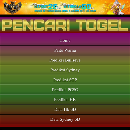
Home
Paito Warna
Prediksi Bullseye
Prediksi Sydney
Prediksi SGP
Prediksi PCSO
Prediksi HK
Data Hk 6D
Data Sydney 6D