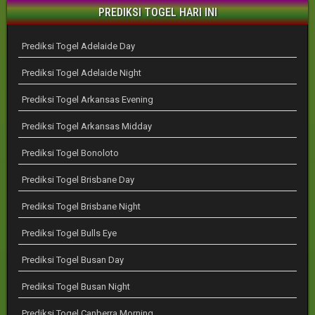
PREDIKSI TOGEL HARI INI
Prediksi Togel Adelaide Day
Prediksi Togel Adelaide Night
Prediksi Togel Arkansas Evening
Prediksi Togel Arkansas Midday
Prediksi Togel Bonoloto
Prediksi Togel Brisbane Day
Prediksi Togel Brisbane Night
Prediksi Togel Bulls Eye
Prediksi Togel Busan Day
Prediksi Togel Busan Night
Prediksi Togel Canberra Morning