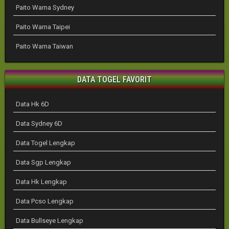
Paito Warna Sydney
Paito Warna Taipei
Paito Warna Taiwan
DATA TOGEL FAVORIT
Data Hk 6D
Data Sydney 6D
Data Togel Lengkap
Data Sgp Lengkap
Data Hk Lengkap
Data Pcso Lengkap
Data Bullseye Lengkap