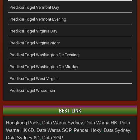
Prediksi Togel Vermont Day
Prediksi Togel Vermont Evening
Prediksi Togel Virginia Day
Prediksi Togel Virginia Night
Prediksi Togel Washington Dc Evening
Prediksi Togel Washington Dc Midday
Prediksi Togel West Virginia
Prediksi Togel Wisconsin
BEST LINK
Hongkong Pools
,
Data Warna Sydney
,
Data Warna HK
,
Paito
Warna HK 6D
,
Data Warna SGP
,
Pencari Hoky
,
Data Sydney
,
Data Sydney 6D
,
Data SGP