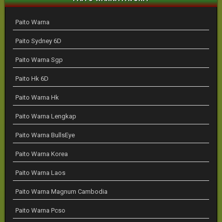
Paito Warna
Paito Sydney 6D
Paito Warna Sgp
Paito Hk 6D
Paito Warna Hk
Paito Warna Lengkap
Paito Warna BullsEye
Paito Warna Korea
Paito Warna Laos
Paito Warna Magnum Cambodia
Paito Warna Pcso