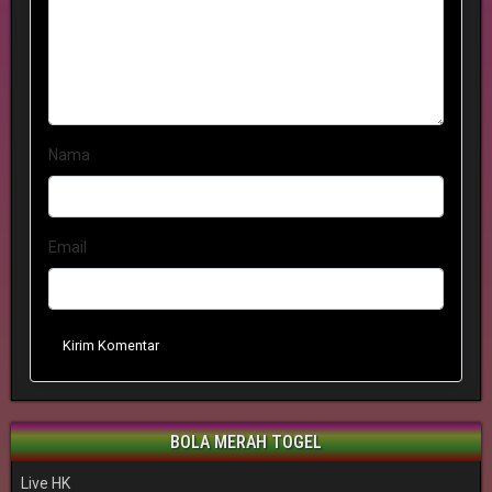
Nama
Email
Kirim Komentar
BOLA MERAH TOGEL
Live HK