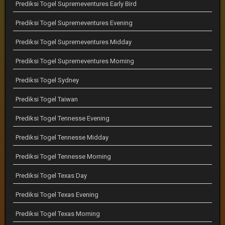
Prediksi Togel Supremeventures Early Bird
Prediksi Togel Supremeventures Evening
Prediksi Togel Supremeventures Midday
Prediksi Togel Supremeventures Morning
Prediksi Togel Sydney
Prediksi Togel Taiwan
Prediksi Togel Tennesse Evening
Prediksi Togel Tennesse Midday
Prediksi Togel Tennesse Morning
Prediksi Togel Texas Day
Prediksi Togel Texas Evening
Prediksi Togel Texas Morning