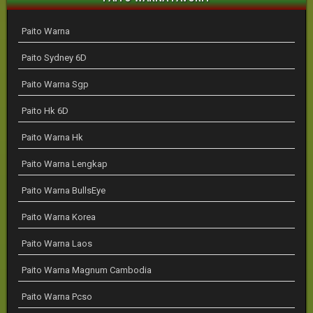
Paito Warna
Paito Sydney 6D
Paito Warna Sgp
Paito Hk 6D
Paito Warna Hk
Paito Warna Lengkap
Paito Warna BullsEye
Paito Warna Korea
Paito Warna Laos
Paito Warna Magnum Cambodia
Paito Warna Pcso