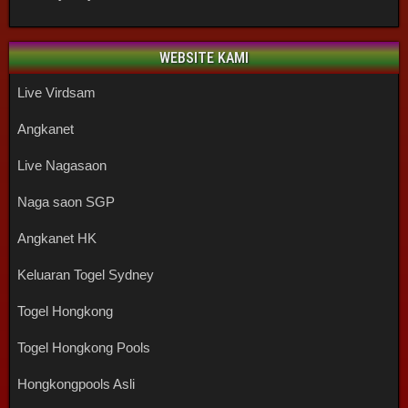
WEBSITE KAMI
Live Virdsam
Angkanet
Live Nagasaon
Naga saon SGP
Angkanet HK
Keluaran Togel Sydney
Togel Hongkong
Togel Hongkong Pools
Hongkongpools Asli