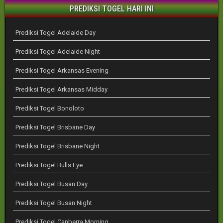
PREDIKSI TOGEL HARI INI
Prediksi Togel Adelaide Day
Prediksi Togel Adelaide Night
Prediksi Togel Arkansas Evening
Prediksi Togel Arkansas Midday
Prediksi Togel Bonoloto
Prediksi Togel Brisbane Day
Prediksi Togel Brisbane Night
Prediksi Togel Bulls Eye
Prediksi Togel Busan Day
Prediksi Togel Busan Night
Prediksi Togel Canberra Morning