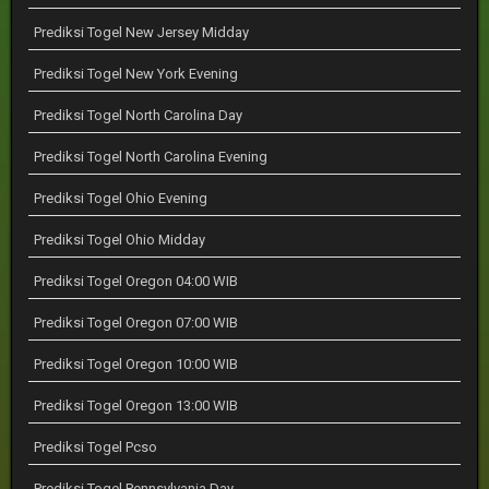
Prediksi Togel New Jersey Midday
Prediksi Togel New York Evening
Prediksi Togel North Carolina Day
Prediksi Togel North Carolina Evening
Prediksi Togel Ohio Evening
Prediksi Togel Ohio Midday
Prediksi Togel Oregon 04:00 WIB
Prediksi Togel Oregon 07:00 WIB
Prediksi Togel Oregon 10:00 WIB
Prediksi Togel Oregon 13:00 WIB
Prediksi Togel Pcso
Prediksi Togel Pennsylvania Day