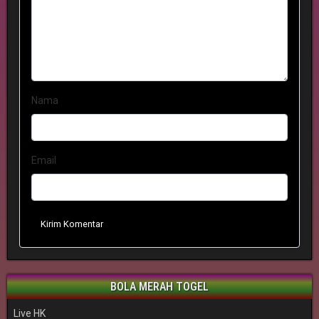
Nama
Email
Kirim Komentar
BOLA MERAH TOGEL
Live HK