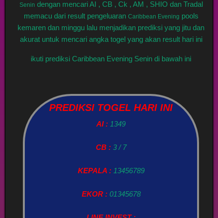
dengan mencari AI , CB , Ck , AM , SHIO dan Tradal
Senin
memacu dari result pengeluaran
pools
Caribbean Evening
kemaren dan minggu lalu menjadikan prediksi yang jitu dan
akurat untuk mencari angka togel yang akan result hari ini
ikuti prediksi Caribbean Evening Senin di bawah ini
PREDIKSI TOGEL HARI INI
AI :
1349
CB :
3 / 7
KEPALA :
13456789
EKOR :
01345678
LINE INVEST :