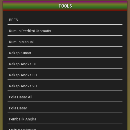
TOOLS
BBFS
Rumus Prediksi Otomatis
Rumus Manual
Rekap Kumat
Rekap Angka CT
Rekap Angka 3D
Rekap Angka 2D
Pola Dasar All
Pola Dasar
Pembalik Angka