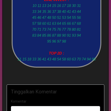
10 11 13 14 15 16 17 18 30 31
33 34 35 36 37 38 40 41 43 44
45 46 47 48 50 51 53 54 55 56
57 58 60 61 63 64 65 66 67 68
70 71 73 74 75 76 77 78 80 81
83 84 85 86 87 88 90 91 93 94
95 96 97 98
TOP 2D :
11 15 18 33 36 41 43 48 54 58 60 63 70 74 94 95
Tinggalkan Komentar
Komentar