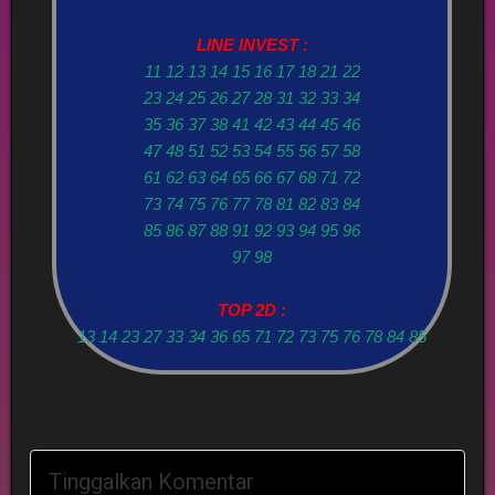
LINE INVEST :
11 12 13 14 15 16 17 18 21 22
23 24 25 26 27 28 31 32 33 34
35 36 37 38 41 42 43 44 45 46
47 48 51 52 53 54 55 56 57 58
61 62 63 64 65 66 67 68 71 72
73 74 75 76 77 78 81 82 83 84
85 86 87 88 91 92 93 94 95 96
97 98
TOP 2D :
13 14 23 27 33 34 36 65 71 72 73 75 76 78 84 85
Tinggalkan Komentar