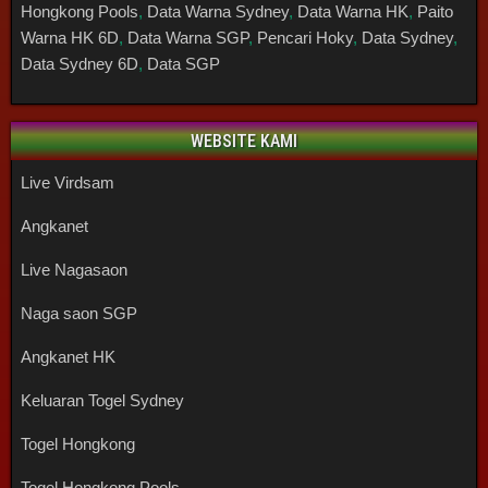
Hongkong Pools
,
Data Warna Sydney
,
Data Warna HK
,
Paito
Warna HK 6D
,
Data Warna SGP
,
Pencari Hoky
,
Data Sydney
,
Data Sydney 6D
,
Data SGP
WEBSITE KAMI
Live Virdsam
Angkanet
Live Nagasaon
Naga saon SGP
Angkanet HK
Keluaran Togel Sydney
Togel Hongkong
Togel Hongkong Pools