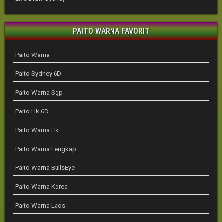
PAITO WARNA FAVORIT
Paito Warna
Paito Sydney 6D
Paito Warna Sgp
Paito Hk 6D
Paito Warna Hk
Paito Warna Lengkap
Paito Warna BullsEye
Paito Warna Korea
Paito Warna Laos