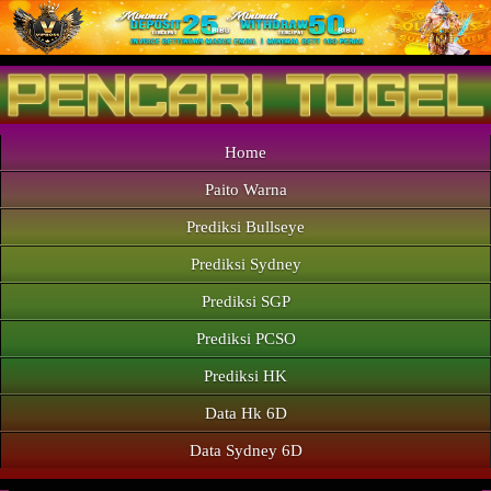
Home
Paito Warna
Prediksi Bullseye
Prediksi Sydney
Prediksi SGP
Prediksi PCSO
Prediksi HK
Data Hk 6D
Data Sydney 6D