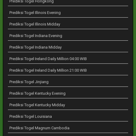
Prediksi Togel Hongkong
Prediksi Togel Illinois Evening
Prediksi Togel Illinois Midday
Prediksi Togel Indiana Evening
Prediksi Togel Indiana Midday
Prediksi Togel Ireland Daily Million 04:00 WIB
Prediksi Togel Ireland Daily Million 21:00 WIB
Prediksi Togel Jinjiang
Prediksi Togel Kentucky Evening
Prediksi Togel Kentucky Midday
Prediksi Togel Louisiana
Prediksi Togel Magnum Cambodia