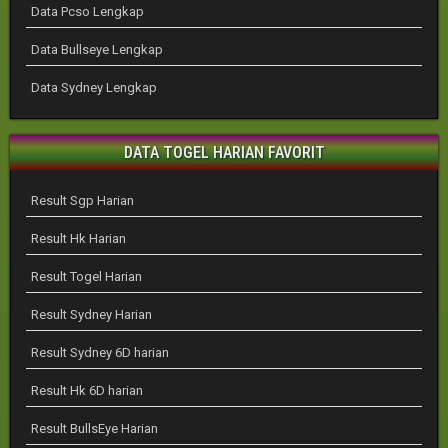
Data Pcso Lengkap
Data Bullseye Lengkap
Data Sydney Lengkap
DATA TOGEL HARIAN FAVORIT
Result Sgp Harian
Result Hk Harian
Result Togel Harian
Result Sydney Harian
Result Sydney 6D harian
Result Hk 6D harian
Result BullsEye Harian