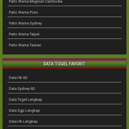
Paito Warna Magnum Cambodia
Paito Warna Pcso
Paito Warna Sydney
Paito Warna Taipei
Paito Warna Taiwan
DATA TOGEL FAVORIT
Data Hk 6D
Data Sydney 6D
Data Togel Lengkap
Data Sgp Lengkap
Data Hk Lengkap