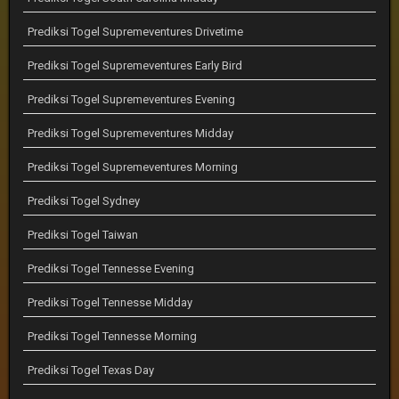
Prediksi Togel Supremeventures Drivetime
Prediksi Togel Supremeventures Early Bird
Prediksi Togel Supremeventures Evening
Prediksi Togel Supremeventures Midday
Prediksi Togel Supremeventures Morning
Prediksi Togel Sydney
Prediksi Togel Taiwan
Prediksi Togel Tennesse Evening
Prediksi Togel Tennesse Midday
Prediksi Togel Tennesse Morning
Prediksi Togel Texas Day