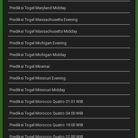
Prediksi Togel Maryland Midday
Prediksi Togel Massachusetts Evening
Prediksi Togel Massachusetts Midday
Prediksi Togel Michigan Evening
Prediksi Togel Michigan Midday
Prediksi Togel Miramar
Prediksi Togel Missouri Evening
Prediksi Togel Missouri Midday
Prediksi Togel Morocco Quatro 01:01 WIB
Prediksi Togel Morocco Quatro 04:00 WIB
Prediksi Togel Morocco Quatro 19:00 WIB
Prediksi Togel Morocco Quatro 22:00 WIB