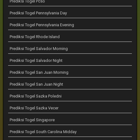
Prediksi Togel Pcso
Prediksi Togel Pennsylvania Day
Prediksi Togel Pennsylvania Evening
Prediksi Togel Rhode Island
Prediksi Togel Salvador Morning
Prediksi Togel Salvador Night
Prediksi Togel San Juan Morning
Prediksi Togel San Juan Night
Prediksi Togel Sazka Poledni
Prediksi Togel Sazka Vecer
Prediksi Togel Singapore
Prediksi Togel South Carolina Midday