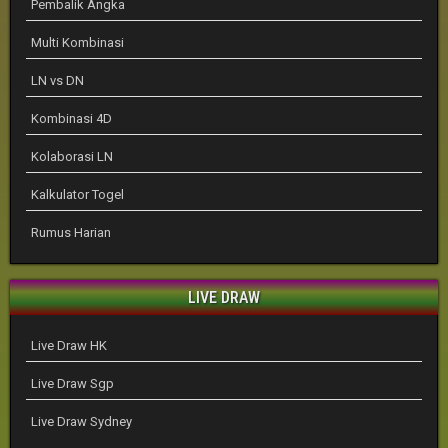
Pembalik Angka
Multi Kombinasi
LN vs DN
Kombinasi 4D
Kolaborasi LN
Kalkulator Togel
Rumus Harian
LIVE DRAW
Live Draw HK
Live Draw Sgp
Live Draw Sydney