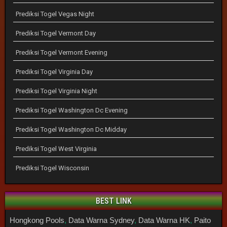
Prediksi Togel Vegas Night
Prediksi Togel Vermont Day
Prediksi Togel Vermont Evening
Prediksi Togel Virginia Day
Prediksi Togel Virginia Night
Prediksi Togel Washington Dc Evening
Prediksi Togel Washington Dc Midday
Prediksi Togel West Virginia
Prediksi Togel Wisconsin
BEST LINK
Hongkong Pools
,
Data Warna Sydney
,
Data Warna HK
,
Paito