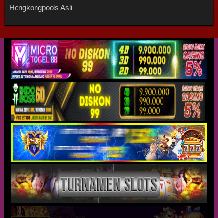
Hongkongpools Asli