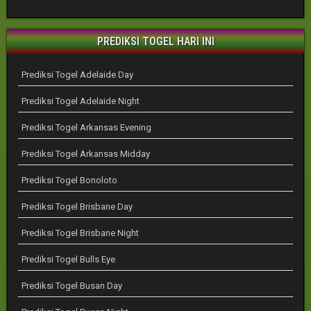
PREDIKSI TOGEL HARI INI
Prediksi Togel Adelaide Day
Prediksi Togel Adelaide Night
Prediksi Togel Arkansas Evening
Prediksi Togel Arkansas Midday
Prediksi Togel Bonoloto
Prediksi Togel Brisbane Day
Prediksi Togel Brisbane Night
Prediksi Togel Bulls Eye
Prediksi Togel Busan Day