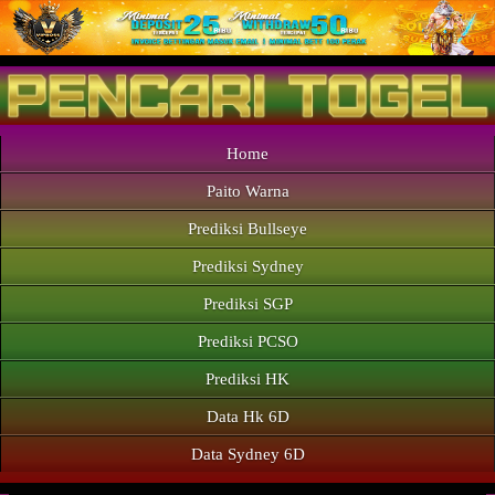
Home
Paito Warna
Prediksi Bullseye
Prediksi Sydney
Prediksi SGP
Prediksi PCSO
Prediksi HK
Data Hk 6D
Data Sydney 6D