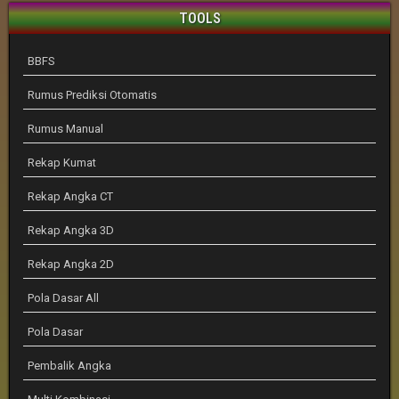
TOOLS
BBFS
Rumus Prediksi Otomatis
Rumus Manual
Rekap Kumat
Rekap Angka CT
Rekap Angka 3D
Rekap Angka 2D
Pola Dasar All
Pola Dasar
Pembalik Angka