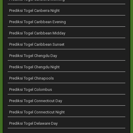
Prediksi Togel Canberra Night
Prediksi Togel Caribbean Evening
Prediksi Togel Caribbean Midday
Prediksi Togel Caribbean Sunset
Prediksi Togel Chengdu Day
Prediksi Togel Chengdu Night
Prediksi Togel Chinapools
Prediksi Togel Colombus
Prediksi Togel Connecticut Day
Prediksi Togel Connecticut Night
Prediksi Togel Delaware Day