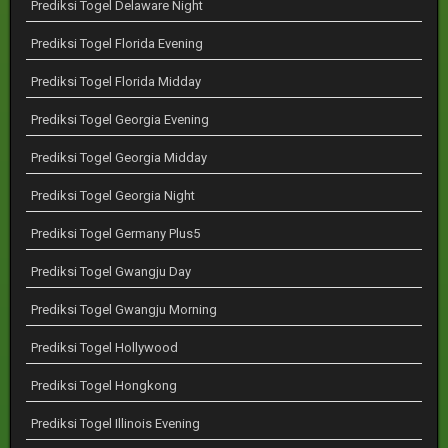
Prediksi Togel Delaware Night
Prediksi Togel Florida Evening
Prediksi Togel Florida Midday
Prediksi Togel Georgia Evening
Prediksi Togel Georgia Midday
Prediksi Togel Georgia Night
Prediksi Togel Germany Plus5
Prediksi Togel Gwangju Day
Prediksi Togel Gwangju Morning
Prediksi Togel Hollywood
Prediksi Togel Hongkong
Prediksi Togel Illinois Evening