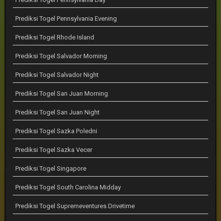
Prediksi Togel Pennsylvania Evening
Prediksi Togel Rhode Island
Prediksi Togel Salvador Morning
Prediksi Togel Salvador Night
Prediksi Togel San Juan Morning
Prediksi Togel San Juan Night
Prediksi Togel Sazka Poledni
Prediksi Togel Sazka Vecer
Prediksi Togel Singapore
Prediksi Togel South Carolina Midday
Prediksi Togel Supremeventures Drivetime