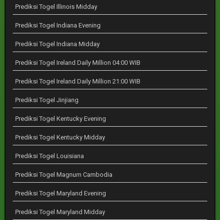
Prediksi Togel Illinois Midday
Prediksi Togel Indiana Evening
Prediksi Togel Indiana Midday
Prediksi Togel Ireland Daily Million 04:00 WIB
Prediksi Togel Ireland Daily Million 21:00 WIB
Prediksi Togel Jinjiang
Prediksi Togel Kentucky Evening
Prediksi Togel Kentucky Midday
Prediksi Togel Louisiana
Prediksi Togel Magnum Cambodia
Prediksi Togel Maryland Evening
Prediksi Togel Maryland Midday