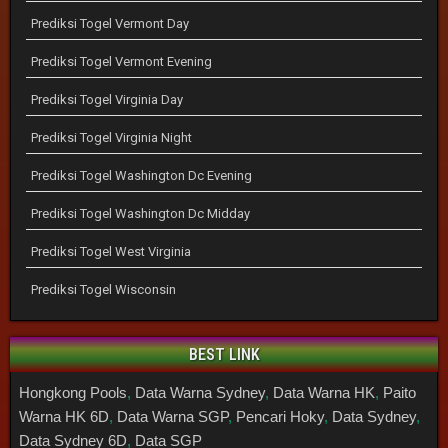
Prediksi Togel Vermont Day
Prediksi Togel Vermont Evening
Prediksi Togel Virginia Day
Prediksi Togel Virginia Night
Prediksi Togel Washington Dc Evening
Prediksi Togel Washington Dc Midday
Prediksi Togel West Virginia
Prediksi Togel Wisconsin
BEST LINK
Hongkong Pools
,
Data Warna Sydney
,
Data Warna HK
,
Paito
Warna HK 6D
,
Data Warna SGP
,
Pencari Hoky
,
Data Sydney
,
Data Sydney 6D
,
Data SGP