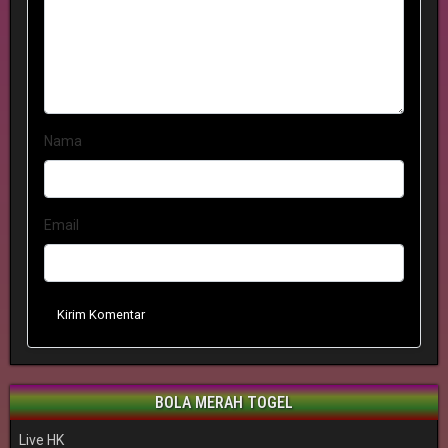
Nama
Email
Kirim Komentar
BOLA MERAH TOGEL
Live HK