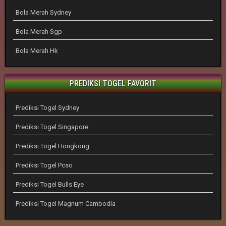
Bola Merah Sydney
Bola Merah Sgp
Bola Merah Hk
PREDIKSI TOGEL FAVORIT
Prediksi Togel Sydney
Prediksi Togel Singapore
Prediksi Togel Hongkong
Prediksi Togel Pcso
Prediksi Togel Bulls Eye
Prediksi Togel Magnum Cambodia