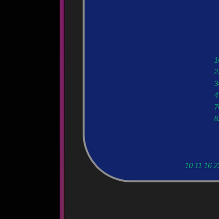
1
2
3
4
7
8
10 11 16 2