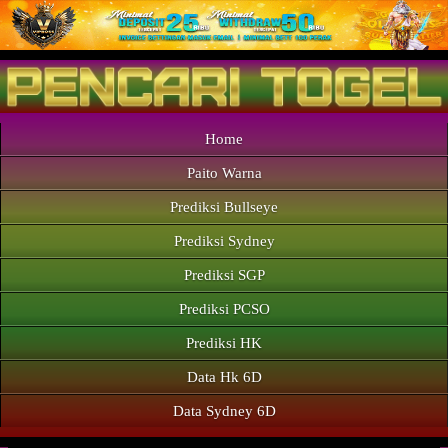
Home
Paito Warna
Prediksi Bullseye
Prediksi Sydney
Prediksi SGP
Prediksi PCSO
Prediksi HK
Data Hk 6D
Data Sydney 6D