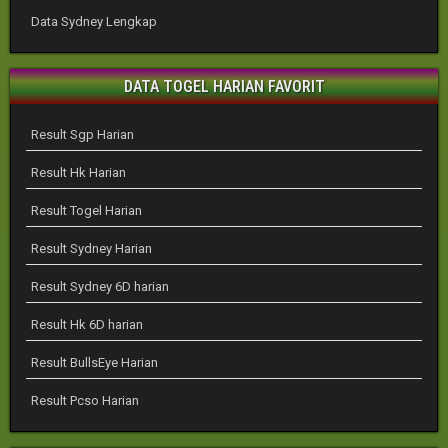
Data Sydney Lengkap
DATA TOGEL HARIAN FAVORIT
Result Sgp Harian
Result Hk Harian
Result Togel Harian
Result Sydney Harian
Result Sydney 6D harian
Result Hk 6D harian
Result BullsEye Harian
Result Pcso Harian