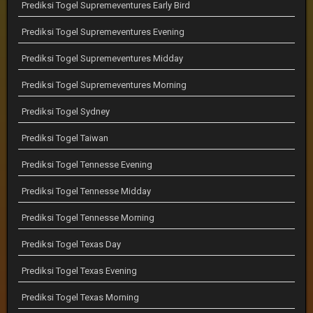
Prediksi Togel Supremeventures Early Bird
Prediksi Togel Supremeventures Evening
Prediksi Togel Supremeventures Midday
Prediksi Togel Supremeventures Morning
Prediksi Togel Sydney
Prediksi Togel Taiwan
Prediksi Togel Tennesse Evening
Prediksi Togel Tennesse Midday
Prediksi Togel Tennesse Morning
Prediksi Togel Texas Day
Prediksi Togel Texas Evening
Prediksi Togel Texas Morning