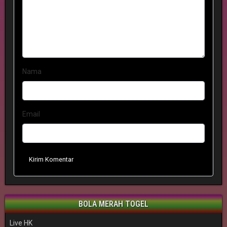
Nama
Email
Kirim Komentar
BOLA MERAH TOGEL
Live HK