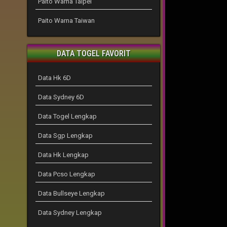
Paito Warna Taipei
Paito Warna Taiwan
DATA TOGEL FAVORIT
Data Hk 6D
Data Sydney 6D
Data Togel Lengkap
Data Sgp Lengkap
Data Hk Lengkap
Data Pcso Lengkap
Data Bullseye Lengkap
Data Sydney Lengkap