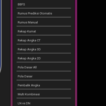
BBFS
Rumus Prediksi Otomatis
Rumus Manual
Rekap Kumat
Rekap Angka CT
Rekap Angka 3D
Rekap Angka 2D
Pola Dasar All
Pola Dasar
Pembalik Angka
Multi Kombinasi
LN vs DN