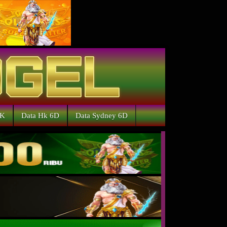
HK
Data Hk 6D
Data Sydney 6D