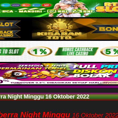
rra Night Minggu 16 Oktober 2022
berra Night Minggu
16 Oktober 202