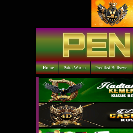
Home
Paito Warna
Prediksi Bullseye