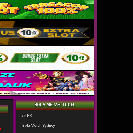
BOLA MERAH TOGEL
Live HK
Bola Merah Sydney
2