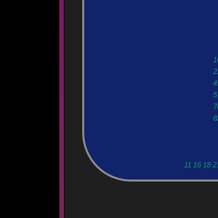
1
2
4
5
7
8
11 16 18 2