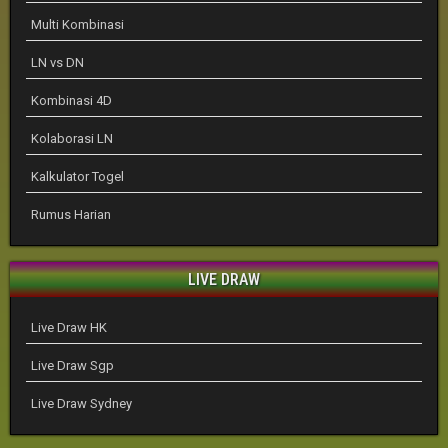
Multi Kombinasi
LN vs DN
Kombinasi 4D
Kolaborasi LN
Kalkulator Togel
Rumus Harian
LIVE DRAW
Live Draw HK
Live Draw Sgp
Live Draw Sydney