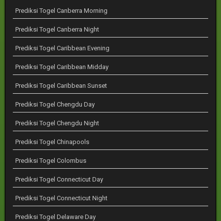
Prediksi Togel Canberra Morning
Prediksi Togel Canberra Night
Prediksi Togel Caribbean Evening
Prediksi Togel Caribbean Midday
Prediksi Togel Caribbean Sunset
Prediksi Togel Chengdu Day
Prediksi Togel Chengdu Night
Prediksi Togel Chinapools
Prediksi Togel Colombus
Prediksi Togel Connecticut Day
Prediksi Togel Connecticut Night
Prediksi Togel Delaware Day