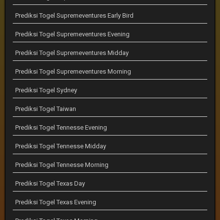
Prediksi Togel Supremeventures Early Bird
Prediksi Togel Supremeventures Evening
Prediksi Togel Supremeventures Midday
Prediksi Togel Supremeventures Morning
Prediksi Togel Sydney
Prediksi Togel Taiwan
Prediksi Togel Tennesse Evening
Prediksi Togel Tennesse Midday
Prediksi Togel Tennesse Morning
Prediksi Togel Texas Day
Prediksi Togel Texas Evening