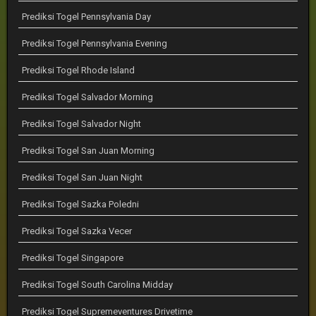
Prediksi Togel Pennsylvania Day
Prediksi Togel Pennsylvania Evening
Prediksi Togel Rhode Island
Prediksi Togel Salvador Morning
Prediksi Togel Salvador Night
Prediksi Togel San Juan Morning
Prediksi Togel San Juan Night
Prediksi Togel Sazka Poledni
Prediksi Togel Sazka Vecer
Prediksi Togel Singapore
Prediksi Togel South Carolina Midday
Prediksi Togel Supremeventures Drivetime