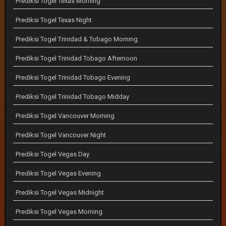
Prediksi Togel Texas Morning
Prediksi Togel Texas Night
Prediksi Togel Trinidad & Tobago Morning
Prediksi Togel Trinidad Tobago Afternoon
Prediksi Togel Trinidad Tobago Evening
Prediksi Togel Trinidad Tobago Midday
Prediksi Togel Vancouver Morning
Prediksi Togel Vancouver Night
Prediksi Togel Vegas Day
Prediksi Togel Vegas Evening
Prediksi Togel Vegas Midnight
Prediksi Togel Vegas Morning