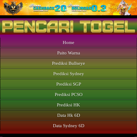
Home
Paito Warna
Prediksi Bullseye
Prediksi Sydney
Prediksi SGP
Prediksi PCSO
Prediksi HK
Data Hk 6D
Data Sydney 6D