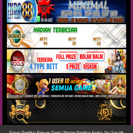
Forum Prediksi Pencari Togel | Master Prediksi Angka Jitu Sgp Hk