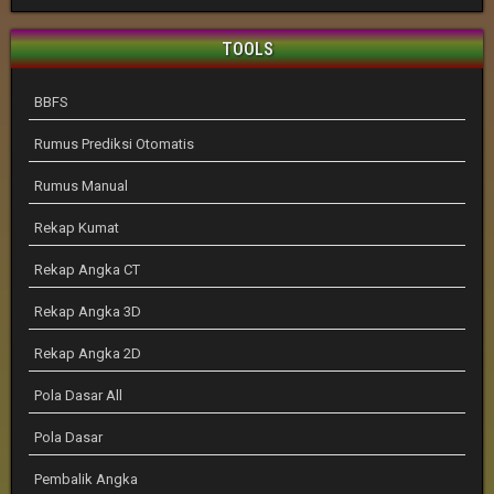
TOOLS
BBFS
Rumus Prediksi Otomatis
Rumus Manual
Rekap Kumat
Rekap Angka CT
Rekap Angka 3D
Rekap Angka 2D
Pola Dasar All
Pola Dasar
Pembalik Angka