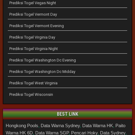
Prediksi Togel Vegas Night
Prediksi Togel Vermont Day
Prediksi Togel Vermont Evening
Prediksi Togel Virginia Day
Prediksi Togel Virginia Night
Prediksi Togel Washington Dc Evening
Prediksi Togel Washington Dc Midday
Prediksi Togel West Virginia
Prediksi Togel Wisconsin
BEST LINK
Hongkong Pools
,
Data Warna Sydney
,
Data Warna HK
,
Paito
Warna HK 6D
,
Data Warna SGP
,
Pencari Hoky
,
Data Sydney
,