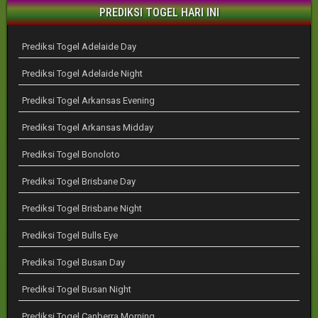
PREDIKSI TOGEL HARI INI
Prediksi Togel Adelaide Day
Prediksi Togel Adelaide Night
Prediksi Togel Arkansas Evening
Prediksi Togel Arkansas Midday
Prediksi Togel Bonoloto
Prediksi Togel Brisbane Day
Prediksi Togel Brisbane Night
Prediksi Togel Bulls Eye
Prediksi Togel Busan Day
Prediksi Togel Busan Night
Prediksi Togel Canberra Morning