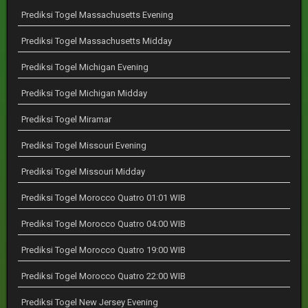
Prediksi Togel Massachusetts Evening
Prediksi Togel Massachusetts Midday
Prediksi Togel Michigan Evening
Prediksi Togel Michigan Midday
Prediksi Togel Miramar
Prediksi Togel Missouri Evening
Prediksi Togel Missouri Midday
Prediksi Togel Morocco Quatro 01:01 WIB
Prediksi Togel Morocco Quatro 04:00 WIB
Prediksi Togel Morocco Quatro 19:00 WIB
Prediksi Togel Morocco Quatro 22:00 WIB
Prediksi Togel New Jersey Evening