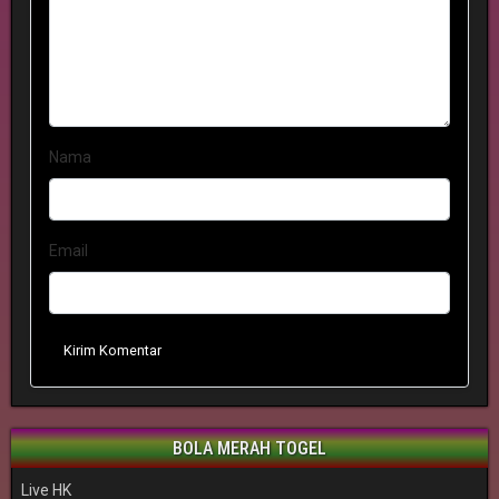
Nama
Email
Kirim Komentar
BOLA MERAH TOGEL
Live HK