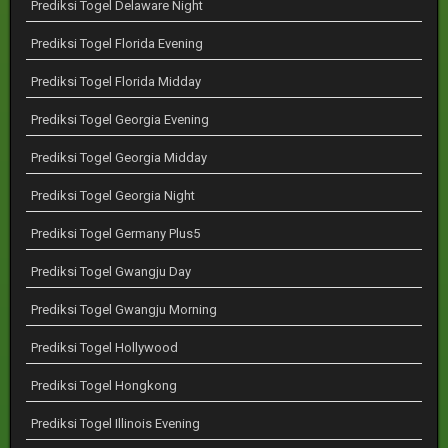
Prediksi Togel Delaware Night
Prediksi Togel Florida Evening
Prediksi Togel Florida Midday
Prediksi Togel Georgia Evening
Prediksi Togel Georgia Midday
Prediksi Togel Georgia Night
Prediksi Togel Germany Plus5
Prediksi Togel Gwangju Day
Prediksi Togel Gwangju Morning
Prediksi Togel Hollywood
Prediksi Togel Hongkong
Prediksi Togel Illinois Evening