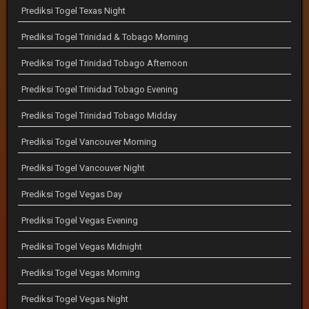
Prediksi Togel Texas Night
Prediksi Togel Trinidad & Tobago Morning
Prediksi Togel Trinidad Tobago Afternoon
Prediksi Togel Trinidad Tobago Evening
Prediksi Togel Trinidad Tobago Midday
Prediksi Togel Vancouver Morning
Prediksi Togel Vancouver Night
Prediksi Togel Vegas Day
Prediksi Togel Vegas Evening
Prediksi Togel Vegas Midnight
Prediksi Togel Vegas Morning
Prediksi Togel Vegas Night