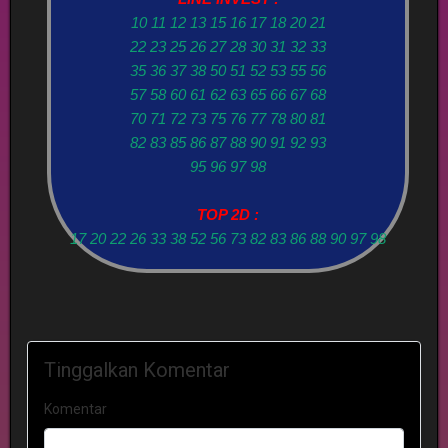
10 11 12 13 15 16 17 18 20 21
22 23 25 26 27 28 30 31 32 33
35 36 37 38 50 51 52 53 55 56
57 58 60 61 62 63 65 66 67 68
70 71 72 73 75 76 77 78 80 81
82 83 85 86 87 88 90 91 92 93
95 96 97 98
TOP 2D :
17 20 22 26 33 38 52 56 73 82 83 86 88 90 97 98
Tinggalkan Komentar
Komentar