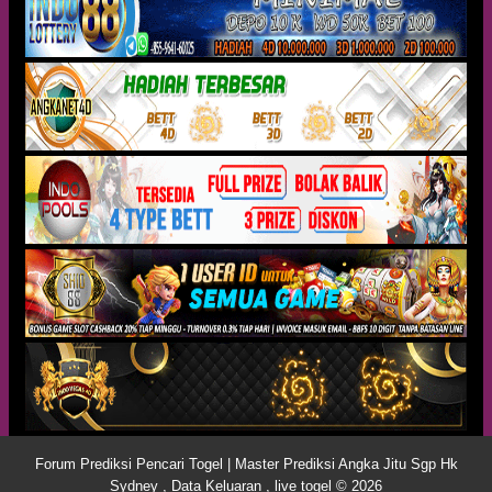
Forum Prediksi Pencari Togel | Master Prediksi Angka Jitu Sgp Hk
Sydney , Data Keluaran , live togel © 2026