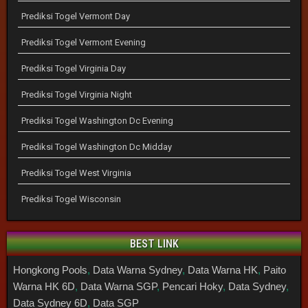
Prediksi Togel Vermont Day
Prediksi Togel Vermont Evening
Prediksi Togel Virginia Day
Prediksi Togel Virginia Night
Prediksi Togel Washington Dc Evening
Prediksi Togel Washington Dc Midday
Prediksi Togel West Virginia
Prediksi Togel Wisconsin
BEST LINK
Hongkong Pools
,
Data Warna Sydney
,
Data Warna HK
,
Paito
Warna HK 6D
,
Data Warna SGP
,
Pencari Hoky
,
Data Sydney
,
Data Sydney 6D
,
Data SGP