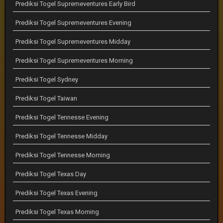
Prediksi Togel Supremeventures Early Bird
Prediksi Togel Supremeventures Evening
Prediksi Togel Supremeventures Midday
Prediksi Togel Supremeventures Morning
Prediksi Togel Sydney
Prediksi Togel Taiwan
Prediksi Togel Tennesse Evening
Prediksi Togel Tennesse Midday
Prediksi Togel Tennesse Morning
Prediksi Togel Texas Day
Prediksi Togel Texas Evening
Prediksi Togel Texas Morning