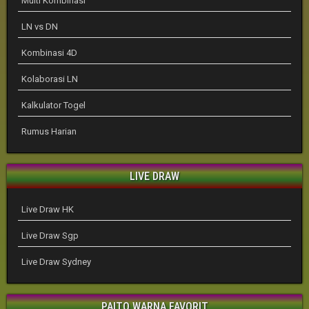
Multi Kombinasi
LN vs DN
Kombinasi 4D
Kolaborasi LN
Kalkulator Togel
Rumus Harian
LIVE DRAW
Live Draw HK
Live Draw Sgp
Live Draw Sydney
PAITO WARNA FAVORIT