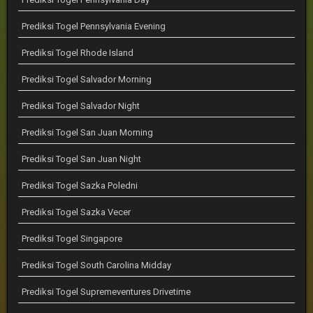
Prediksi Togel Pennsylvania Evening
Prediksi Togel Rhode Island
Prediksi Togel Salvador Morning
Prediksi Togel Salvador Night
Prediksi Togel San Juan Morning
Prediksi Togel San Juan Night
Prediksi Togel Sazka Poledni
Prediksi Togel Sazka Vecer
Prediksi Togel Singapore
Prediksi Togel South Carolina Midday
Prediksi Togel Supremeventures Drivetime