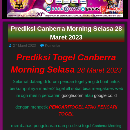
Prediksi Canberra Morning Selasa 28
Maret 2023
27 Maret 2023
Komentar
Prediksi Togel Canberra
Morning Selasa
28 Maret 2023
Selamat datang di forum pencari togel yang di buat untuk
berkumpul nya master2 togel all sobat bisa mengakses web
ini dgn mesin pencarian
google.com
atau
google.co.id
dengan mengetik
PENCARITOGEL ATAU PENCARI
TOGEL
membahas pengeluaran dan prediksi togel
Canberra Morning