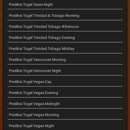
Prediksi Togel Texas Night
Prediksi Togel Trinidad & Tobago Morning
Prediksi Togel Trinidad Tobago Afternoon
Prediksi Togel Trinidad Tobago Evening
Prediksi Togel Trinidad Tobago Midday
Prediksi Togel Vancouver Morning
Prediksi Togel Vancouver Night
Prediksi Togel Vegas Day
Prediksi Togel Vegas Evening
Prediksi Togel Vegas Midnight
Prediksi Togel Vegas Morning
Prediksi Togel Vegas Night