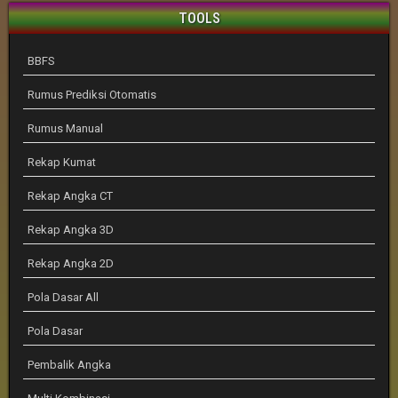
TOOLS
BBFS
Rumus Prediksi Otomatis
Rumus Manual
Rekap Kumat
Rekap Angka CT
Rekap Angka 3D
Rekap Angka 2D
Pola Dasar All
Pola Dasar
Pembalik Angka