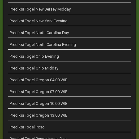
Prediksi Togel New Jersey Midday
Prediksi Togel New York Evening
Prediksi Togel North Carolina Day
Prediksi Togel North Carolina Evening
Prediksi Togel Ohio Evening
Prediksi Togel Ohio Midday
Prediksi Togel Oregon 04:00 WIB
Prediksi Togel Oregon 07:00 WIB
Prediksi Togel Oregon 10:00 WIB
Prediksi Togel Oregon 13:00 WIB
Prediksi Togel Pcso
Prediksi Togel Pennsylvania Day