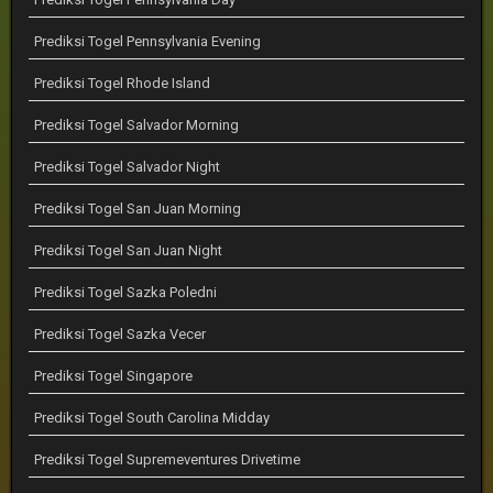
Prediksi Togel Pennsylvania Evening
Prediksi Togel Rhode Island
Prediksi Togel Salvador Morning
Prediksi Togel Salvador Night
Prediksi Togel San Juan Morning
Prediksi Togel San Juan Night
Prediksi Togel Sazka Poledni
Prediksi Togel Sazka Vecer
Prediksi Togel Singapore
Prediksi Togel South Carolina Midday
Prediksi Togel Supremeventures Drivetime