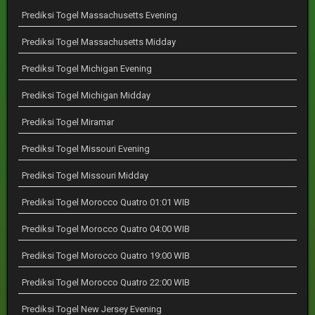
Prediksi Togel Massachusetts Evening
Prediksi Togel Massachusetts Midday
Prediksi Togel Michigan Evening
Prediksi Togel Michigan Midday
Prediksi Togel Miramar
Prediksi Togel Missouri Evening
Prediksi Togel Missouri Midday
Prediksi Togel Morocco Quatro 01:01 WIB
Prediksi Togel Morocco Quatro 04:00 WIB
Prediksi Togel Morocco Quatro 19:00 WIB
Prediksi Togel Morocco Quatro 22:00 WIB
Prediksi Togel New Jersey Evening