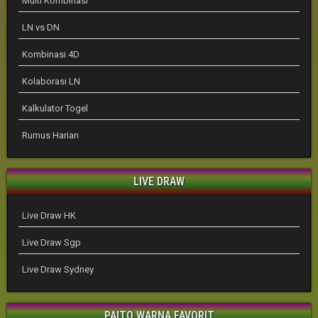
Multi Kombinasi
LN vs DN
Kombinasi 4D
Kolaborasi LN
Kalkulator Togel
Rumus Harian
LIVE DRAW
Live Draw HK
Live Draw Sgp
Live Draw Sydney
PAITO WARNA FAVORIT