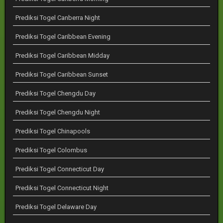
Prediksi Togel Canberra Night
Prediksi Togel Caribbean Evening
Prediksi Togel Caribbean Midday
Prediksi Togel Caribbean Sunset
Prediksi Togel Chengdu Day
Prediksi Togel Chengdu Night
Prediksi Togel Chinapools
Prediksi Togel Colombus
Prediksi Togel Connecticut Day
Prediksi Togel Connecticut Night
Prediksi Togel Delaware Day