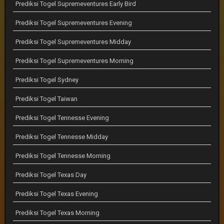
Prediksi Togel Supremeventures Early Bird
Prediksi Togel Supremeventures Evening
Prediksi Togel Supremeventures Midday
Prediksi Togel Supremeventures Morning
Prediksi Togel Sydney
Prediksi Togel Taiwan
Prediksi Togel Tennesse Evening
Prediksi Togel Tennesse Midday
Prediksi Togel Tennesse Morning
Prediksi Togel Texas Day
Prediksi Togel Texas Evening
Prediksi Togel Texas Morning