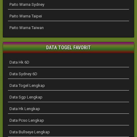
Paito Warna Sydney
Paito Warna Taipei
Paito Warna Taiwan
DATA TOGEL FAVORIT
Data Hk 6D
Data Sydney 6D
Data Togel Lengkap
Data Sgp Lengkap
Data Hk Lengkap
Data Pcso Lengkap
Data Bullseye Lengkap