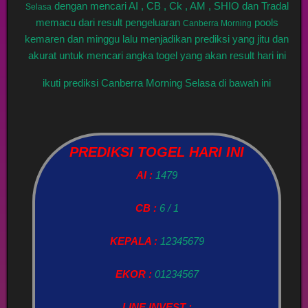
dengan mencari AI , CB , Ck , AM , SHIO dan Tradal
Selasa
memacu dari result pengeluaran
pools
Canberra Morning
kemaren dan minggu lalu menjadikan prediksi yang jitu dan
akurat untuk mencari angka togel yang akan result hari ini
ikuti prediksi Canberra Morning Selasa di bawah ini
PREDIKSI TOGEL HARI INI
AI :
1479
CB :
6 / 1
KEPALA :
12345679
EKOR :
01234567
LINE INVEST :