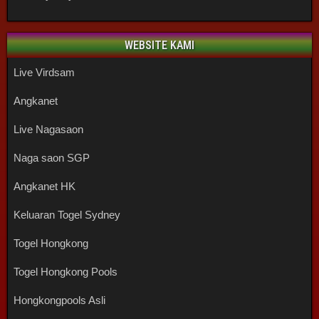
WEBSITE KAMI
Live Virdsam
Angkanet
Live Nagasaon
Naga saon SGP
Angkanet HK
Keluaran Togel Sydney
Togel Hongkong
Togel Hongkong Pools
Hongkongpools Asli