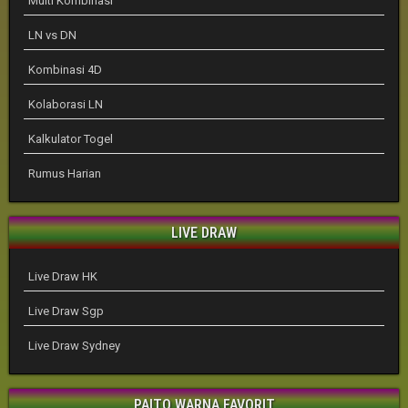
Multi Kombinasi
LN vs DN
Kombinasi 4D
Kolaborasi LN
Kalkulator Togel
Rumus Harian
LIVE DRAW
Live Draw HK
Live Draw Sgp
Live Draw Sydney
PAITO WARNA FAVORIT