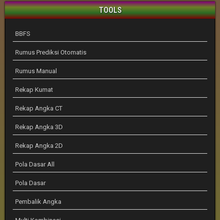
TOOLS
BBFS
Rumus Prediksi Otomatis
Rumus Manual
Rekap Kumat
Rekap Angka CT
Rekap Angka 3D
Rekap Angka 2D
Pola Dasar All
Pola Dasar
Pembalik Angka