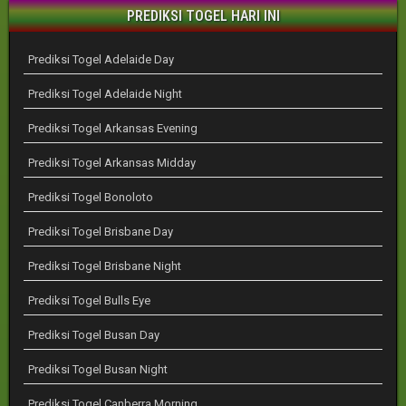
PREDIKSI TOGEL HARI INI
Prediksi Togel Adelaide Day
Prediksi Togel Adelaide Night
Prediksi Togel Arkansas Evening
Prediksi Togel Arkansas Midday
Prediksi Togel Bonoloto
Prediksi Togel Brisbane Day
Prediksi Togel Brisbane Night
Prediksi Togel Bulls Eye
Prediksi Togel Busan Day
Prediksi Togel Busan Night
Prediksi Togel Canberra Morning