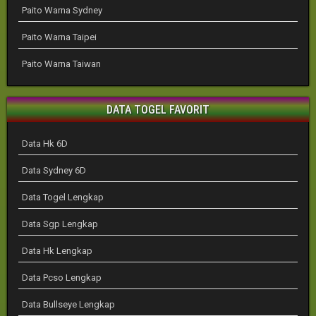
Paito Warna Sydney
Paito Warna Taipei
Paito Warna Taiwan
DATA TOGEL FAVORIT
Data Hk 6D
Data Sydney 6D
Data Togel Lengkap
Data Sgp Lengkap
Data Hk Lengkap
Data Pcso Lengkap
Data Bullseye Lengkap