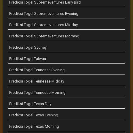
Prediksi Togel Supremeventures Early Bird
Prediksi Togel Supremeventures Evening
Prediksi Togel Supremeventures Midday
Prediksi Togel Supremeventures Morning
Prediksi Togel Sydney
Prediksi Togel Taiwan
Prediksi Togel Tennesse Evening
Prediksi Togel Tennesse Midday
Prediksi Togel Tennesse Morning
Prediksi Togel Texas Day
Prediksi Togel Texas Evening
Prediksi Togel Texas Morning