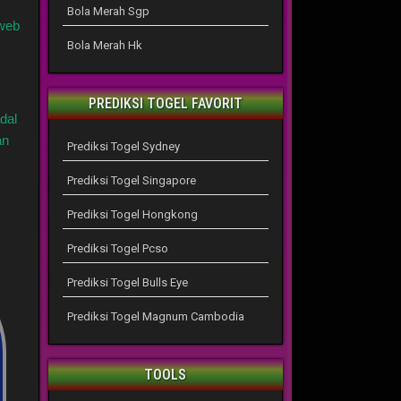
Bola Merah Sgp
 web
Bola Merah Hk
PREDIKSI TOGEL FAVORIT
dal
an
Prediksi Togel Sydney
Prediksi Togel Singapore
Prediksi Togel Hongkong
Prediksi Togel Pcso
Prediksi Togel Bulls Eye
Prediksi Togel Magnum Cambodia
TOOLS