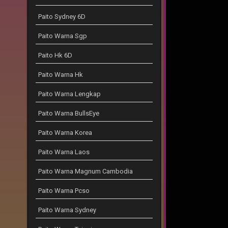
Paito Sydney 6D
Paito Warna Sgp
Paito Hk 6D
Paito Warna Hk
Paito Warna Lengkap
Paito Warna BullsEye
Paito Warna Korea
Paito Warna Laos
Paito Warna Magnum Cambodia
Paito Warna Pcso
Paito Warna Sydney