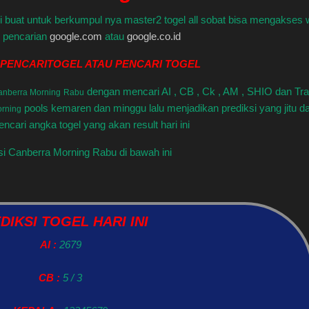
di buat untuk berkumpul nya master2 togel all sobat bisa mengakses
n pencarian
google.com
atau
google.co.id
k
PENCARITOGEL ATAU PENCARI TOGEL
dengan mencari AI , CB , Ck , AM , SHIO dan Tra
anberra Morning
Rabu
pools kemaren dan minggu lalu menjadikan prediksi yang jitu d
rning
ncari angka togel yang akan result hari ini
ksi Canberra Morning Rabu di bawah ini
DIKSI TOGEL HARI INI
AI :
2679
CB :
5 / 3