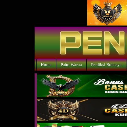
Home
Paito Warna
Prediksi Bullseye