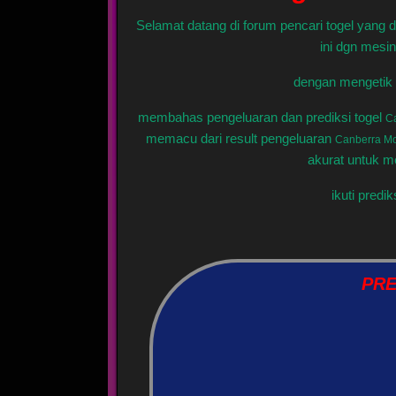
Selamat datang di forum pencari togel yang 
ini dgn mesi
dengan mengeti
membahas pengeluaran dan prediksi togel
C
memacu dari result pengeluaran
Canberra Mo
akurat untuk me
ikuti predi
PRE