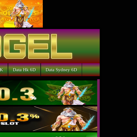
HK
Data Hk 6D
Data Sydney 6D