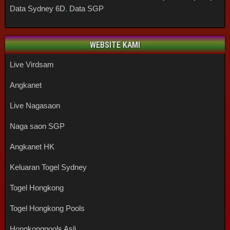
Data Sydney 6D
,
Data SGP
WEBSITE KAMI
Live Virdsam
Angkanet
Live Nagasaon
Naga saon SGP
Angkanet HK
Keluaran Togel Sydney
Togel Hongkong
Togel Hongkong Pools
Hongkongpools Asli