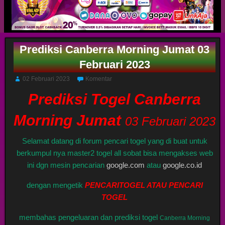
Prediksi Canberra Morning Jumat 03
Februari 2023
02 Februari 2023
Komentar
Prediksi Togel Canberra
Morning Jumat
03 Februari 2023
Selamat datang di forum pencari togel yang di buat untuk
berkumpul nya master2 togel all sobat bisa mengakses web
ini dgn mesin pencarian
google.com
atau
google.co.id
dengan mengetik
PENCARITOGEL ATAU PENCARI
TOGEL
membahas pengeluaran dan prediksi togel
Canberra Morning