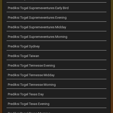
Prediksi Togel Supremeventures Early Bird
Prediksi Togel Supremeventures Evening
Prediksi Togel Supremeventures Midday
Prediksi Togel Supremeventures Morning
Prediksi Togel Sydney
Prediksi Togel Taiwan
Prediksi Togel Tennesse Evening
Prediksi Togel Tennesse Midday
Prediksi Togel Tennesse Morning
Prediksi Togel Texas Day
Prediksi Togel Texas Evening