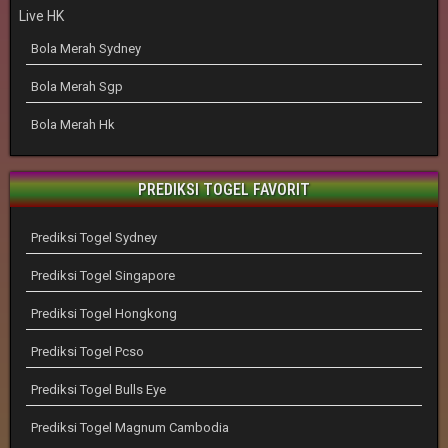
Live HK
Bola Merah Sydney
Bola Merah Sgp
Bola Merah Hk
PREDIKSI TOGEL FAVORIT
Prediksi Togel Sydney
Prediksi Togel Singapore
Prediksi Togel Hongkong
Prediksi Togel Pcso
Prediksi Togel Bulls Eye
Prediksi Togel Magnum Cambodia