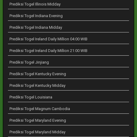
Prediksi Togel Illinois Midday
Prediksi Togel Indiana Evening
Prediksi Togel Indiana Midday
Prediksi Togel Ireland Daily Million 04:00 WIB
Prediksi Togel Ireland Daily Million 21:00 WIB
Prediksi Togel Jinjiang
Prediksi Togel Kentucky Evening
Prediksi Togel Kentucky Midday
Prediksi Togel Louisiana
Prediksi Togel Magnum Cambodia
Prediksi Togel Maryland Evening
Prediksi Togel Maryland Midday