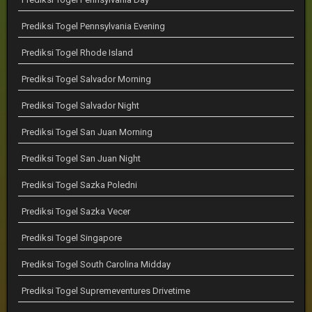
Prediksi Togel Pennsylvania Evening
Prediksi Togel Rhode Island
Prediksi Togel Salvador Morning
Prediksi Togel Salvador Night
Prediksi Togel San Juan Morning
Prediksi Togel San Juan Night
Prediksi Togel Sazka Poledni
Prediksi Togel Sazka Vecer
Prediksi Togel Singapore
Prediksi Togel South Carolina Midday
Prediksi Togel Supremeventures Drivetime