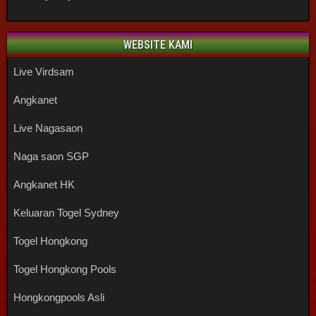
WEBSITE KAMI
Live Virdsam
Angkanet
Live Nagasaon
Naga saon SGP
Angkanet HK
Keluaran Togel Sydney
Togel Hongkong
Togel Hongkong Pools
Hongkongpools Asli