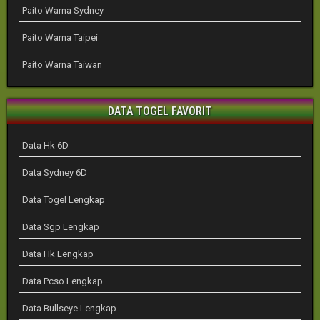
Paito Warna Sydney
Paito Warna Taipei
Paito Warna Taiwan
DATA TOGEL FAVORIT
Data Hk 6D
Data Sydney 6D
Data Togel Lengkap
Data Sgp Lengkap
Data Hk Lengkap
Data Pcso Lengkap
Data Bullseye Lengkap