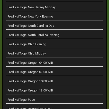
Prediksi Togel New Jersey Midday
Prediksi Togel New York Evening
Prediksi Togel North Carolina Day
Prediksi Togel North Carolina Evening
Prediksi Togel Ohio Evening
Prediksi Togel Ohio Midday
Prediksi Togel Oregon 04:00 WIB
Prediksi Togel Oregon 07:00 WIB
Prediksi Togel Oregon 10:00 WIB
Prediksi Togel Oregon 13:00 WIB
Prediksi Togel Pcso
Prediksi Togel Pennsylvania Day