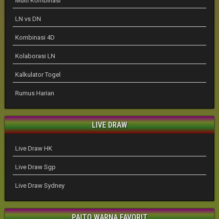
Multi Kombinasi
LN vs DN
Kombinasi 4D
Kolaborasi LN
Kalkulator Togel
Rumus Harian
LIVE DRAW
Live Draw HK
Live Draw Sgp
Live Draw Sydney
PAITO WARNA FAVORIT