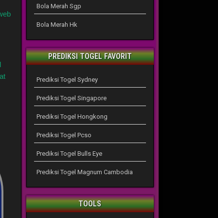
Bola Merah Sgp
 web
Bola Merah Hk
PREDIKSI TOGEL FAVORIT
l
at
Prediksi Togel Sydney
Prediksi Togel Singapore
Prediksi Togel Hongkong
Prediksi Togel Pcso
Prediksi Togel Bulls Eye
Prediksi Togel Magnum Cambodia
TOOLS