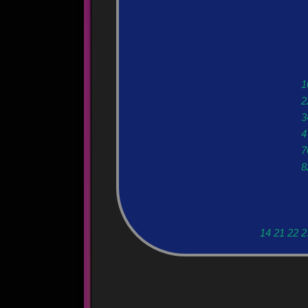
1
2
3
4
7
8
14 21 22 2