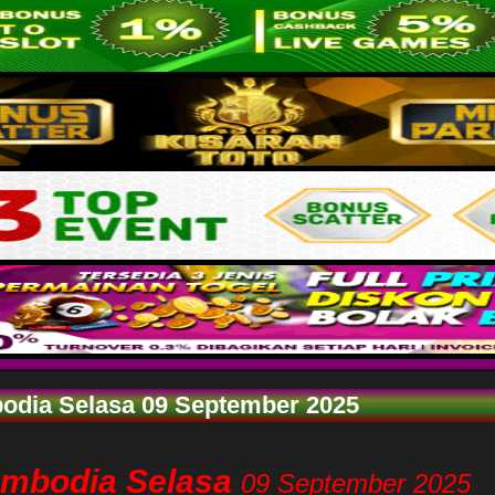
odia Selasa 09 September 2025
ambodia Selasa
09 September 2025