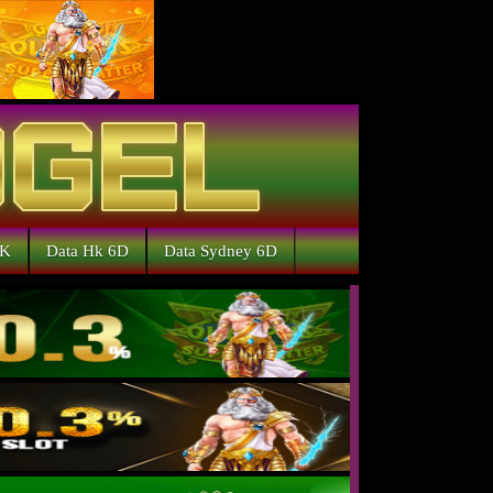
HK
Data Hk 6D
Data Sydney 6D