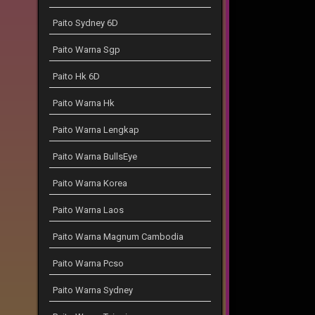
Paito Sydney 6D
Paito Warna Sgp
Paito Hk 6D
Paito Warna Hk
Paito Warna Lengkap
Paito Warna BullsEye
Paito Warna Korea
Paito Warna Laos
Paito Warna Magnum Cambodia
Paito Warna Pcso
Paito Warna Sydney