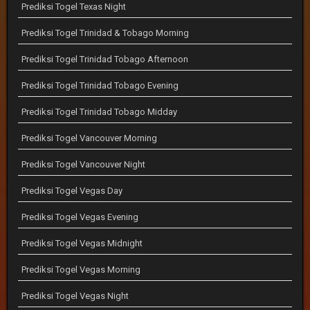
Prediksi Togel Texas Night
Prediksi Togel Trinidad & Tobago Morning
Prediksi Togel Trinidad Tobago Afternoon
Prediksi Togel Trinidad Tobago Evening
Prediksi Togel Trinidad Tobago Midday
Prediksi Togel Vancouver Morning
Prediksi Togel Vancouver Night
Prediksi Togel Vegas Day
Prediksi Togel Vegas Evening
Prediksi Togel Vegas Midnight
Prediksi Togel Vegas Morning
Prediksi Togel Vegas Night