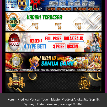
Forum Prediksi Pencari Togel | Master Prediksi Angka Jitu Sgp Hk
Sydney , Data Keluaran , live togel © 2026