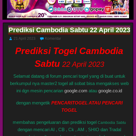
Prediksi Cambodia Sabtu 22 April 2023
21 April 2023
Komentar
Prediksi Togel Cambodia
Sabtu
22 April 2023
Selamat datang di forum pencari togel yang di buat untuk
berkumpul nya master2 togel all sobat bisa mengakses web
ini dgn mesin pencarian
google.com
atau
google.co.id
dengan mengetik
PENCARITOGEL ATAU PENCARI
TOGEL
membahas pengeluaran dan prediksi togel
Cambodia
Sabtu
dengan mencari AI , CB , Ck , AM , SHIO dan Tradal