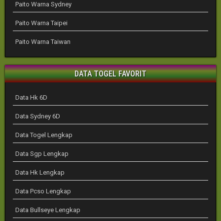
Paito Warna Sydney
Paito Warna Taipei
Paito Warna Taiwan
DATA TOGEL FAVORIT
Data Hk 6D
Data Sydney 6D
Data Togel Lengkap
Data Sgp Lengkap
Data Hk Lengkap
Data Pcso Lengkap
Data Bullseye Lengkap