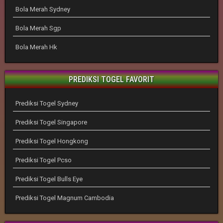
Bola Merah Sydney
Bola Merah Sgp
Bola Merah Hk
PREDIKSI TOGEL FAVORIT
Prediksi Togel Sydney
Prediksi Togel Singapore
Prediksi Togel Hongkong
Prediksi Togel Pcso
Prediksi Togel Bulls Eye
Prediksi Togel Magnum Cambodia