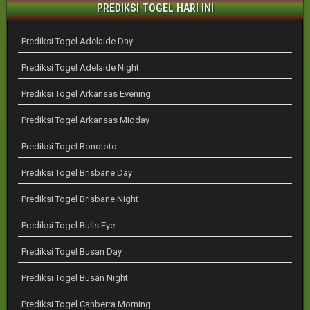
PREDIKSI TOGEL HARI INI
Prediksi Togel Adelaide Day
Prediksi Togel Adelaide Night
Prediksi Togel Arkansas Evening
Prediksi Togel Arkansas Midday
Prediksi Togel Bonoloto
Prediksi Togel Brisbane Day
Prediksi Togel Brisbane Night
Prediksi Togel Bulls Eye
Prediksi Togel Busan Day
Prediksi Togel Busan Night
Prediksi Togel Canberra Morning