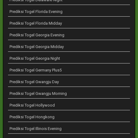
Prediksi Togel Florida Evening
Prediksi Togel Florida Midday
Prediksi Togel Georgia Evening
Prediksi Togel Georgia Midday
Prediksi Togel Georgia Night
Prediksi Togel Germany Plus5
Prediksi Togel Gwangju Day
Prediksi Togel Gwangju Morning
Prediksi Togel Hollywood
Prediksi Togel Hongkong
Prediksi Togel Illinois Evening