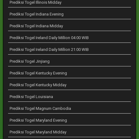
Prediksi Togel Illinois Midday
Prediksi Togel Indiana Evening
Prediksi Togel Indiana Midday
Prediksi Togel Ireland Daily Million 04:00 WIB
Prediksi Togel Ireland Daily Million 21:00 WIB
Prediksi Togel Jinjiang
Prediksi Togel Kentucky Evening
Prediksi Togel Kentucky Midday
Prediksi Togel Louisiana
Prediksi Togel Magnum Cambodia
Prediksi Togel Maryland Evening
Prediksi Togel Maryland Midday