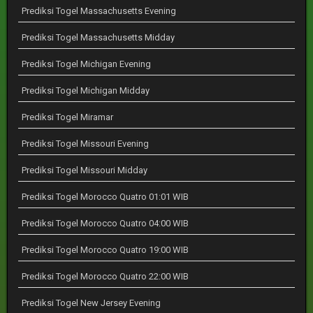
Prediksi Togel Massachusetts Evening
Prediksi Togel Massachusetts Midday
Prediksi Togel Michigan Evening
Prediksi Togel Michigan Midday
Prediksi Togel Miramar
Prediksi Togel Missouri Evening
Prediksi Togel Missouri Midday
Prediksi Togel Morocco Quatro 01:01 WIB
Prediksi Togel Morocco Quatro 04:00 WIB
Prediksi Togel Morocco Quatro 19:00 WIB
Prediksi Togel Morocco Quatro 22:00 WIB
Prediksi Togel New Jersey Evening