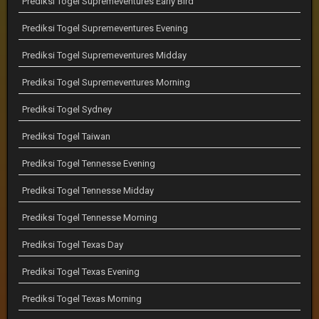
Prediksi Togel Supremeventures Early Bird
Prediksi Togel Supremeventures Evening
Prediksi Togel Supremeventures Midday
Prediksi Togel Supremeventures Morning
Prediksi Togel Sydney
Prediksi Togel Taiwan
Prediksi Togel Tennesse Evening
Prediksi Togel Tennesse Midday
Prediksi Togel Tennesse Morning
Prediksi Togel Texas Day
Prediksi Togel Texas Evening
Prediksi Togel Texas Morning