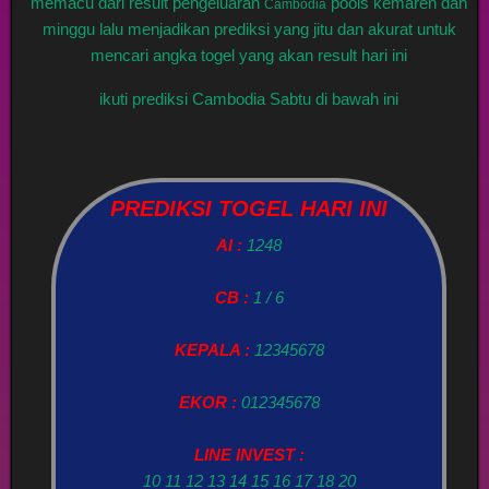
memacu dari result pengeluaran
pools kemaren dan
Cambodia
minggu lalu menjadikan prediksi yang jitu dan akurat untuk
mencari angka togel yang akan result hari ini
ikuti prediksi Cambodia Sabtu di bawah ini
PREDIKSI TOGEL HARI INI
AI :
1248
CB :
1 / 6
KEPALA :
12345678
EKOR :
012345678
LINE INVEST :
10 11 12 13 14 15 16 17 18 20