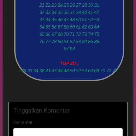
21 22 23 24 25 26 27 28 30 31
32 33 34 35 36 37 38 40 41 42
43 44 45 46 47 48 50 51 52 53
54 55 56 57 58 60 61 62 63 64
65 66 67 68 70 71 72 73 74 75
76 77 78 80 81 82 83 84 85 86
87 88
TOP 2D :
26 33 34 38 41 43 44 48 50 52 54 64 68 70 72 78
Tinggalkan Komentar
Komentar