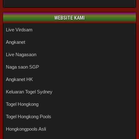
WEBSITE KAMI
Live Virdsam
Angkanet
Live Nagasaon
Naga saon SGP
Angkanet HK
Keluaran Togel Sydney
Togel Hongkong
Togel Hongkong Pools
Hongkongpools Asli