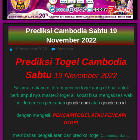
Prediksi Cambodia Sabtu 19
November 2022
18 November 2022
Komentar
Prediksi Togel Cambodia
Sabtu
19 November 2022
Selamat datang di forum pencari togel yang di buat untuk
berkumpul nya master2 togel all sobat bisa mengakses web
ini dgn mesin pencarian
google.com
atau
google.co.id
dengan mengetik
PENCARITOGEL ATAU PENCARI
TOGEL
membahas pengeluaran dan prediksi togel
Cambodia
Sabtu