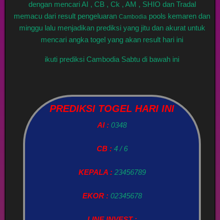
dengan mencari AI , CB , Ck , AM , SHIO dan Tradal
memacu dari result pengeluaran
pools kemaren dan
Cambodia
minggu lalu menjadikan prediksi yang jitu dan akurat untuk
mencari angka togel yang akan result hari ini
ikuti prediksi Cambodia Sabtu di bawah ini
PREDIKSI TOGEL HARI INI
AI :
0348
CB :
4 / 6
KEPALA :
23456789
EKOR :
02345678
LINE INVEST :