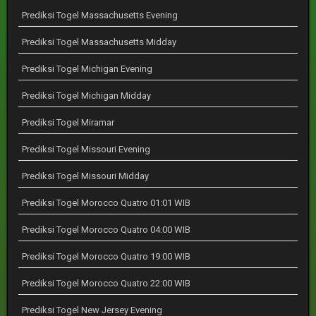
Prediksi Togel Massachusetts Evening
Prediksi Togel Massachusetts Midday
Prediksi Togel Michigan Evening
Prediksi Togel Michigan Midday
Prediksi Togel Miramar
Prediksi Togel Missouri Evening
Prediksi Togel Missouri Midday
Prediksi Togel Morocco Quatro 01:01 WIB
Prediksi Togel Morocco Quatro 04:00 WIB
Prediksi Togel Morocco Quatro 19:00 WIB
Prediksi Togel Morocco Quatro 22:00 WIB
Prediksi Togel New Jersey Evening