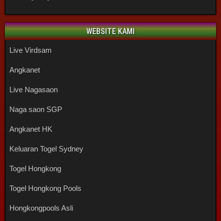
WEBSITE KAMI
Live Virdsam
Angkanet
Live Nagasaon
Naga saon SGP
Angkanet HK
Keluaran Togel Sydney
Togel Hongkong
Togel Hongkong Pools
Hongkongpools Asli