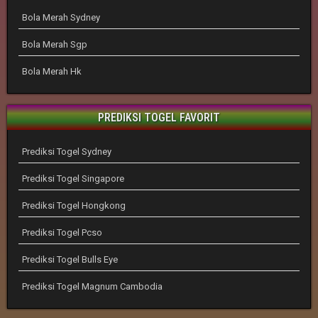
Bola Merah Sydney
Bola Merah Sgp
Bola Merah Hk
PREDIKSI TOGEL FAVORIT
Prediksi Togel Sydney
Prediksi Togel Singapore
Prediksi Togel Hongkong
Prediksi Togel Pcso
Prediksi Togel Bulls Eye
Prediksi Togel Magnum Cambodia