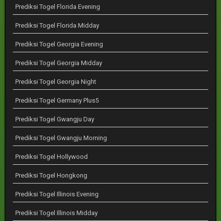
Prediksi Togel Florida Evening
Prediksi Togel Florida Midday
Prediksi Togel Georgia Evening
Prediksi Togel Georgia Midday
Prediksi Togel Georgia Night
Prediksi Togel Germany Plus5
Prediksi Togel Gwangju Day
Prediksi Togel Gwangju Morning
Prediksi Togel Hollywood
Prediksi Togel Hongkong
Prediksi Togel Illinois Evening
Prediksi Togel Illinois Midday