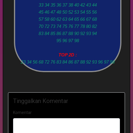
33 34 35 36 37 38 40 42 43 44
45 46 47 48 50 52 53 54 55 56
57 58 60 62 63 64 65 66 67 68
70 72 73 74 75 76 77 78 80 82
83 84 85 86 87 88 90 92 93 94
95 96 97 98
TOP 2D :
23 34 56 68 72 76 83 84 86 87 88 92 93 96 97 98
Tinggalkan Komentar
Komentar