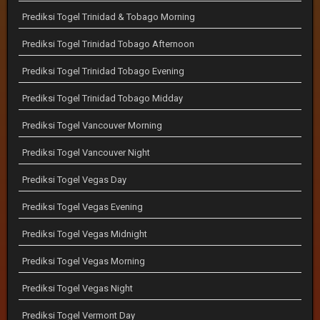
Prediksi Togel Trinidad & Tobago Morning
Prediksi Togel Trinidad Tobago Afternoon
Prediksi Togel Trinidad Tobago Evening
Prediksi Togel Trinidad Tobago Midday
Prediksi Togel Vancouver Morning
Prediksi Togel Vancouver Night
Prediksi Togel Vegas Day
Prediksi Togel Vegas Evening
Prediksi Togel Vegas Midnight
Prediksi Togel Vegas Morning
Prediksi Togel Vegas Night
Prediksi Togel Vermont Day