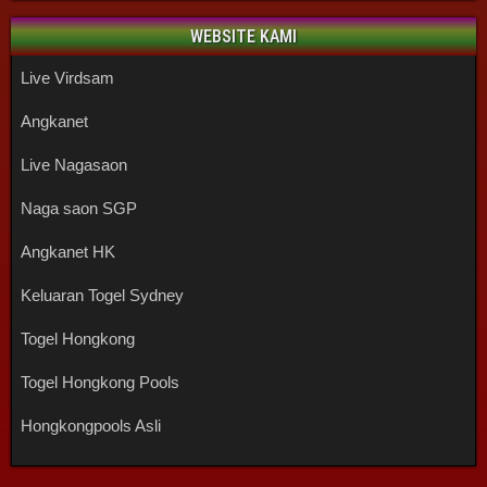
WEBSITE KAMI
Live Virdsam
Angkanet
Live Nagasaon
Naga saon SGP
Angkanet HK
Keluaran Togel Sydney
Togel Hongkong
Togel Hongkong Pools
Hongkongpools Asli