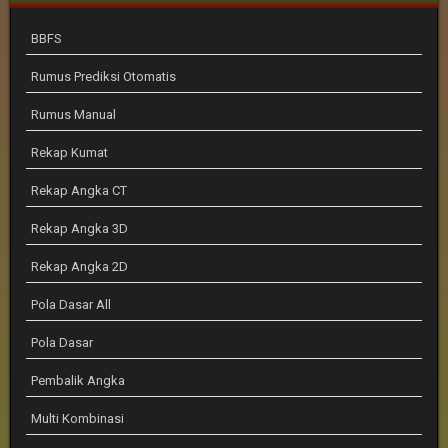
BBFS
Rumus Prediksi Otomatis
Rumus Manual
Rekap Kumat
Rekap Angka CT
Rekap Angka 3D
Rekap Angka 2D
Pola Dasar All
Pola Dasar
Pembalik Angka
Multi Kombinasi