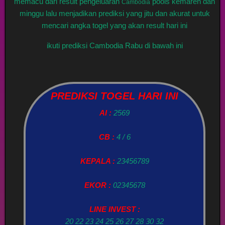
memacu dari result pengeluaran
pools kemaren dan
Cambodia
minggu lalu menjadikan prediksi yang jitu dan akurat untuk
mencari angka togel yang akan result hari ini
ikuti prediksi Cambodia Rabu di bawah ini
PREDIKSI TOGEL HARI INI
AI :
2569
CB :
4 / 6
KEPALA :
23456789
EKOR :
02345678
LINE INVEST :
20 22 23 24 25 26 27 28 30 32