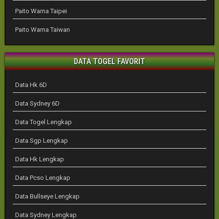
Paito Warna Taipei
Paito Warna Taiwan
DATA TOGEL FAVORIT
Data Hk 6D
Data Sydney 6D
Data Togel Lengkap
Data Sgp Lengkap
Data Hk Lengkap
Data Pcso Lengkap
Data Bullseye Lengkap
Data Sydney Lengkap