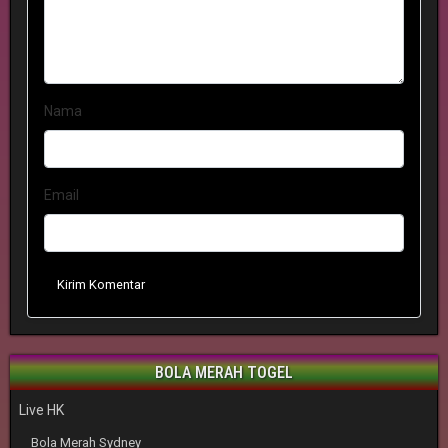
Nama
Email
Kirim Komentar
BOLA MERAH TOGEL
Live HK
Bola Merah Sydney