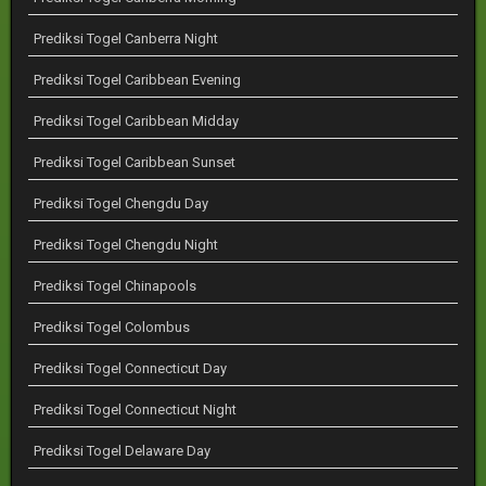
Prediksi Togel Canberra Night
Prediksi Togel Caribbean Evening
Prediksi Togel Caribbean Midday
Prediksi Togel Caribbean Sunset
Prediksi Togel Chengdu Day
Prediksi Togel Chengdu Night
Prediksi Togel Chinapools
Prediksi Togel Colombus
Prediksi Togel Connecticut Day
Prediksi Togel Connecticut Night
Prediksi Togel Delaware Day