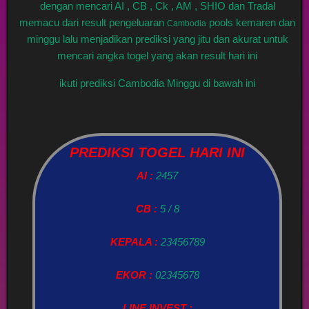
dengan mencari AI , CB , Ck , AM , SHIO dan Tradal
memacu dari result pengeluaran
pools kemaren dan
Cambodia
minggu lalu menjadikan prediksi yang jitu dan akurat untuk
mencari angka togel yang akan result hari ini
ikuti prediksi Cambodia Minggu di bawah ini
PREDIKSI TOGEL HARI INI
AI :
2457
CB :
5 / 8
KEPALA :
23456789
EKOR :
02345678
LINE INVEST :