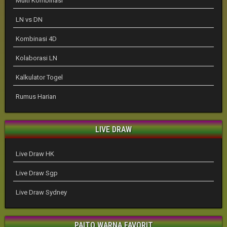
Multi Kombinasi
LN vs DN
Kombinasi 4D
Kolaborasi LN
Kalkulator Togel
Rumus Harian
LIVE DRAW
Live Draw HK
Live Draw Sgp
Live Draw Sydney
PAITO WARNA FAVORIT