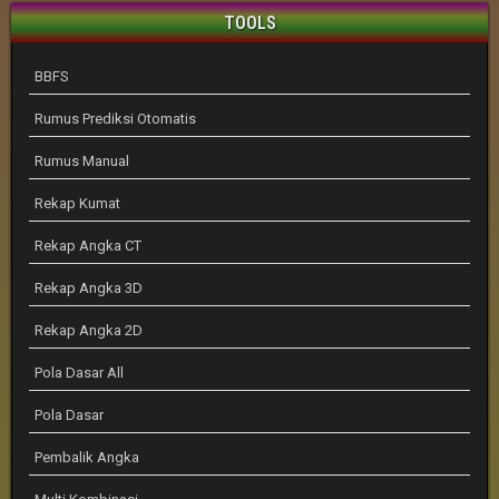
TOOLS
BBFS
Rumus Prediksi Otomatis
Rumus Manual
Rekap Kumat
Rekap Angka CT
Rekap Angka 3D
Rekap Angka 2D
Pola Dasar All
Pola Dasar
Pembalik Angka