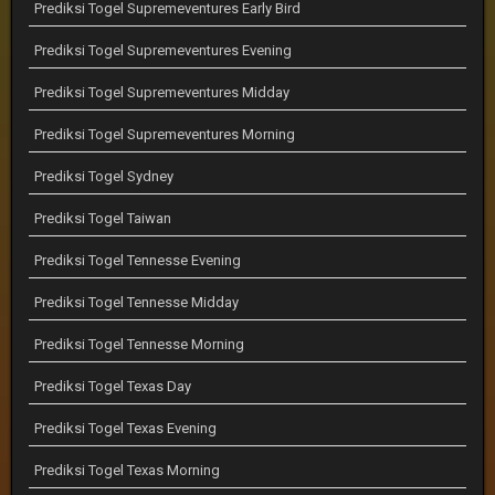
Prediksi Togel Supremeventures Early Bird
Prediksi Togel Supremeventures Evening
Prediksi Togel Supremeventures Midday
Prediksi Togel Supremeventures Morning
Prediksi Togel Sydney
Prediksi Togel Taiwan
Prediksi Togel Tennesse Evening
Prediksi Togel Tennesse Midday
Prediksi Togel Tennesse Morning
Prediksi Togel Texas Day
Prediksi Togel Texas Evening
Prediksi Togel Texas Morning