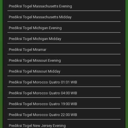
Prediksi Togel Massachusetts Evening
Prediksi Togel Massachusetts Midday
Prediksi Togel Michigan Evening
Prediksi Togel Michigan Midday
Prediksi Togel Miramar
Prediksi Togel Missouri Evening
Prediksi Togel Missouri Midday
Prediksi Togel Morocco Quatro 01:01 WIB
Prediksi Togel Morocco Quatro 04:00 WIB
Prediksi Togel Morocco Quatro 19:00 WIB
Prediksi Togel Morocco Quatro 22:00 WIB
Prediksi Togel New Jersey Evening