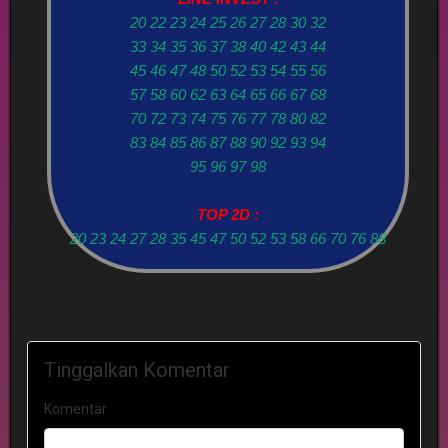
20 22 23 24 25 26 27 28 30 32
33 34 35 36 37 38 40 42 43 44
45 46 47 48 50 52 53 54 55 56
57 58 60 62 63 64 65 66 67 68
70 72 73 74 75 76 77 78 80 82
83 84 85 86 87 88 90 92 93 94
95 96 97 98
TOP 2D :
20 23 24 27 28 35 45 47 50 52 53 58 66 70 76 88
Tinggalkan Komentar
Komentar