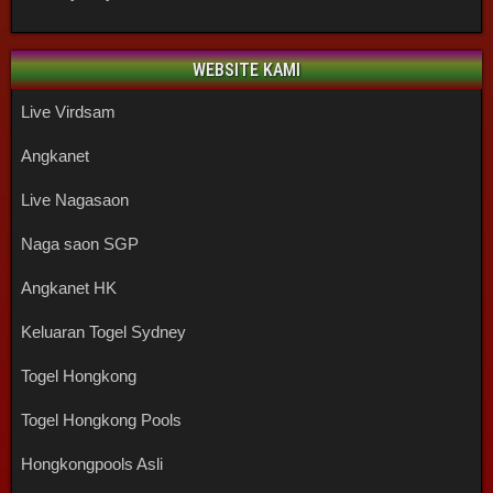
WEBSITE KAMI
Live Virdsam
Angkanet
Live Nagasaon
Naga saon SGP
Angkanet HK
Keluaran Togel Sydney
Togel Hongkong
Togel Hongkong Pools
Hongkongpools Asli