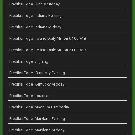
Prediksi Togel Illinois Midday
Prediksi Togel Indiana Evening
Prediksi Togel Indiana Midday
Prediksi Togel Ireland Daily Million 04:00 WIB
Prediksi Togel Ireland Daily Million 21:00 WIB
Prediksi Togel Jinjiang
Prediksi Togel Kentucky Evening
Prediksi Togel Kentucky Midday
Prediksi Togel Louisiana
Prediksi Togel Magnum Cambodia
Prediksi Togel Maryland Evening
Prediksi Togel Maryland Midday