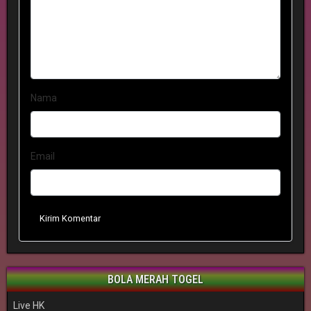
Nama
Email
Kirim Komentar
BOLA MERAH TOGEL
Live HK