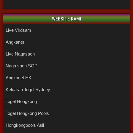
WEBSITE KAMI
Live Virdsam
Angkanet
Live Nagasaon
Naga saon SGP
Angkanet HK
Keluaran Togel Sydney
Togel Hongkong
Togel Hongkong Pools
Hongkongpools Asli