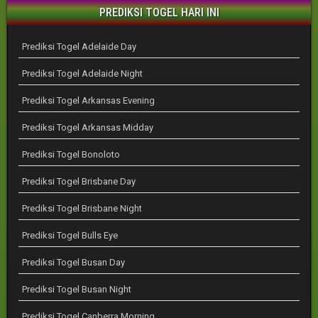
PREDIKSI TOGEL HARI INI
Prediksi Togel Adelaide Day
Prediksi Togel Adelaide Night
Prediksi Togel Arkansas Evening
Prediksi Togel Arkansas Midday
Prediksi Togel Bonoloto
Prediksi Togel Brisbane Day
Prediksi Togel Brisbane Night
Prediksi Togel Bulls Eye
Prediksi Togel Busan Day
Prediksi Togel Busan Night
Prediksi Togel Canberra Morning