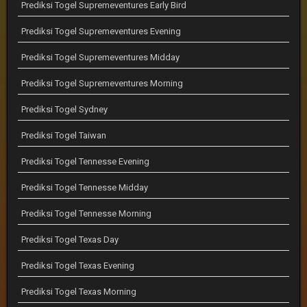
Prediksi Togel Supremeventures Early Bird
Prediksi Togel Supremeventures Evening
Prediksi Togel Supremeventures Midday
Prediksi Togel Supremeventures Morning
Prediksi Togel Sydney
Prediksi Togel Taiwan
Prediksi Togel Tennesse Evening
Prediksi Togel Tennesse Midday
Prediksi Togel Tennesse Morning
Prediksi Togel Texas Day
Prediksi Togel Texas Evening
Prediksi Togel Texas Morning