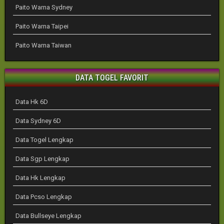
Paito Warna Sydney
Paito Warna Taipei
Paito Warna Taiwan
DATA TOGEL FAVORIT
Data Hk 6D
Data Sydney 6D
Data Togel Lengkap
Data Sgp Lengkap
Data Hk Lengkap
Data Pcso Lengkap
Data Bullseye Lengkap