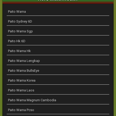
Paito Warna
Paito Sydney 6D
Paito Warna Sgp
Paito Hk 6D
Paito Warna Hk
Paito Warna Lengkap
Paito Warna BullsEye
Paito Warna Korea
Paito Warna Laos
Paito Warna Magnum Cambodia
Paito Warna Pcso