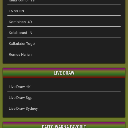
Multi Kombinasi
LN vs DN
Kombinasi 4D
Kolaborasi LN
Kalkulator Togel
Rumus Harian
LIVE DRAW
Live Draw HK
Live Draw Sgp
Live Draw Sydney
PAITO WARNA FAVORIT