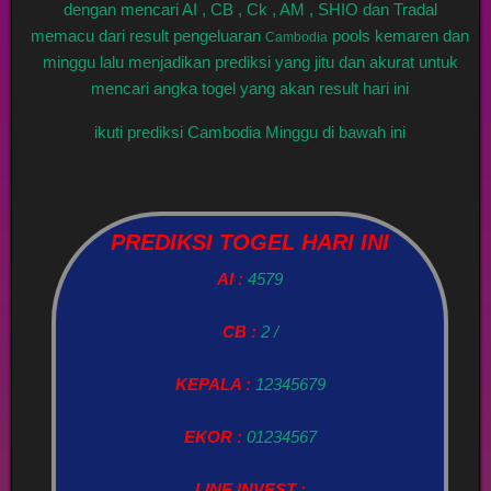
dengan mencari AI , CB , Ck , AM , SHIO dan Tradal
memacu dari result pengeluaran
pools kemaren dan
Cambodia
minggu lalu menjadikan prediksi yang jitu dan akurat untuk
mencari angka togel yang akan result hari ini
ikuti prediksi Cambodia Minggu di bawah ini
PREDIKSI TOGEL HARI INI
AI :
4579
CB :
2 /
KEPALA :
12345679
EKOR :
01234567
LINE INVEST :