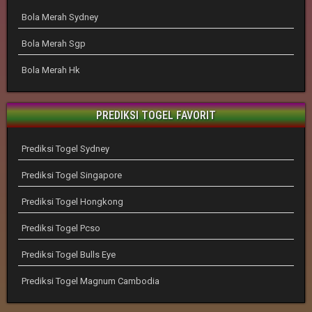
Bola Merah Sydney
Bola Merah Sgp
Bola Merah Hk
PREDIKSI TOGEL FAVORIT
Prediksi Togel Sydney
Prediksi Togel Singapore
Prediksi Togel Hongkong
Prediksi Togel Pcso
Prediksi Togel Bulls Eye
Prediksi Togel Magnum Cambodia