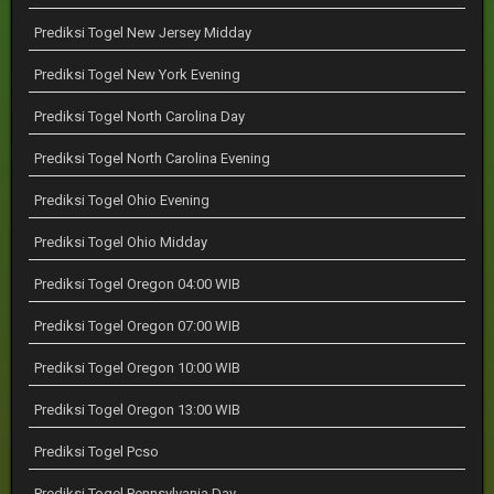
Prediksi Togel New Jersey Midday
Prediksi Togel New York Evening
Prediksi Togel North Carolina Day
Prediksi Togel North Carolina Evening
Prediksi Togel Ohio Evening
Prediksi Togel Ohio Midday
Prediksi Togel Oregon 04:00 WIB
Prediksi Togel Oregon 07:00 WIB
Prediksi Togel Oregon 10:00 WIB
Prediksi Togel Oregon 13:00 WIB
Prediksi Togel Pcso
Prediksi Togel Pennsylvania Day