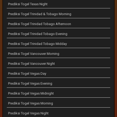
Prediksi Togel Texas Night
Prediksi Togel Trinidad & Tobago Morning
Prediksi Togel Trinidad Tobago Afternoon
Prediksi Togel Trinidad Tobago Evening
Prediksi Togel Trinidad Tobago Midday
Prediksi Togel Vancouver Morning
Prediksi Togel Vancouver Night
Prediksi Togel Vegas Day
Prediksi Togel Vegas Evening
Prediksi Togel Vegas Midnight
Prediksi Togel Vegas Morning
Prediksi Togel Vegas Night