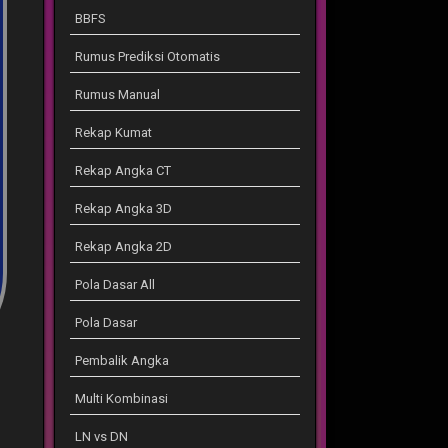
BBFS
Rumus Prediksi Otomatis
Rumus Manual
Rekap Kumat
Rekap Angka CT
Rekap Angka 3D
Rekap Angka 2D
Pola Dasar All
Pola Dasar
Pembalik Angka
Multi Kombinasi
LN vs DN