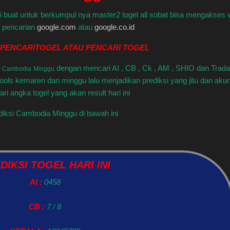
di buat untuk berkumpul nya master2 togel all sobat bisa mengakses
n pencarian
google.com
atau
google.co.id
k
PENCARITOGEL ATAU PENCARI TOGEL
l
dengan mencari AI , CB , Ck , AM , SHIO dan Trada
Cambodia
Minggu
ools kemaren dan minggu lalu menjadikan prediksi yang jitu dan akur
ri angka togel yang akan result hari ini
ediksi Cambodia Minggu di bawah ini
DIKSI TOGEL HARI INI
AI :
0458
CB :
7 / 8