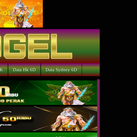
HK
Data Hk 6D
Data Sydney 6D