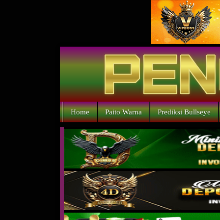
Home
Paito Warna
Prediksi Bullseye