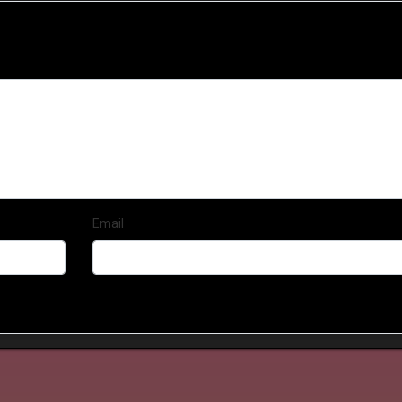
Email