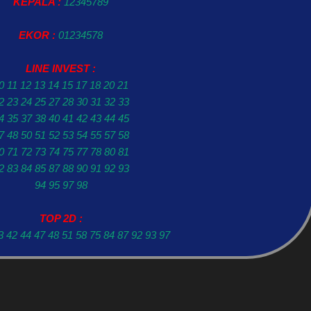
KEPALA :
12345789
EKOR :
01234578
LINE INVEST :
0 11 12 13 14 15 17 18 20 21
2 23 24 25 27 28 30 31 32 33
4 35 37 38 40 41 42 43 44 45
7 48 50 51 52 53 54 55 57 58
0 71 72 73 74 75 77 78 80 81
2 83 84 85 87 88 90 91 92 93
94 95 97 98
TOP 2D :
3 42 44 47 48 51 58 75 84 87 92 93 97