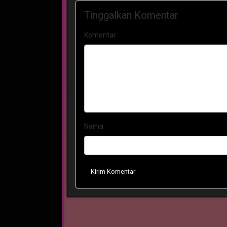
Tinggalkan Komentar
Komentar
Nama
Kirim Komentar