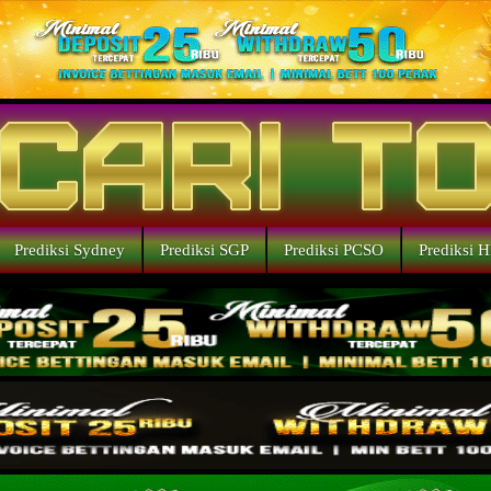
Prediksi Sydney
Prediksi SGP
Prediksi PCSO
Prediksi 