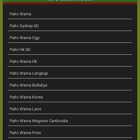
Paito Warna
Paito Sydney 6D
Paito Warna Sgp
Paito Hk 6D
Paito Warna Hk
Paito Warna Lengkap
Paito Warna BullsEye
Paito Warna Korea
Paito Warna Laos
Paito Warna Magnum Cambodia
Paito Warna Pcso