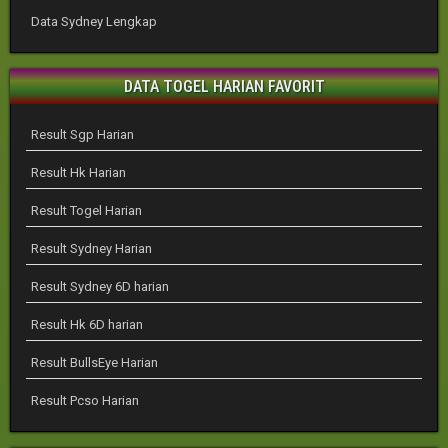
Data Sydney Lengkap
DATA TOGEL HARIAN FAVORIT
Result Sgp Harian
Result Hk Harian
Result Togel Harian
Result Sydney Harian
Result Sydney 6D harian
Result Hk 6D harian
Result BullsEye Harian
Result Pcso Harian