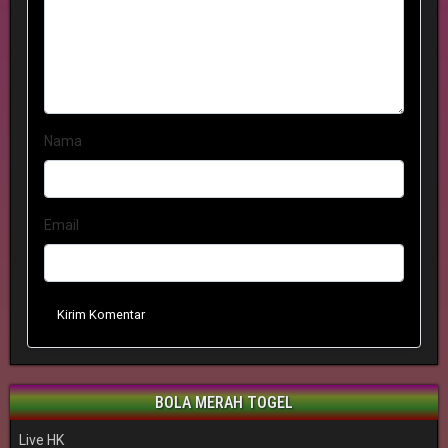
Nama
Email
Kirim Komentar
BOLA MERAH TOGEL
Live HK