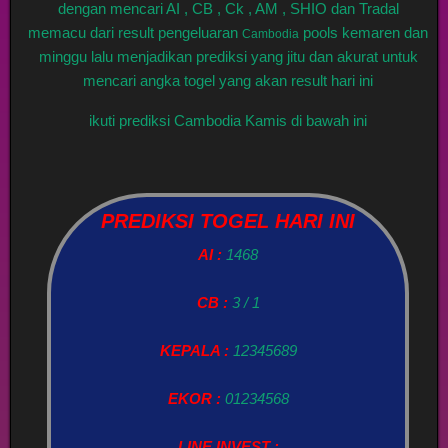
dengan mencari AI , CB , Ck , AM , SHIO dan Tradal
memacu dari result pengeluaran
pools kemaren dan
Cambodia
minggu lalu menjadikan prediksi yang jitu dan akurat untuk
mencari angka togel yang akan result hari ini
ikuti prediksi Cambodia Kamis di bawah ini
PREDIKSI TOGEL HARI INI
AI :
1468
CB :
3 / 1
KEPALA :
12345689
EKOR :
01234568
LINE INVEST :