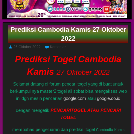
Prediksi Cambodia Kamis 27 Oktober
2022
26 Oktober 2022
Komentar
Prediksi Togel Cambodia
Kamis
27 Oktober 2022
Selamat datang di forum pencari togel yang di buat untuk
berkumpul nya master2 togel all sobat bisa mengakses web
ini dgn mesin pencarian
google.com
atau
google.co.id
dengan mengetik
PENCARITOGEL ATAU PENCARI
TOGEL
membahas pengeluaran dan prediksi togel
Cambodia
Kamis