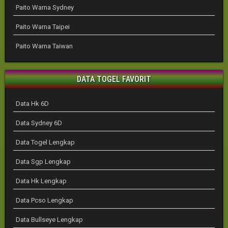
Paito Warna Sydney
Paito Warna Taipei
Paito Warna Taiwan
DATA TOGEL FAVORIT
Data Hk 6D
Data Sydney 6D
Data Togel Lengkap
Data Sgp Lengkap
Data Hk Lengkap
Data Pcso Lengkap
Data Bullseye Lengkap