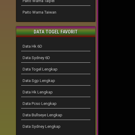
Paito Warna Taipei
Paito Warna Taiwan
DATA TOGEL FAVORIT
Data Hk 6D
Data Sydney 6D
Data Togel Lengkap
Data Sgp Lengkap
Data Hk Lengkap
Data Pcso Lengkap
Data Bullseye Lengkap
Data Sydney Lengkap