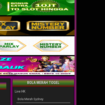
BOLA MERAH TOGEL
Live HK
Bola Merah Sydney