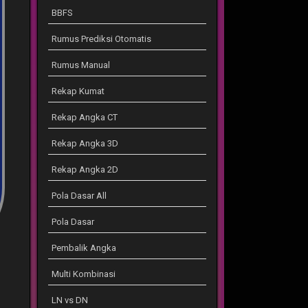
BBFS
Rumus Prediksi Otomatis
Rumus Manual
Rekap Kumat
Rekap Angka CT
Rekap Angka 3D
Rekap Angka 2D
Pola Dasar All
Pola Dasar
Pembalik Angka
Multi Kombinasi
LN vs DN